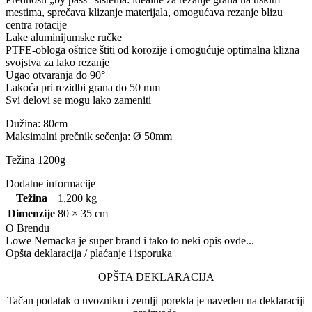
mestima, sprečava klizanje materijala, omogućava rezanje blizu
centra rotacije
Lake aluminijumske ručke
PTFE-obloga oštrice štiti od korozije i omogućuje optimalna klizna
svojstva za lako rezanje
Ugao otvaranja do 90°
Lakoća pri rezidbi grana do 50 mm
Svi delovi se mogu lako zameniti
Dužina: 80cm
Maksimalni prečnik sečenja: Ø 50mm
Težina 1200g
Dodatne informacije
Težina
1,200 kg
Dimenzije
80 × 35 cm
O Brendu
Lowe Nemacka je super brand i tako to neki opis ovde...
Opšta deklaracija / plaćanje i isporuka
OPŠTA DEKLARACIJA
Tačan podatak o uvozniku i zemlji porekla je naveden na deklaraciji