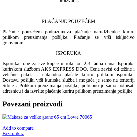
proizvoda.
PLAĆANJE POUZEĆEM
Plaćanje pouzećem podrazumeva plaćanje narudžbenice kuriru
prilikom preuzimanja pošiljke. Plaćanje se vrši isključivo
gotovinom.
ISPORUKA
Isporuka robe za sve kupce u roku od 2-3 radna dana. Isporuka
kurirskom službom AKS EXPRESS DOO. Cena zavisi od težine i
veličine paketa i naknadno plaćate kuriru prilikom isporuke.
Dostavu pošiljki vrši kurirska služba i moguća je samo na teritoriji
Srbije . Prilikom preuzimanja pošiljke, potrebno je samo potpisati
adresnicu i da izvršite plaćanje kuriru prilikom preuzimanja pošiljke.
Povezani proizvodi
Add to compare
Brzi prikaz