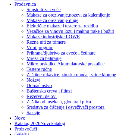
Prodavnica
Supstrati za cveće
Makaze za orezivanje,nozevi za kalemljenje
Makaze za orezivanje duge
Električne makaze i testere za rezidbu
Vezačice za vinovu lozu i malinu trake i bužiri
Makaze industrijske LOWE
Rezne niti za trimere
Vrtni program
Prihrana/djubrivo za cveće i četinare
Mreža za baliranje
Mikro prskalice Akumulatorske prskalice
Testere ručne
Zaštitne rukavice ,zimska obuća , vrtne klompe
Noževi
Domaćinstvo
Baštenska creva i fitinzi
Rezervni delovi
Zaštita od insekata, glodara i ptica
Sredstva za čišćenje i osveživači prostora
Saksije
Novo
Katalog 2026
Novi katalog
Proizvođači
Galerija