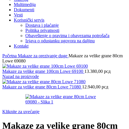
Multimedija
Dokumenti
Vesti
Korisnički servis
Dostava i plaćanje
Politika privatnosti
Obaveštenje o pravima i obavezama potrošača
Izjava o odustanku ugovora na daljinu
Kontakt
Početna
Makaze za orezivanje duge
Makaze za velike grane 80cm
Lowe 69080
Makaze za velike grane 100cm Lowe 69100
13.380,00
рсд
Nazad na proizvode
Makaze za velike grane 80cm Lowe 71080
12.940,00
рсд
Kliknite za uvećanje
Makaze za velike grane 80cm