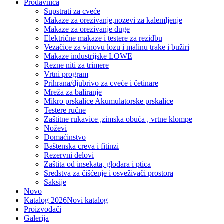
Prodavnica
Supstrati za cveće
Makaze za orezivanje,nozevi za kalemljenje
Makaze za orezivanje duge
Električne makaze i testere za rezidbu
Vezačice za vinovu lozu i malinu trake i bužiri
Makaze industrijske LOWE
Rezne niti za trimere
Vrtni program
Prihrana/djubrivo za cveće i četinare
Mreža za baliranje
Mikro prskalice Akumulatorske prskalice
Testere ručne
Zaštitne rukavice ,zimska obuća , vrtne klompe
Noževi
Domaćinstvo
Baštenska creva i fitinzi
Rezervni delovi
Zaštita od insekata, glodara i ptica
Sredstva za čišćenje i osveživači prostora
Saksije
Novo
Katalog 2026
Novi katalog
Proizvođači
Galerija