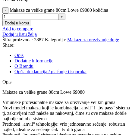
Makaze za velike grane 80cm Lowe 69080 količina
Dodaj u korpu
Add to compare
Dodaj u listu želja
Šifra proizvoda:
2887
Kategorija:
Makaze za orezivanje duge
Share:
Opis
Dodatne informacije
O Brendu
Opšta deklaracija / plaćanje i isporuka
Opis
Makaze za velike grane 80cm Lowe 69080
Vrhunske profesionalne makaze za orezivanje velikih grana
Novi model makaza koji je kombinacija „anvil“ i „by pass“ sistema
tj. zakrivljeni nož naleže na nakovanj, čime su ove makaze dobile
najbolje od oba sistema
Prednosti „anvil“ tehnologije: vrlo jednostavno sečenje, robustan
izgled, idealne za sečenje čak i tvrđih grana
Prednosti „by pass“ sistema: idealne za rezanje grana na uskim