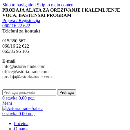
Skip to navigation
Skip to main content
PRODAJA ALATA ZA OREZIVANJE I KALEMLJENJE
VOĆA, BAŠTENSKI PROGRAM
Prijava / Registracija
060/ 16 22 622
Telefoni za kontakt
015/350 567
060/16 22 622
065/85 95 105
E-mail
info@astoria-trade.com
office@astoria-trade.com
prodaja@astoria-trade.com
Pretraga
0
stavka
0,00
рсд
Meni
0
stavka
0,00
рсд
Početna
O nama