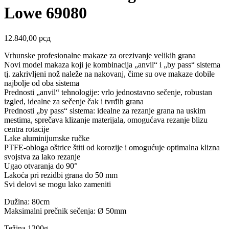
Lowe 69080
12.840,00
рсд
Vrhunske profesionalne makaze za orezivanje velikih grana
Novi model makaza koji je kombinacija „anvil“ i „by pass“ sistema
tj. zakrivljeni nož naleže na nakovanj, čime su ove makaze dobile
najbolje od oba sistema
Prednosti „anvil“ tehnologije: vrlo jednostavno sečenje, robustan
izgled, idealne za sečenje čak i tvrđih grana
Prednosti „by pass“ sistema: idealne za rezanje grana na uskim
mestima, sprečava klizanje materijala, omogućava rezanje blizu
centra rotacije
Lake aluminijumske ručke
PTFE-obloga oštrice štiti od korozije i omogućuje optimalna klizna
svojstva za lako rezanje
Ugao otvaranja do 90°
Lakoća pri rezidbi grana do 50 mm
Svi delovi se mogu lako zameniti
Dužina: 80cm
Maksimalni prečnik sečenja: Ø 50mm
Težina 1200g