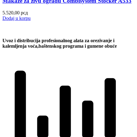
Makaze za živu ogradu Combisystem Stocker A533
5.520,00
рсд
Dodaj u korpu
Uvoz i distribucija profesionalnog alata za orezivanje i
kalemljenja voća,baštenskog programa i gumene obuće