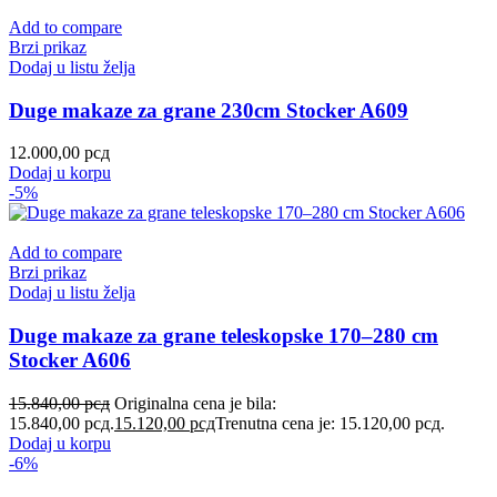
Add to compare
Brzi prikaz
Dodaj u listu želja
Duge makaze za grane 230cm Stocker A609
12.000,00
рсд
Dodaj u korpu
-5%
Add to compare
Brzi prikaz
Dodaj u listu želja
Duge makaze za grane teleskopske 170–280 cm
Stocker A606
15.840,00
рсд
Originalna cena je bila:
15.840,00 рсд.
15.120,00
рсд
Trenutna cena je: 15.120,00 рсд.
Dodaj u korpu
-6%