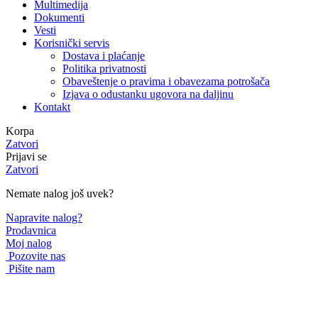
Multimedija
Dokumenti
Vesti
Korisnički servis
Dostava i plaćanje
Politika privatnosti
Obaveštenje o pravima i obavezama potrošača
Izjava o odustanku ugovora na daljinu
Kontakt
Korpa
Zatvori
Prijavi se
Zatvori
Nemate nalog još uvek?
Napravite nalog?
Prodavnica
Moj nalog
Pozovite nas
Pišite nam