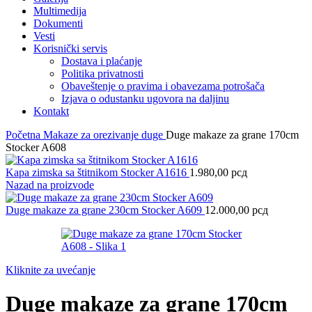
Multimedija
Dokumenti
Vesti
Korisnički servis
Dostava i plaćanje
Politika privatnosti
Obaveštenje o pravima i obavezama potrošača
Izjava o odustanku ugovora na daljinu
Kontakt
Početna
Makaze za orezivanje duge
Duge makaze za grane 170cm
Stocker A608
Kapa zimska sa štitnikom Stocker A1616
1.980,00
рсд
Nazad na proizvode
Duge makaze za grane 230cm Stocker A609
12.000,00
рсд
Kliknite za uvećanje
Duge makaze za grane 170cm