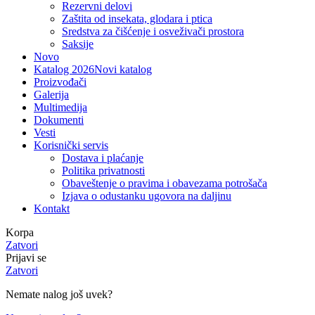
Rezervni delovi
Zaštita od insekata, glodara i ptica
Sredstva za čišćenje i osveživači prostora
Saksije
Novo
Katalog 2026
Novi katalog
Proizvođači
Galerija
Multimedija
Dokumenti
Vesti
Korisnički servis
Dostava i plaćanje
Politika privatnosti
Obaveštenje o pravima i obavezama potrošača
Izjava o odustanku ugovora na daljinu
Kontakt
Korpa
Zatvori
Prijavi se
Zatvori
Nemate nalog još uvek?