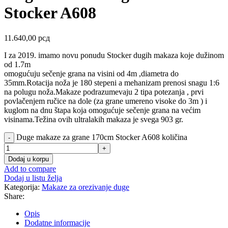
Stocker A608
11.640,00
рсд
I za 2019. imamo novu ponudu Stocker dugih makaza koje dužinom
od 1.7m
omogućuju sečenje grana na visini od 4m ,diametra do
35mm.Rotacija noža je 180 stepeni a mehanizam prenosi snagu 1:6
na polugu noža.Makaze podrazumevaju 2 tipa potezanja , prvi
povlačenjem ručice na dole (za grane umereno visoke do 3m ) i
kuglom na dnu štapa koja omogućuje sečenje grana na većim
visinama.Težina ovih ultralakih makaza je svega 903 gr.
Duge makaze za grane 170cm Stocker A608 količina
Dodaj u korpu
Add to compare
Dodaj u listu želja
Kategorija:
Makaze za orezivanje duge
Share:
Opis
Dodatne informacije