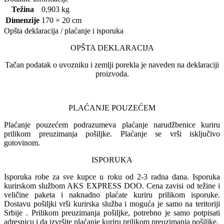
Težina
0,903 kg
Dimenzije
170 × 20 cm
Opšta deklaracija / plaćanje i isporuka
OPŠTA DEKLARACIJA
Tačan podatak o uvozniku i zemlji porekla je naveden na deklaraciji
proizvoda.
PLAĆANJE POUZEĆEM
Plaćanje pouzećem podrazumeva plaćanje narudžbenice kuriru
prilikom preuzimanja pošiljke. Plaćanje se vrši isključivo
gotovinom.
ISPORUKA
Isporuka robe za sve kupce u roku od 2-3 radna dana. Isporuka
kurirskom službom AKS EXPRESS DOO. Cena zavisi od težine i
veličine paketa i naknadno plaćate kuriru prilikom isporuke.
Dostavu pošiljki vrši kurirska služba i moguća je samo na teritoriji
Srbije . Prilikom preuzimanja pošiljke, potrebno je samo potpisati
adresnicu i da izvršite plaćanje kuriru prilikom preuzimanja pošiljke.