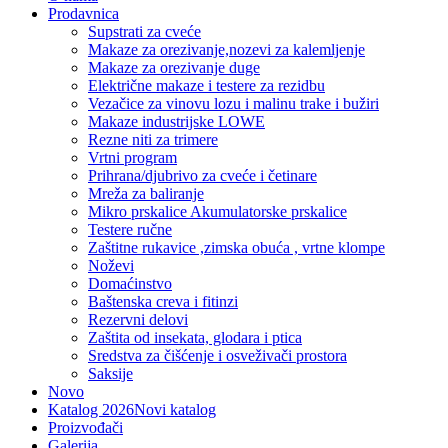
Prodavnica
Supstrati za cveće
Makaze za orezivanje,nozevi za kalemljenje
Makaze za orezivanje duge
Električne makaze i testere za rezidbu
Vezačice za vinovu lozu i malinu trake i bužiri
Makaze industrijske LOWE
Rezne niti za trimere
Vrtni program
Prihrana/djubrivo za cveće i četinare
Mreža za baliranje
Mikro prskalice Akumulatorske prskalice
Testere ručne
Zaštitne rukavice ,zimska obuća , vrtne klompe
Noževi
Domaćinstvo
Baštenska creva i fitinzi
Rezervni delovi
Zaštita od insekata, glodara i ptica
Sredstva za čišćenje i osveživači prostora
Saksije
Novo
Katalog 2026
Novi katalog
Proizvođači
Galerija