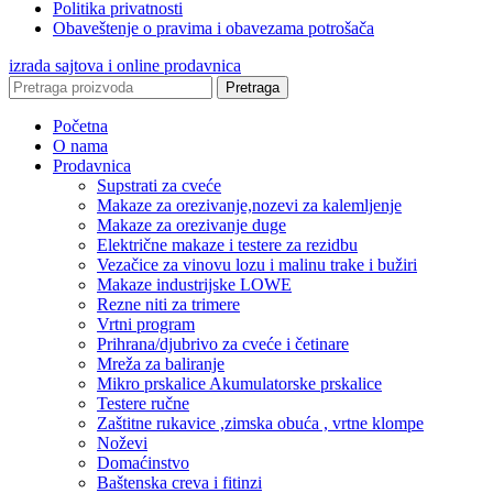
Politika privatnosti
Obaveštenje o pravima i obavezama potrošača
izrada sajtova i online prodavnica
Pretraga
Početna
O nama
Prodavnica
Supstrati za cveće
Makaze za orezivanje,nozevi za kalemljenje
Makaze za orezivanje duge
Električne makaze i testere za rezidbu
Vezačice za vinovu lozu i malinu trake i bužiri
Makaze industrijske LOWE
Rezne niti za trimere
Vrtni program
Prihrana/djubrivo za cveće i četinare
Mreža za baliranje
Mikro prskalice Akumulatorske prskalice
Testere ručne
Zaštitne rukavice ,zimska obuća , vrtne klompe
Noževi
Domaćinstvo
Baštenska creva i fitinzi