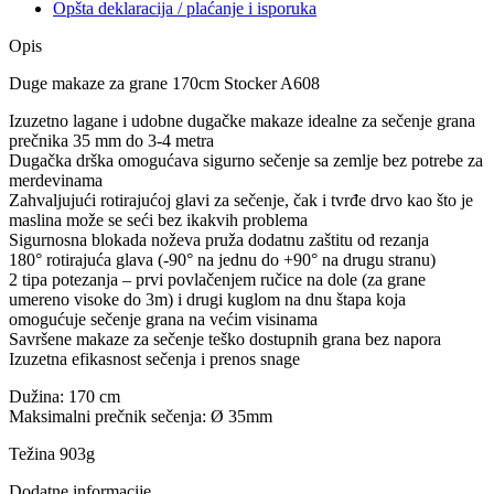
Opšta deklaracija / plaćanje i isporuka
Opis
Duge makaze za grane 170cm Stocker A608
Izuzetno lagane i udobne dugačke makaze idealne za sečenje grana
prečnika 35 mm do 3-4 metra
Dugačka drška omogućava sigurno sečenje sa zemlje bez potrebe za
merdevinama
Zahvaljujući rotirajućoj glavi za sečenje, čak i tvrđe drvo kao što je
maslina može se seći bez ikakvih problema
Sigurnosna blokada noževa pruža dodatnu zaštitu od rezanja
180° rotirajuća glava (-90° na jednu do +90° na drugu stranu)
2 tipa potezanja – prvi povlačenjem ručice na dole (za grane
umereno visoke do 3m) i drugi kuglom na dnu štapa koja
omogućuje sečenje grana na većim visinama
Savršene makaze za sečenje teško dostupnih grana bez napora
Izuzetna efikasnost sečenja i prenos snage
Dužina: 170 cm
Maksimalni prečnik sečenja: Ø 35mm
Težina 903g
Dodatne informacije