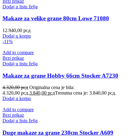
Brzi prikaz
Dodaj u listu želja
Makaze za velike grane 80cm Lowe 71080
12.940,00
рсд
Dodaj u korpu
-11%
Add to compare
Brzi prikaz
Dodaj u listu želja
Makaze za grane Hobby 66cm Stocker A7230
4.320,00
рсд
Originalna cena je bila:
4.320,00 рсд.
3.840,00
рсд
Trenutna cena je: 3.840,00 рсд.
Dodaj u korpu
Add to compare
Brzi prikaz
Dodaj u listu želja
Duge makaze za grane 230cm Stocker A609