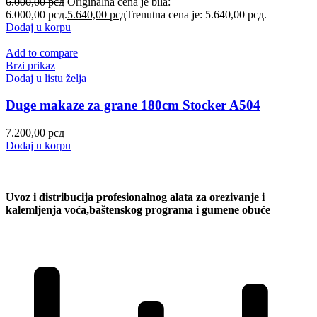
6.000,00
рсд
Originalna cena je bila:
6.000,00 рсд.
5.640,00
рсд
Trenutna cena je: 5.640,00 рсд.
Dodaj u korpu
Add to compare
Brzi prikaz
Dodaj u listu želja
Duge makaze za grane 180cm Stocker A504
7.200,00
рсд
Dodaj u korpu
Uvoz i distribucija profesionalnog alata za orezivanje i
kalemljenja voća,baštenskog programa i gumene obuće