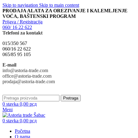
Skip to navigation
Skip to main content
PRODAJA ALATA ZA OREZIVANJE I KALEMLJENJE
VOĆA, BAŠTENSKI PROGRAM
Prijava / Registracija
060/ 16 22 622
Telefoni za kontakt
015/350 567
060/16 22 622
065/85 95 105
E-mail
info@astoria-trade.com
office@astoria-trade.com
prodaja@astoria-trade.com
Pretraga
0
stavka
0,00
рсд
Meni
0
stavka
0,00
рсд
Početna
O nama