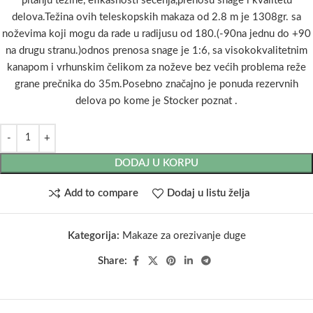
pitanju težine, efikasnosti sečenja,prenosu snage i kvalitetu
delova.Težina ovih teleskopskih makaza od 2.8 m je 1308gr. sa
noževima koji mogu da rade u radijusu od 180.(-90na jednu do +90
na drugu stranu.)odnos prenosa snage je 1:6, sa visokokvalitetnim
kanapom i vrhunskim čelikom za noževe bez većih problema reže
grane prečnika do 35m.Posebno značajno je ponuda rezervnih
delova po kome je Stocker poznat .
DODAJ U KORPU
Add to compare
Dodaj u listu želja
Kategorija:
Makaze za orezivanje duge
Share: