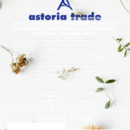
Uvoz i distribucija profesionalnog alata za
orezivanje i kalemljenja voća,baštenskog
programa i gumene obuće
PIB: 100111613
MB : 06339271
Despota Stefana Lazarevića 2 15000 Šabac, Srbija
info@astoria-trade.com
office@astoria-trade.com
prodaja@astoria-trade.com
060/ 1 622 622
065/ 85 95 105
015 350 567
Astoria Trade