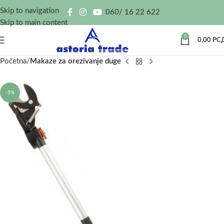
Skip to navigation
060/ 16 22 622
Skip to main content
0
0,00
РС
Početna
Makaze za orezivanje duge
-5%