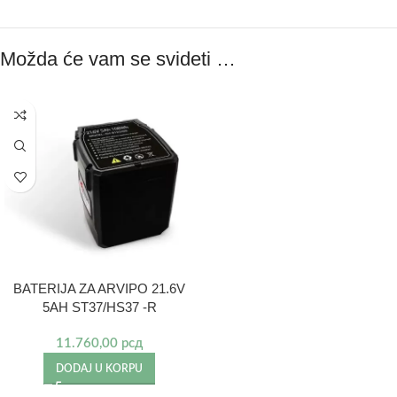
Možda će vam se svideti …
BATERIJA ZA ARVIPO 21.6V
5AH ST37/HS37 -R
11.760,00
рсд
DODAJ U KORPU