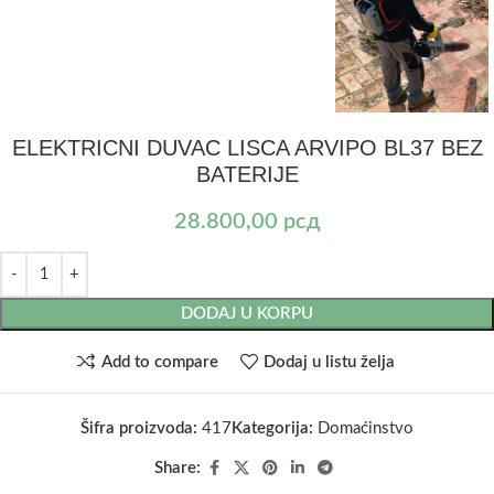
ELEKTRICNI DUVAC LISCA ARVIPO BL37 BEZ
BATERIJE
28.800,00
рсд
DODAJ U KORPU
Add to compare
Dodaj u listu želja
Šifra proizvoda:
417
Kategorija:
Domaćinstvo
Share: