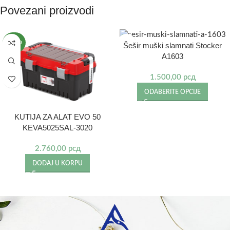
Povezani proizvodi
NOVO
Šešir muški slamnati Stocker
A1603
1.500,00
рсд
ODABERITE OPCIJE
KUTIJA ZA ALAT EVO 50
KEVA5025SAL-3020
2.760,00
рсд
DODAJ U KORPU