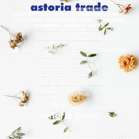
Uvoz i distribucija profesionalnog alata za
orezivanje i kalemljenja voća,baštenskog
programa i gumene obuće
PIB: 100111613
MB : 06339271
Despota Stefana Lazarevića 2 15000 Šabac, Srbija
info@astoria-trade.com
office@astoria-trade.com
prodaja@astoria-trade.com
060/ 1 622 622
065/ 85 95 105
015 350 567
Astoria Trade