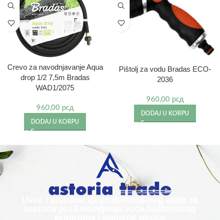
Crevo za navodnjavanje Aqua
Pištolj za vodu Bradas ECO-
drop 1/2 7,5m Bradas
2036
WAD1/2075
960,00
рсд
960,00
рсд
DODAJ U KORPU
DODAJ U KORPU
Uvoz i distribucija profesionalnog alata za
orezivanje i kalemljenja voća,baštenskog
programa i gumene obuće