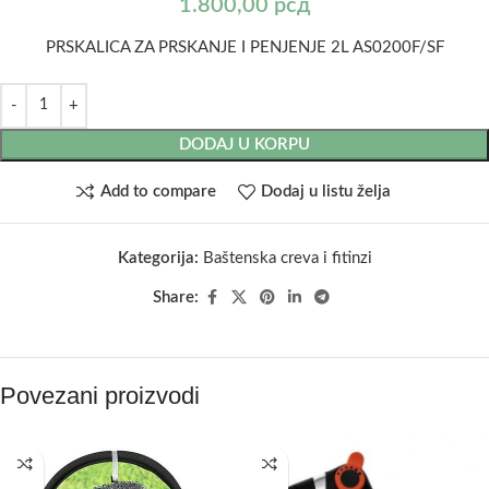
1.800,00
рсд
PRSKALICA ZA PRSKANJE I PENJENJE 2L AS0200F/SF
DODAJ U KORPU
Add to compare
Dodaj u listu želja
Kategorija:
Baštenska creva i fitinzi
Share:
Povezani proizvodi