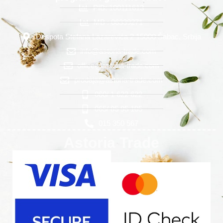
PIB: 100111613
MB : 06339271
Despota Stefana Lazarevića 2 15000 Šabac, Srbija
info@astoria-trade.com
office@astoria-trade.com
prodaja@astoria-trade.com
060/ 1 622 622
065/ 85 95 105
015 350 567
Astoria Trade