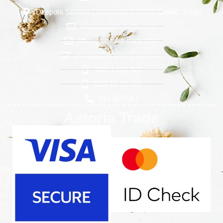
Despota Stefana Lazarevića 2 15000 Šabac, Srbija
info@astoria-trade.com
office@astoria-trade.com
prodaja@astoria-trade.com
060/ 1 622 622
065/ 85 95 105
015 350 567
Astoria Trade