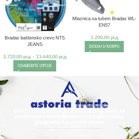
Mlaznica sa tušem Bradas WL-
EN57
Bradas baštensko crevo NTS
1.200,00
рсд
JEANS
DODAJ U KORPU
3.720,00
рсд
–
13.440,00
рсд
ODABERITE OPCIJE
Uvoz i distribucija profesionalnog alata za
orezivanje i kalemljenja voća,baštenskog
programa i gumene obuće
PIB: 100111613
MB : 06339271