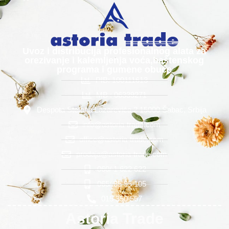
Uvoz i distribucija profesionalnog alata za
orezivanje i kalemljenja voća,baštenskog
programa i gumene obuće
PIB: 100111613
MB : 06339271
Despota Stefana Lazarevića 2 15000 Šabac, Srbija
info@astoria-trade.com
office@astoria-trade.com
prodaja@astoria-trade.com
060/ 1 622 622
065/ 85 95 105
015 350 567
Astoria Trade