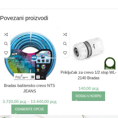
Povezani proizvodi
Priključak za crevo 1/2 stop WL-
2140 Bradas
Bradas baštensko crevo NTS
140,00
рсд
JEANS
DODAJ U KORPU
3.720,00
рсд
–
13.440,00
рсд
ODABERITE OPCIJE