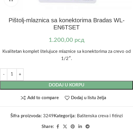
Pištolj-mlaznica sa konektorima Bradas WL-
EN6TSET
1.200,00
рсд
Kvalitetan komplet štelujuce mlaznice sa konektorima za crevo od
1/2″.
DODAJ U KORPU
Add to compare
Dodaj u listu želja
Šifra proizvoda:
3249
Kategorija:
Baštenska creva i fitinzi
Share: