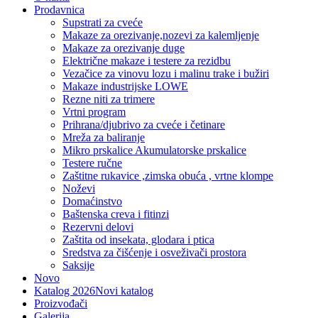
Prodavnica
Supstrati za cveće
Makaze za orezivanje,nozevi za kalemljenje
Makaze za orezivanje duge
Električne makaze i testere za rezidbu
Vezačice za vinovu lozu i malinu trake i bužiri
Makaze industrijske LOWE
Rezne niti za trimere
Vrtni program
Prihrana/djubrivo za cveće i četinare
Mreža za baliranje
Mikro prskalice Akumulatorske prskalice
Testere ručne
Zaštitne rukavice ,zimska obuća , vrtne klompe
Noževi
Domaćinstvo
Baštenska creva i fitinzi
Rezervni delovi
Zaštita od insekata, glodara i ptica
Sredstva za čišćenje i osveživači prostora
Saksije
Novo
Katalog 2026
Novi katalog
Proizvođači
Galerija