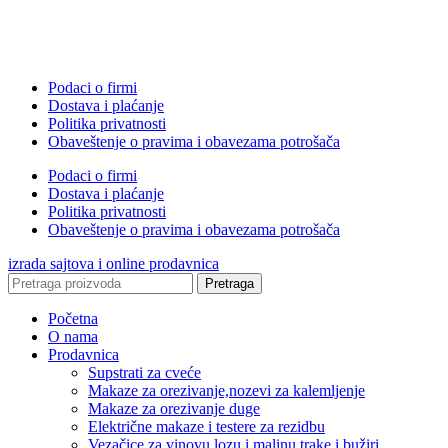
Podaci o firmi
Dostava i plaćanje
Politika privatnosti
Obaveštenje o pravima i obavezama potrošača
Podaci o firmi
Dostava i plaćanje
Politika privatnosti
Obaveštenje o pravima i obavezama potrošača
izrada sajtova i online prodavnica
Pretraga
Početna
O nama
Prodavnica
Supstrati za cveće
Makaze za orezivanje,nozevi za kalemljenje
Makaze za orezivanje duge
Električne makaze i testere za rezidbu
Vezačice za vinovu lozu i malinu trake i bužiri