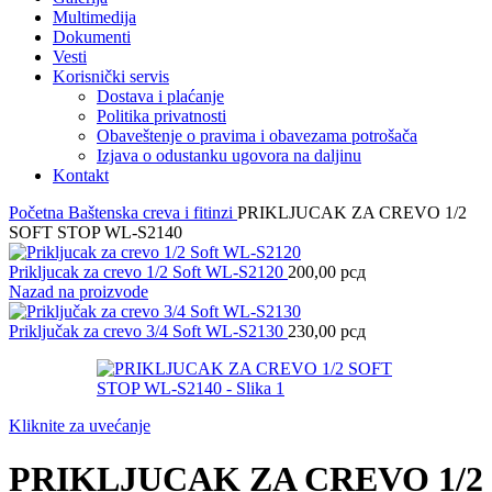
Multimedija
Dokumenti
Vesti
Korisnički servis
Dostava i plaćanje
Politika privatnosti
Obaveštenje o pravima i obavezama potrošača
Izjava o odustanku ugovora na daljinu
Kontakt
Početna
Baštenska creva i fitinzi
PRIKLJUCAK ZA CREVO 1/2
SOFT STOP WL-S2140
Prikljucak za crevo 1/2 Soft WL-S2120
200,00
рсд
Nazad na proizvode
Priključak za crevo 3/4 Soft WL-S2130
230,00
рсд
Kliknite za uvećanje
PRIKLJUCAK ZA CREVO 1/2