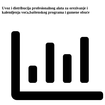
Uvoz i distribucija profesionalnog alata za orezivanje i
kalemljenja voća,baštenskog programa i gumene obuće