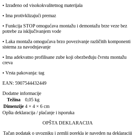
• Izrađeno od visokokvalitetnog materijala
• Ima protivklizajući premaz
• Funkcija STOP omogućava montažu i demontažu brze veze bez
potrebe za isključivanjem vode
• Laka montaža omogućava brzo povezivanje različitih komponenti
sistema za navodnjavanje
• Ima adekvatno profilisane zube koji obezbeđuju čvrstu montažu
creva
• Vrsta pakovanja: tag
EAN: 5907544432449
Dodatne informacije
Težina
0,05 kg
Dimenzije
4 × 4 × 6 cm
Opšta deklaracija / plaćanje i isporuka
OPŠTA DEKLARACIJA
Tačan podatak o uvozniku i zemlji porekla je naveden na deklaraciji