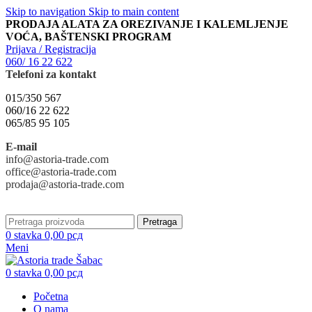
Skip to navigation
Skip to main content
PRODAJA ALATA ZA OREZIVANJE I KALEMLJENJE
VOĆA, BAŠTENSKI PROGRAM
Prijava / Registracija
060/ 16 22 622
Telefoni za kontakt
015/350 567
060/16 22 622
065/85 95 105
E-mail
info@astoria-trade.com
office@astoria-trade.com
prodaja@astoria-trade.com
Pretraga
0
stavka
0,00
рсд
Meni
0
stavka
0,00
рсд
Početna
O nama