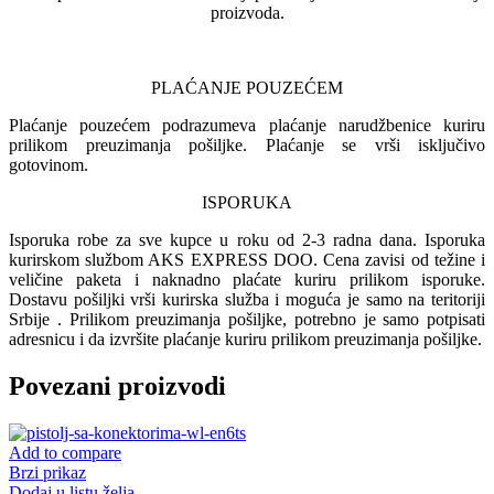
proizvoda.
PLAĆANJE POUZEĆEM
Plaćanje pouzećem podrazumeva plaćanje narudžbenice kuriru
prilikom preuzimanja pošiljke. Plaćanje se vrši isključivo
gotovinom.
ISPORUKA
Isporuka robe za sve kupce u roku od 2-3 radna dana. Isporuka
kurirskom službom AKS EXPRESS DOO. Cena zavisi od težine i
veličine paketa i naknadno plaćate kuriru prilikom isporuke.
Dostavu pošiljki vrši kurirska služba i moguća je samo na teritoriji
Srbije . Prilikom preuzimanja pošiljke, potrebno je samo potpisati
adresnicu i da izvršite plaćanje kuriru prilikom preuzimanja pošiljke.
Povezani proizvodi
Add to compare
Brzi prikaz
Dodaj u listu želja