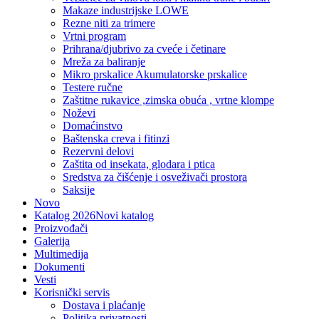
Makaze industrijske LOWE
Rezne niti za trimere
Vrtni program
Prihrana/djubrivo za cveće i četinare
Mreža za baliranje
Mikro prskalice Akumulatorske prskalice
Testere ručne
Zaštitne rukavice ,zimska obuća , vrtne klompe
Noževi
Domaćinstvo
Baštenska creva i fitinzi
Rezervni delovi
Zaštita od insekata, glodara i ptica
Sredstva za čišćenje i osveživači prostora
Saksije
Novo
Katalog 2026
Novi katalog
Proizvođači
Galerija
Multimedija
Dokumenti
Vesti
Korisnički servis
Dostava i plaćanje
Politika privatnosti