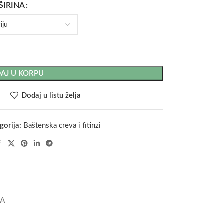
ŠIRINA
AJ U KORPU
e
Dodaj u listu želja
gorija:
Baštenska creva i fitinzi
KA