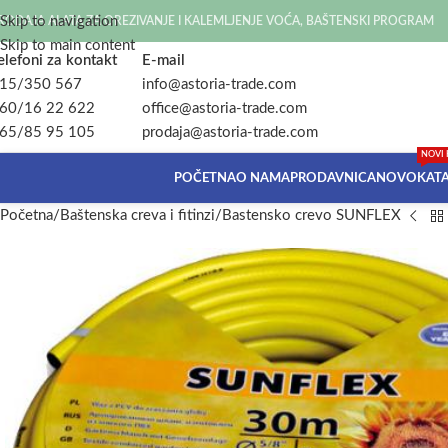
Skip to navigation
RODAJA ALATA ZA OREZIVANJE I KALEMLJENJE VOĆA, BAŠTENSKI PROGRAM
Skip to main content
elefoni za kontakt
E-mail
15/350 567
info@astoria-trade.com
60/16 22 622
office@astoria-trade.com
65/85 95 105
prodaja@astoria-trade.com
NOVI 
POČETNA
O NAMA
PRODAVNICA
NOVO
KAT
Početna
Baštenska creva i fitinzi
Bastensko crevo SUNFLEX