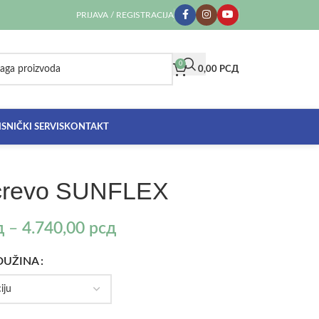
PRIJAVA / REGISTRACIJA
0
0,00
РСД
SNIČKI SERVIS
KONTAKT
 crevo SUNFLEX
д
–
4.740,00
рсд
DUŽINA