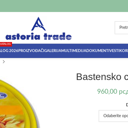
KATALOG
ALOG 2026
PROIZVOĐAČI
GALERIJA
MULTIMEDIJA
DOKUMENTI
VESTI
KORI
Bastensko
960,00
рс