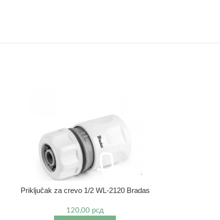
Priključak za crevo 1/2 WL-2120 Bradas
Priključak za
120,00
рсд