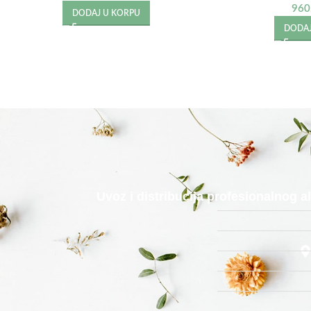
960
DODAJ U KORPU
DODAJ
Uvoz i distribucija profesionalnog 