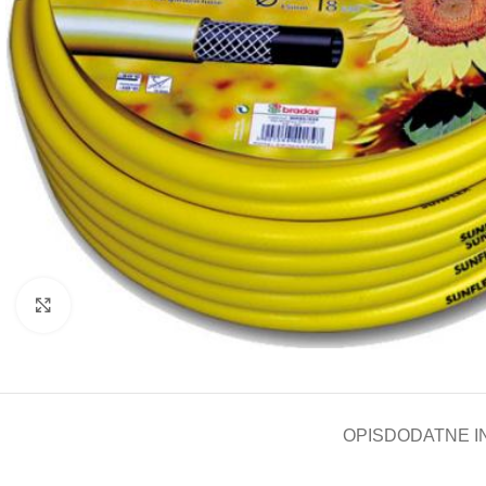
Kliknite za uvećanje
OPIS
DODATNE I