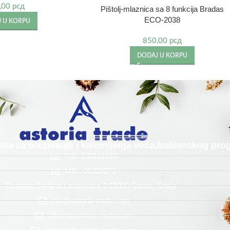
,00
рсд
Pištolj-mlaznica sa 8 funkcija Bradas
ECO-2038
 U KORPU
850,00
рсд
DODAJ U KORPU
alata za orezivanje i kalemljenja voća,baštenskog p
PIB: 100111613
MB : 06339271
Despota Stefana Lazarevića 2 15000 Šabac, Srbija
info@astoria-trade.com
office@astoria-trade.com