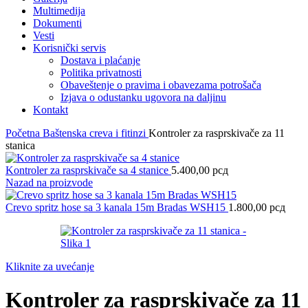
Multimedija
Dokumenti
Vesti
Korisnički servis
Dostava i plaćanje
Politika privatnosti
Obaveštenje o pravima i obavezama potrošača
Izjava o odustanku ugovora na daljinu
Kontakt
Početna
Baštenska creva i fitinzi
Kontroler za rasprskivače za 11
stanica
Kontroler za rasprskivače sa 4 stanice
5.400,00
рсд
Nazad na proizvode
Crevo spritz hose sa 3 kanala 15m Bradas WSH15
1.800,00
рсд
Kliknite za uvećanje
Kontroler za rasprskivače za 11