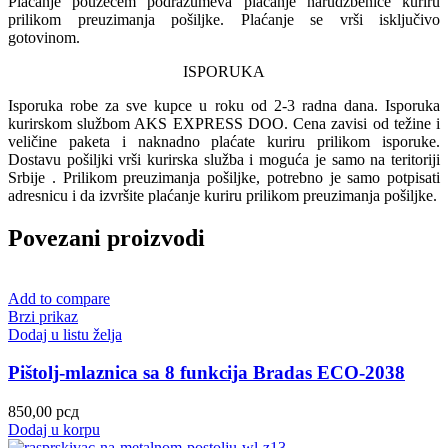
Plaćanje pouzećem podrazumeva plaćanje narudžbenice kuriru
prilikom preuzimanja pošiljke. Plaćanje se vrši isključivo
gotovinom.
ISPORUKA
Isporuka robe za sve kupce u roku od 2-3 radna dana. Isporuka
kurirskom službom AKS EXPRESS DOO. Cena zavisi od težine i
veličine paketa i naknadno plaćate kuriru prilikom isporuke.
Dostavu pošiljki vrši kurirska služba i moguća je samo na teritoriji
Srbije . Prilikom preuzimanja pošiljke, potrebno je samo potpisati
adresnicu i da izvršite plaćanje kuriru prilikom preuzimanja pošiljke.
Povezani proizvodi
Add to compare
Brzi prikaz
Dodaj u listu želja
Pištolj-mlaznica sa 8 funkcija Bradas ECO-2038
850,00
рсд
Dodaj u korpu