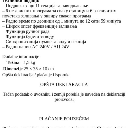
Технички подаци:
– Подршка за до 11 секција за наводњавање
– 6 независних програма за сваку станицу и 6 различитих
почетака заливања у оквиру сваког програма
– Радно време по деоници од 1 минута до 12 сати 59 минута
– Широк опсег фреквенције заливања
– Функција ручног рада
– Функција буџета за воду
– Синхронизација пумпе за воду и секција
– Радни напон АC 240V / АЦ 24V
Dodatne informacije
Težina
1,5 kg
Dimenzije
25 × 35 × 10 cm
Opšta deklaracija / plaćanje i isporuka
OPŠTA DEKLARACIJA
Tačan podatak o uvozniku i zemlji porekla je naveden na deklaraciji
proizvoda.
PLAĆANJE POUZEĆEM