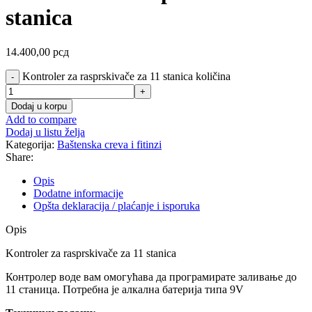
stanica
14.400,00
рсд
Kontroler za rasprskivače za 11 stanica količina
Dodaj u korpu
Add to compare
Dodaj u listu želja
Kategorija:
Baštenska creva i fitinzi
Share:
Opis
Dodatne informacije
Opšta deklaracija / plaćanje i isporuka
Opis
Kontroler za rasprskivače za 11 stanica
Контролер воде вам омогућава да програмирате заливање до
11 станица. Потребна је алкална батерија типа 9V