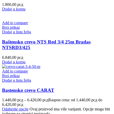
1.800,00
рсд
Dodaj u korpu
Add to compare
Brzi prikaz
Dodaj u listu želja
Baštensko crevo NTS Red 3/4 25m Bradas
NTSRD3/425
6.840,00
рсд
Dodaj u korpu
Add to compare
Brzi prikaz
Dodaj u listu želja
Bastensko crevo CARAT
1.440,00
рсд
–
6.420,00
рсд
Raspon cena: od 1.440,00 рсд do
6.420,00 рсд
Odaberite opcije
Ovaj proizvod ima više varijanti. Opcije mogu biti
izabrane na stranici proizvoda.