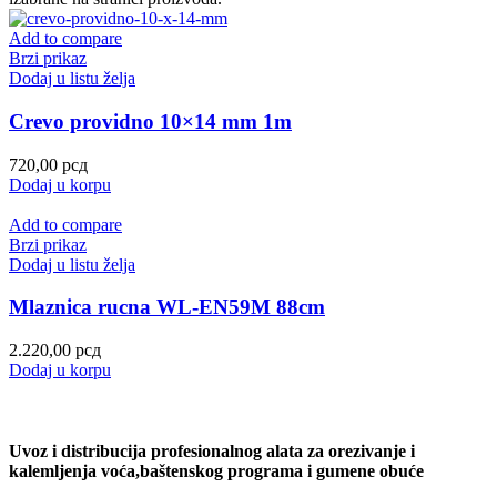
Add to compare
Brzi prikaz
Dodaj u listu želja
Crevo providno 10×14 mm 1m
720,00
рсд
Dodaj u korpu
Add to compare
Brzi prikaz
Dodaj u listu želja
Mlaznica rucna WL-EN59M 88cm
2.220,00
рсд
Dodaj u korpu
Uvoz i distribucija profesionalnog alata za orezivanje i
kalemljenja voća,baštenskog programa i gumene obuće