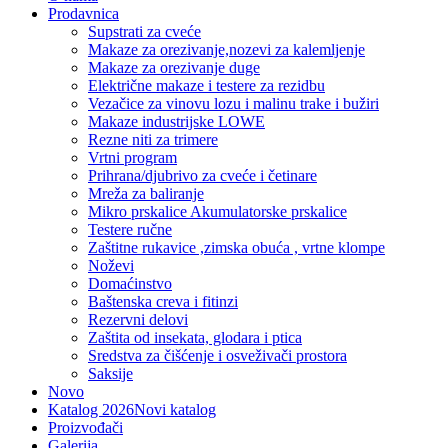
Prodavnica
Supstrati za cveće
Makaze za orezivanje,nozevi za kalemljenje
Makaze za orezivanje duge
Električne makaze i testere za rezidbu
Vezačice za vinovu lozu i malinu trake i bužiri
Makaze industrijske LOWE
Rezne niti za trimere
Vrtni program
Prihrana/djubrivo za cveće i četinare
Mreža za baliranje
Mikro prskalice Akumulatorske prskalice
Testere ručne
Zaštitne rukavice ,zimska obuća , vrtne klompe
Noževi
Domaćinstvo
Baštenska creva i fitinzi
Rezervni delovi
Zaštita od insekata, glodara i ptica
Sredstva za čišćenje i osveživači prostora
Saksije
Novo
Katalog 2026
Novi katalog
Proizvođači
Galerija