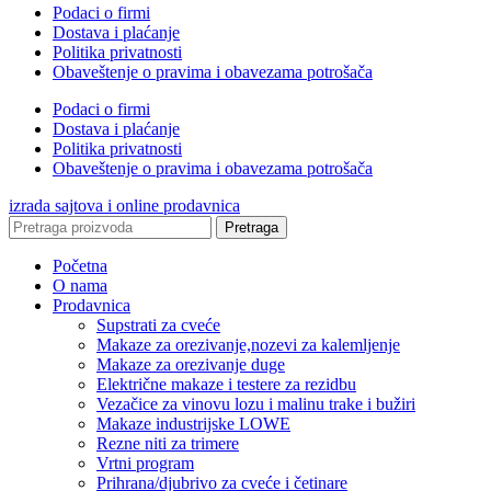
Podaci o firmi
Dostava i plaćanje
Politika privatnosti
Obaveštenje o pravima i obavezama potrošača
Podaci o firmi
Dostava i plaćanje
Politika privatnosti
Obaveštenje o pravima i obavezama potrošača
izrada sajtova i online prodavnica
Pretraga
Početna
O nama
Prodavnica
Supstrati za cveće
Makaze za orezivanje,nozevi za kalemljenje
Makaze za orezivanje duge
Električne makaze i testere za rezidbu
Vezačice za vinovu lozu i malinu trake i bužiri
Makaze industrijske LOWE
Rezne niti za trimere
Vrtni program
Prihrana/djubrivo za cveće i četinare