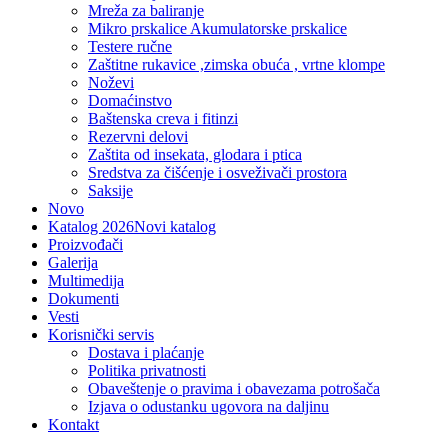
Mreža za baliranje
Mikro prskalice Akumulatorske prskalice
Testere ručne
Zaštitne rukavice ,zimska obuća , vrtne klompe
Noževi
Domaćinstvo
Baštenska creva i fitinzi
Rezervni delovi
Zaštita od insekata, glodara i ptica
Sredstva za čišćenje i osveživači prostora
Saksije
Novo
Katalog 2026
Novi katalog
Proizvođači
Galerija
Multimedija
Dokumenti
Vesti
Korisnički servis
Dostava i plaćanje
Politika privatnosti
Obaveštenje o pravima i obavezama potrošača
Izjava o odustanku ugovora na daljinu
Kontakt