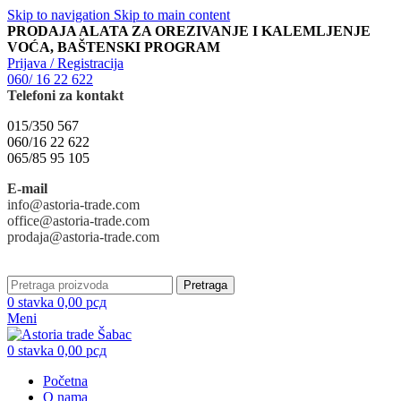
Skip to navigation
Skip to main content
PRODAJA ALATA ZA OREZIVANJE I KALEMLJENJE
VOĆA, BAŠTENSKI PROGRAM
Prijava / Registracija
060/ 16 22 622
Telefoni za kontakt
015/350 567
060/16 22 622
065/85 95 105
E-mail
info@astoria-trade.com
office@astoria-trade.com
prodaja@astoria-trade.com
Pretraga
0
stavka
0,00
рсд
Meni
0
stavka
0,00
рсд
Početna
O nama