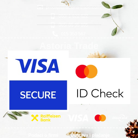
prodaja@astoria-trade.com
060/ 1 622 622
065/ 85 95 105
015 350 567
Astoria Trade
Podaci o firmi
Dostava i plaćanje