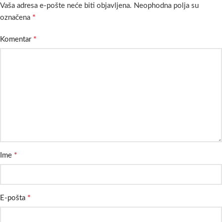
Vaša adresa e-pošte neće biti objavljena.
Neophodna polja su
*
označena
*
Komentar
*
Ime
*
E-pošta