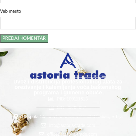
Veb mesto
Uvoz i distribucija profesionalnog alata za
orezivanje i kalemljenja voća,baštenskog
programa i gumene obuće
PIB: 100111613
MB : 06339271
Despota Stefana Lazarevića 2 15000 Šabac, Srbija
info@astoria-trade.com
office@astoria-trade.com