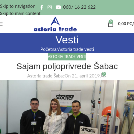
Skip to navigation
060/ 16 22 622
Skip to main content
0
0,00
РС
Vesti
Početna
Astoria trade vesti
ASTORIA TRADE VESTI
Sajam poljoprivrede Šabac
0
Astoria trade Šabac
On 21. april 2019.