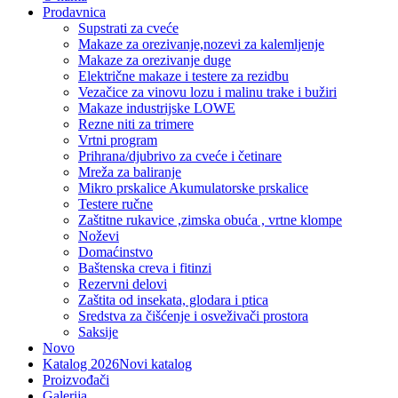
Prodavnica
Supstrati za cveće
Makaze za orezivanje,nozevi za kalemljenje
Makaze za orezivanje duge
Električne makaze i testere za rezidbu
Vezačice za vinovu lozu i malinu trake i bužiri
Makaze industrijske LOWE
Rezne niti za trimere
Vrtni program
Prihrana/djubrivo za cveće i četinare
Mreža za baliranje
Mikro prskalice Akumulatorske prskalice
Testere ručne
Zaštitne rukavice ,zimska obuća , vrtne klompe
Noževi
Domaćinstvo
Baštenska creva i fitinzi
Rezervni delovi
Zaštita od insekata, glodara i ptica
Sredstva za čišćenje i osveživači prostora
Saksije
Novo
Katalog 2026
Novi katalog
Proizvođači
Galerija