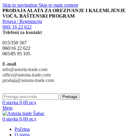
Skip to navigation
Skip to main content
PRODAJA ALATA ZA OREZIVANJE I KALEMLJENJE
VOĆA, BAŠTENSKI PROGRAM
Prijava / Registracija
060/ 16 22 622
Telefoni za kontakt
015/350 567
060/16 22 622
065/85 95 105
E-mail
info@astoria-trade.com
office@astoria-trade.com
prodaja@astoria-trade.com
Pretraga
0
stavka
0,00
рсд
Meni
0
stavka
0,00
рсд
Početna
O nama