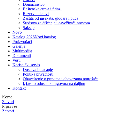
Domaćinstvo
Baštenska creva i fitinzi
Rezervni delovi
Zaštita od insekata, glodara i ptica
Sredstva za čišćenje i osveživači prostora
Saksije
Novo
Katalog 2026
Novi katalog
Proizvođači
Galerija
Multimedija
Dokumenti
Vesti
Korisnički servis
Dostava i plaćanje
Politika privatnosti
Obaveštenje o pravima i obavezama potrošača
Izjava o odustanku ugovora na daljinu
Kontakt
Korpa
Zatvori
Prijavi se
Zatvori