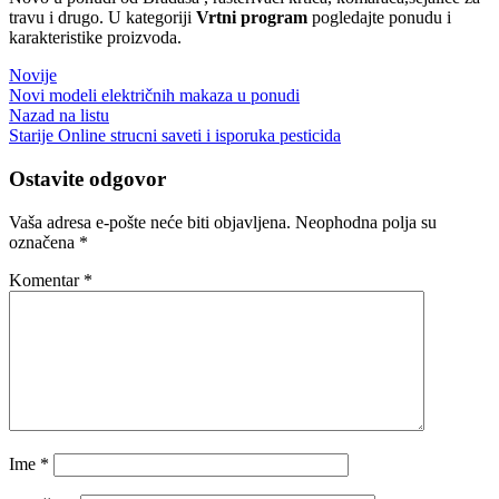
travu i drugo. U kategoriji
Vrtni program
pogledajte ponudu i
karakteristike proizvoda.
Novije
Novi modeli električnih makaza u ponudi
Nazad na listu
Starije
Online strucni saveti i isporuka pesticida
Ostavite odgovor
Vaša adresa e-pošte neće biti objavljena.
Neophodna polja su
označena
*
Komentar
*
Ime
*