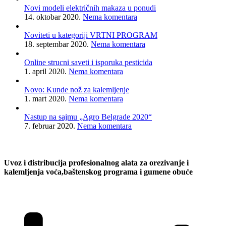
Novi modeli električnih makaza u ponudi
14. oktobar 2020.
Nema komentara
Noviteti u kategoriji VRTNI PROGRAM
18. septembar 2020.
Nema komentara
Online strucni saveti i isporuka pesticida
1. april 2020.
Nema komentara
Novo: Kunde nož za kalemljenje
1. mart 2020.
Nema komentara
Nastup na sajmu „Agro Belgrade 2020“
7. februar 2020.
Nema komentara
Uvoz i distribucija profesionalnog alata za orezivanje i
kalemljenja voća,baštenskog programa i gumene obuće