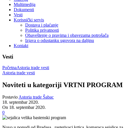
Multimedija
Dokumenti
Vesti
Korisnički servis
Dostava i plaćanje
Politika privatnosti
Obaveštenje o pravima i obavezama potrošača
Izjava o odustanku ugovora na daljinu
Kontakt
Vesti
Početna
Astoria trade vesti
Astoria trade vesti
Noviteti u kategoriji VRTNI PROGRAM
Postavio
Astoria trade Šabac
18. septembar 2020.
On 18. septembar 2020.
0
Novo u ponudi od Bradasa , rasterivaci krtica, komaraca,sejalice za