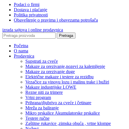
Podaci o firmi
Dostava i plaćanje
Politika privatnosti
Obaveštenje o pravima i obavezama potrošača
izrada sajtova i online prodavnica
Pretraga
Početna
O nama
Prodavnica
Supstrati za cveće
Makaze za orezivanje,nozevi za kalemljenje
Makaze za orezivanje duge
Električne makaze i testere za rezidbu
Vezačice za vinovu lozu i malinu trake i bužiri
Makaze industrijske LOWE
Rezne niti za trimere
Vrtni program
Prihrana/djubrivo za cveće i četinare
Mreža za baliranje
Mikro prskalice Akumulatorske prskalice
Testere ručne
Zaštitne rukavice ,zimska obuća , vrtne klompe
Noževi