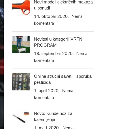
Novi modeli električnih makaza
u ponudi
14. oktobar 2020.
Nema
komentara
Noviteti u kategoriji VRTNI
PROGRAM
18. septembar 2020.
Nema
komentara
Online strucni saveti i isporuka
pesticida
1. april 2020.
Nema
komentara
Novo: Kunde nož za
kalemljenje
1. mart 2020.
Nema