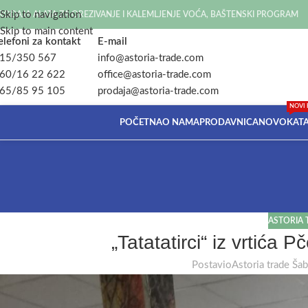
Skip to navigation
RODAJA ALATA ZA OREZIVANJE I KALEMLJENJE VOĆA, BAŠTENSKI PROGRAM
Skip to main content
elefoni za kontakt
E-mail
15/350 567
info@astoria-trade.com
60/16 22 622
office@astoria-trade.com
65/85 95 105
prodaja@astoria-trade.com
NOVI 
POČETNA
O NAMA
PRODAVNICA
NOVO
KAT
ASTORIA 
„Tatatatirci“ iz vrtića P
Postavio
Astoria trade Ša