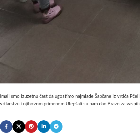
Imali smo izuzetnu čast da ugostimo najmlađe Šapčane iz vrtića Pčel
vrtlarstvu i njihovom primenom.Ulepšali su nam dan.Bravo za vaspit