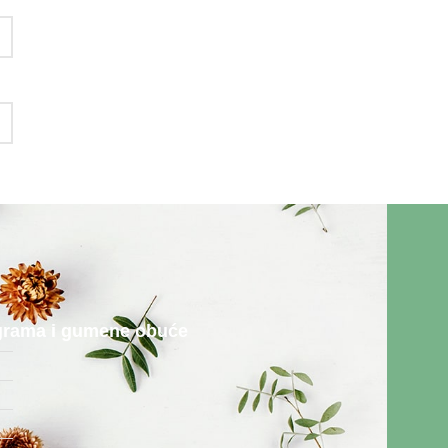
rograma i gumene obuće