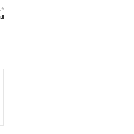
ije
di