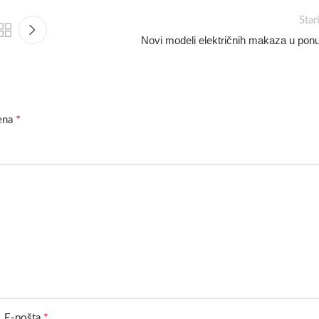
Star
Novi modeli električnih makaza u ponu
*
ena
*
E-pošta