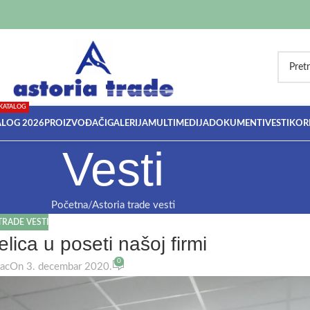
KATALOG
ALOG 2026
PROIZVOĐAČI
GALERIJA
MULTIMEDIJA
DOKUMENTI
VESTI
KORI
Vesti
Početna
Astoria trade vesti
TRADE VESTI
čelica u poseti našoj firmi
0
bac
On 3. decembar 2020.