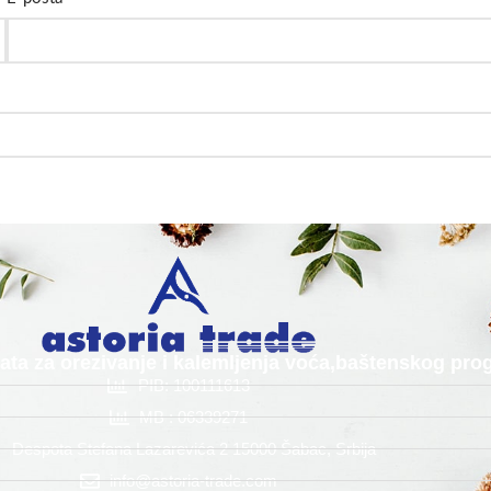
alata za orezivanje i kalemljenja voća,baštenskog p
PIB: 100111613
MB : 06339271
Despota Stefana Lazarevića 2 15000 Šabac, Srbija
info@astoria-trade.com