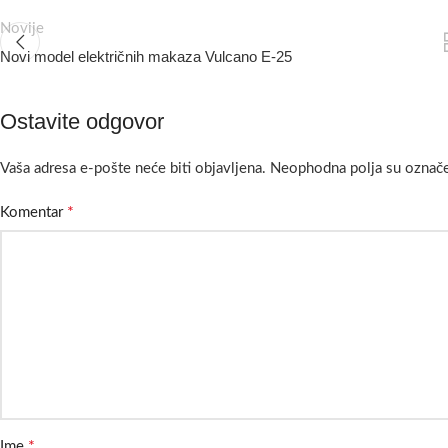
Novije
Novi model električnih makaza Vulcano E-25
Ostavite odgovor
Vaša adresa e-pošte neće biti objavljena.
Neophodna polja su označ
*
Komentar
*
Ime