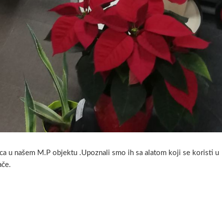
ica u našem M.P objektu .Upoznali smo ih sa alatom koji se koristi u
ače.