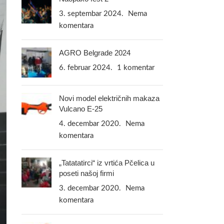
3. septembar 2024.
Nema
komentara
AGRO Belgrade 2024
6. februar 2024.
1 komentar
Novi model električnih makaza
Vulcano E-25
4. decembar 2020.
Nema
komentara
„Tatatatirci“ iz vrtića Pčelica u
poseti našoj firmi
3. decembar 2020.
Nema
komentara