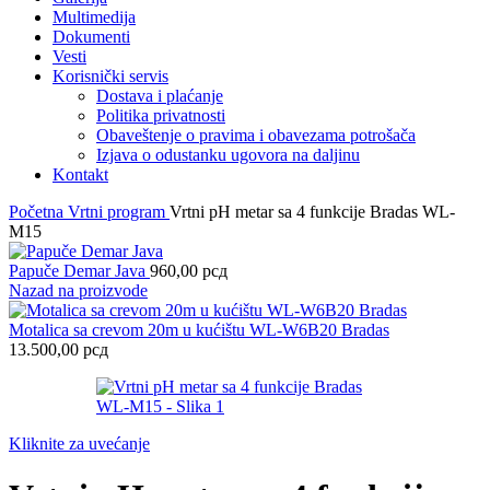
Multimedija
Dokumenti
Vesti
Korisnički servis
Dostava i plaćanje
Politika privatnosti
Obaveštenje o pravima i obavezama potrošača
Izjava o odustanku ugovora na daljinu
Kontakt
Početna
Vrtni program
Vrtni pH metar sa 4 funkcije Bradas WL-
M15
Papuče Demar Java
960,00
рсд
Nazad na proizvode
Motalica sa crevom 20m u kućištu WL-W6B20 Bradas
13.500,00
рсд
Kliknite za uvećanje