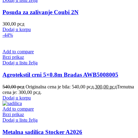
Dodaj u listu želja
Posuda za zalivanje Coubi 2N
300,00
рсд
Dodaj u korpu
-44%
Add to compare
Brzi prikaz
Dodaj u listu želja
Agrotekstil crni 5×0.8m Bradas AWB5008005
540,00
рсд
Originalna cena je bila: 540,00 рсд.
300,00
рсд
Trenutna
cena je: 300,00 рсд.
Dodaj u korpu
Add to compare
Brzi prikaz
Dodaj u listu želja
Metalna sadilica Stocker A2026