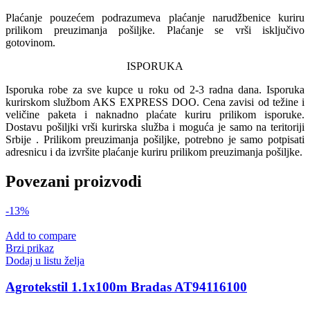
Plaćanje pouzećem podrazumeva plaćanje narudžbenice kuriru
prilikom preuzimanja pošiljke. Plaćanje se vrši isključivo
gotovinom.
ISPORUKA
Isporuka robe za sve kupce u roku od 2-3 radna dana. Isporuka
kurirskom službom AKS EXPRESS DOO. Cena zavisi od težine i
veličine paketa i naknadno plaćate kuriru prilikom isporuke.
Dostavu pošiljki vrši kurirska služba i moguća je samo na teritoriji
Srbije . Prilikom preuzimanja pošiljke, potrebno je samo potpisati
adresnicu i da izvršite plaćanje kuriru prilikom preuzimanja pošiljke.
Povezani proizvodi
-13%
Add to compare
Brzi prikaz
Dodaj u listu želja
Agrotekstil 1.1x100m Bradas AT94116100