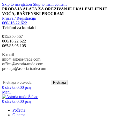
Skip to navigation
Skip to main content
PRODAJA ALATA ZA OREZIVANJE I KALEMLJENJE
VOĆA, BAŠTENSKI PROGRAM
Prijava / Registracija
060/ 16 22 622
Telefoni za kontakt
015/350 567
060/16 22 622
065/85 95 105
E-mail
info@astoria-trade.com
office@astoria-trade.com
prodaja@astoria-trade.com
Pretraga
0
stavka
0,00
рсд
Meni
0
stavka
0,00
рсд
Početna
O nama