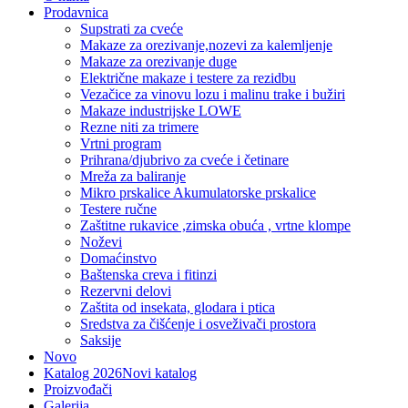
Prodavnica
Supstrati za cveće
Makaze za orezivanje,nozevi za kalemljenje
Makaze za orezivanje duge
Električne makaze i testere za rezidbu
Vezačice za vinovu lozu i malinu trake i bužiri
Makaze industrijske LOWE
Rezne niti za trimere
Vrtni program
Prihrana/djubrivo za cveće i četinare
Mreža za baliranje
Mikro prskalice Akumulatorske prskalice
Testere ručne
Zaštitne rukavice ,zimska obuća , vrtne klompe
Noževi
Domaćinstvo
Baštenska creva i fitinzi
Rezervni delovi
Zaštita od insekata, glodara i ptica
Sredstva za čišćenje i osveživači prostora
Saksije
Novo
Katalog 2026
Novi katalog
Proizvođači
Galerija