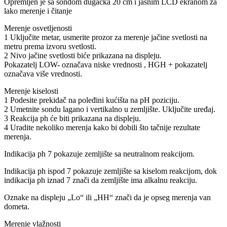
Opremljen je sa sondom dugačka 20 cm i jasnim LCD ekranom za
lako merenje i čitanje
Merenje osvetljenosti
1 Uključite metar, usmerite prozor za merenje jačine svetlosti na
metru prema izvoru svetlosti.
2 Nivo jačine svetlosti biće prikazana na displeju.
Pokazatelj LOW- označava niske vrednosti , HGH + pokazatelj
označava više vrednosti.
Merenje kiselosti
1 Podesite prekidač na poleđini kućišta na pH poziciju.
2 Umetnite sondu lagano i vertikalno u zemljište. Uključite uređaj.
3 Reakcija ph će biti prikazana na displeju.
4 Uradite nekoliko merenja kako bi dobili što tačnije rezultate
merenja.
Indikacija ph 7 pokazuje zemljište sa neutralnom reakcijom.
Indikacija ph ispod 7 pokazuje zemljište sa kiselom reakcijom, dok
indikacija ph iznad 7 znači da zemljište ima alkalnu reakciju.
Oznake na displeju „Lo“ ili „HH“ znači da je opseg merenja van
dometa.
Merenje vlažnosti