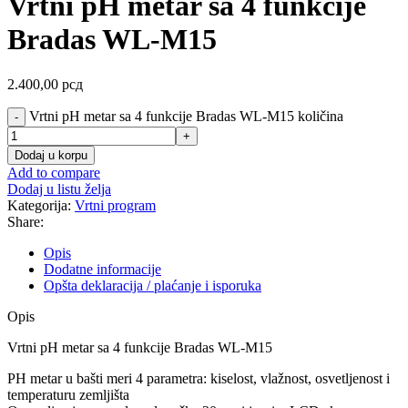
Vrtni pH metar sa 4 funkcije
Bradas WL-M15
2.400,00
рсд
Vrtni pH metar sa 4 funkcije Bradas WL-M15 količina
Dodaj u korpu
Add to compare
Dodaj u listu želja
Kategorija:
Vrtni program
Share:
Opis
Dodatne informacije
Opšta deklaracija / plaćanje i isporuka
Opis
Vrtni pH metar sa 4 funkcije Bradas WL-M15
PH metar u bašti meri 4 parametra: kiselost, vlažnost, osvetljenost i
temperaturu zemljišta