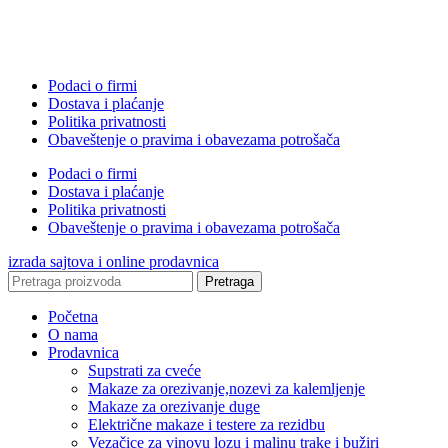
Podaci o firmi
Dostava i plaćanje
Politika privatnosti
Obaveštenje o pravima i obavezama potrošača
Podaci o firmi
Dostava i plaćanje
Politika privatnosti
Obaveštenje o pravima i obavezama potrošača
izrada sajtova i online prodavnica
Pretraga
Početna
O nama
Prodavnica
Supstrati za cveće
Makaze za orezivanje,nozevi za kalemljenje
Makaze za orezivanje duge
Električne makaze i testere za rezidbu
Vezačice za vinovu lozu i malinu trake i bužiri