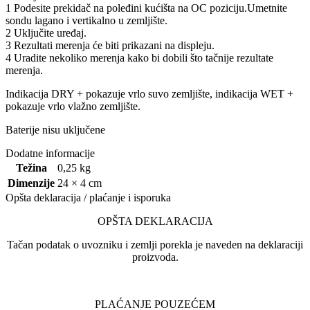
1 Podesite prekidač na poleđini kućišta na OC poziciju.Umetnite
sondu lagano i vertikalno u zemljište.
2 Uključite uređaj.
3 Rezultati merenja će biti prikazani na displeju.
4 Uradite nekoliko merenja kako bi dobili što tačnije rezultate
merenja.
Indikacija DRY + pokazuje vrlo suvo zemljište, indikacija WET +
pokazuje vrlo vlažno zemljište.
Baterije nisu uključene
Dodatne informacije
Težina
0,25 kg
Dimenzije
24 × 4 cm
Opšta deklaracija / plaćanje i isporuka
OPŠTA DEKLARACIJA
Tačan podatak o uvozniku i zemlji porekla je naveden na deklaraciji
proizvoda.
PLAĆANJE POUZEĆEM