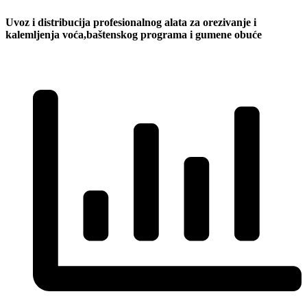
Uvoz i distribucija profesionalnog alata za orezivanje i
kalemljenja voća,baštenskog programa i gumene obuće