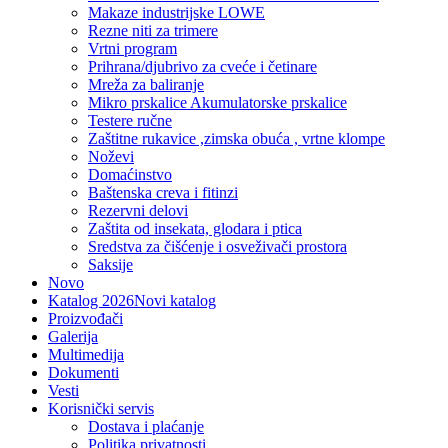
Makaze industrijske LOWE
Rezne niti za trimere
Vrtni program
Prihrana/djubrivo za cveće i četinare
Mreža za baliranje
Mikro prskalice Akumulatorske prskalice
Testere ručne
Zaštitne rukavice ,zimska obuća , vrtne klompe
Noževi
Domaćinstvo
Baštenska creva i fitinzi
Rezervni delovi
Zaštita od insekata, glodara i ptica
Sredstva za čišćenje i osveživači prostora
Saksije
Novo
Katalog 2026
Novi katalog
Proizvođači
Galerija
Multimedija
Dokumenti
Vesti
Korisnički servis
Dostava i plaćanje
Politika privatnosti