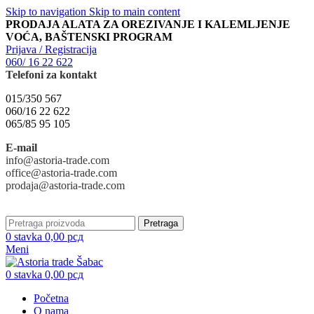
Skip to navigation
Skip to main content
PRODAJA ALATA ZA OREZIVANJE I KALEMLJENJE
VOĆA, BAŠTENSKI PROGRAM
Prijava / Registracija
060/ 16 22 622
Telefoni za kontakt
015/350 567
060/16 22 622
065/85 95 105
E-mail
info@astoria-trade.com
office@astoria-trade.com
prodaja@astoria-trade.com
Pretraga
0
stavka
0,00
рсд
Meni
0
stavka
0,00
рсд
Početna
O nama