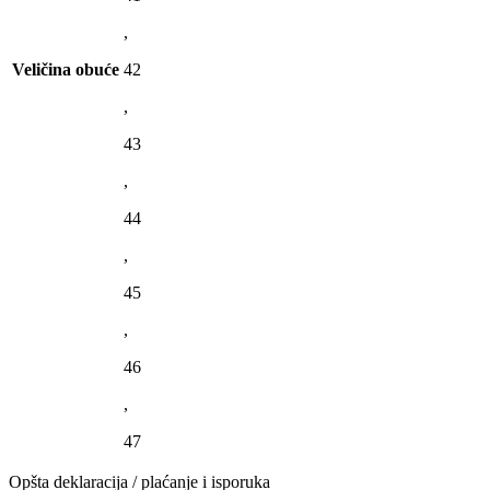
,
Veličina obuće
42
,
43
,
44
,
45
,
46
,
47
Opšta deklaracija / plaćanje i isporuka