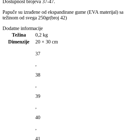
Dostupnost brojeva 37-47.
Papuče su izrađene od ekspandirane gume (EVA materijal) sa
težinom od svega 250gr(broj 42)
Dodatne informacije
Težina
0,2 kg
Dimenzije
20 × 30 cm
37
,
38
,
39
,
40
,
41