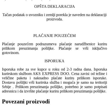
OPŠTA DEKLARACIJA
Tačan podatak o uvozniku i zemlji porekla je naveden na deklaraciji
proizvoda.
PLAĆANJE POUZEĆEM
Plaćanje pouzećem podrazumeva plaćanje narudžbenice kuriru
prilikom preuzimanja pošiljke. Plaćanje se vrši isključivo
gotovinom.
ISPORUKA
Isporuka robe za sve kupce u roku od 2-3 radna dana. Isporuka
kurirskom službom AKS EXPRESS DOO. Cena zavisi od težine i
veličine paketa i naknadno plaćate kuriru prilikom isporuke.
Dostavu pošiljki vrši kurirska služba i moguća je samo na teritoriji
Srbije . Prilikom preuzimanja pošiljke, potrebno je samo potpisati
adresnicu i da izvršite plaćanje kuriru prilikom preuzimanja pošiljke.
Povezani proizvodi