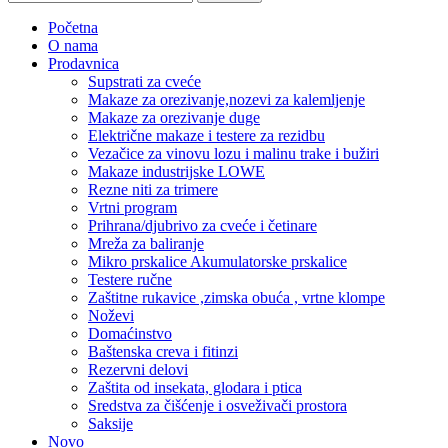
Početna
O nama
Prodavnica
Supstrati za cveće
Makaze za orezivanje,nozevi za kalemljenje
Makaze za orezivanje duge
Električne makaze i testere za rezidbu
Vezačice za vinovu lozu i malinu trake i bužiri
Makaze industrijske LOWE
Rezne niti za trimere
Vrtni program
Prihrana/djubrivo za cveće i četinare
Mreža za baliranje
Mikro prskalice Akumulatorske prskalice
Testere ručne
Zaštitne rukavice ,zimska obuća , vrtne klompe
Noževi
Domaćinstvo
Baštenska creva i fitinzi
Rezervni delovi
Zaštita od insekata, glodara i ptica
Sredstva za čišćenje i osveživači prostora
Saksije
Novo