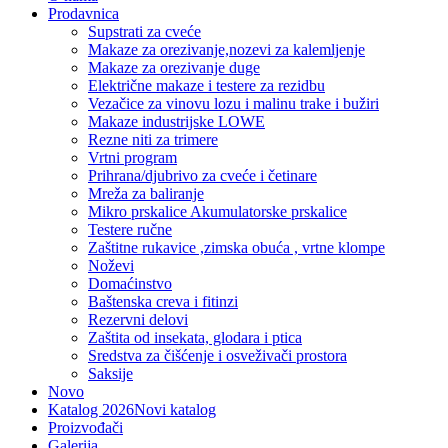
Prodavnica
Supstrati za cveće
Makaze za orezivanje,nozevi za kalemljenje
Makaze za orezivanje duge
Električne makaze i testere za rezidbu
Vezačice za vinovu lozu i malinu trake i bužiri
Makaze industrijske LOWE
Rezne niti za trimere
Vrtni program
Prihrana/djubrivo za cveće i četinare
Mreža za baliranje
Mikro prskalice Akumulatorske prskalice
Testere ručne
Zaštitne rukavice ,zimska obuća , vrtne klompe
Noževi
Domaćinstvo
Baštenska creva i fitinzi
Rezervni delovi
Zaštita od insekata, glodara i ptica
Sredstva za čišćenje i osveživači prostora
Saksije
Novo
Katalog 2026
Novi katalog
Proizvođači
Galerija