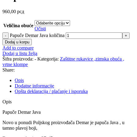
960,00
рсд
Veličina obuće
Očisti
Papuče Demar Java količina
Dodaj u korpu
Add to compare
Dodaj u listu želja
Šifra proizvoda:
-
Kategorija:
Zaštitne rukavice ,zimska obuća ,
vrtne klompe
Share:
Opis
Dodatne informacije
Opšta deklaracija / plaćanje i isporuka
Opis
Papuče Demar Java
Novo u ponudi Poljskog proizvođača Demar je papuča Java , u
tamno plavoj boji,