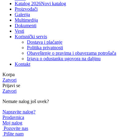
Katalog 2026
Novi katalog
Proizvođači
Galerija
Multimedija
Dokumenti
Vesti
Korisnički servis
Dostava i plaćanje
Politika privatnosti
Obaveštenje o pravima i obavezama potrošača
Izjava o odustanku ugovora na daljinu
Kontakt
Korpa
Zatvori
Prijavi se
Zatvori
Nemate nalog još uvek?
Napravite nalog?
Prodavnica
Moj nalog
Pozovite nas
Pišite nam