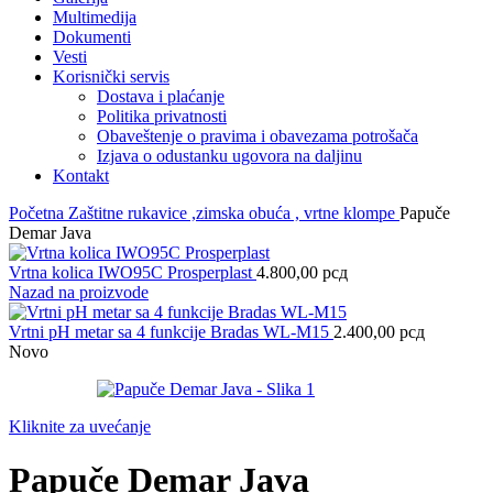
Multimedija
Dokumenti
Vesti
Korisnički servis
Dostava i plaćanje
Politika privatnosti
Obaveštenje o pravima i obavezama potrošača
Izjava o odustanku ugovora na daljinu
Kontakt
Početna
Zaštitne rukavice ,zimska obuća , vrtne klompe
Papuče
Demar Java
Vrtna kolica IWO95C Prosperplast
4.800,00
рсд
Nazad na proizvode
Vrtni pH metar sa 4 funkcije Bradas WL-M15
2.400,00
рсд
Novo
Kliknite za uvećanje
Papuče Demar Java