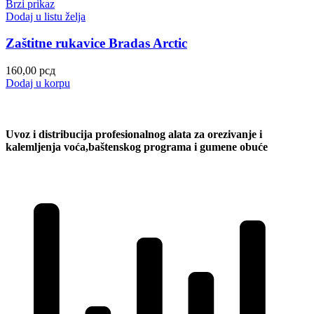
Brzi prikaz
Dodaj u listu želja
Zaštitne rukavice Bradas Arctic
160,00
рсд
Dodaj u korpu
Uvoz i distribucija profesionalnog alata za orezivanje i
kalemljenja voća,baštenskog programa i gumene obuće