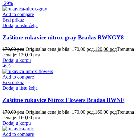
-29%
Add to compare
Brzi prikaz
Dodaj u listu želja
Zaštitne rukavice nitrox gray Bradas RWNGY8
170,00
рсд
Originalna cena je bila: 170,00 рсд.
120,00
рсд
Trenutna
cena je: 120,00 рсд.
Dodaj u korpu
-6%
Add to compare
Brzi prikaz
Dodaj u listu želja
Zaštitne rukavice Nitrox Flowers Bradas RWNF
170,00
рсд
Originalna cena je bila: 170,00 рсд.
160,00
рсд
Trenutna
cena je: 160,00 рсд.
Dodaj u korpu
Add to compare