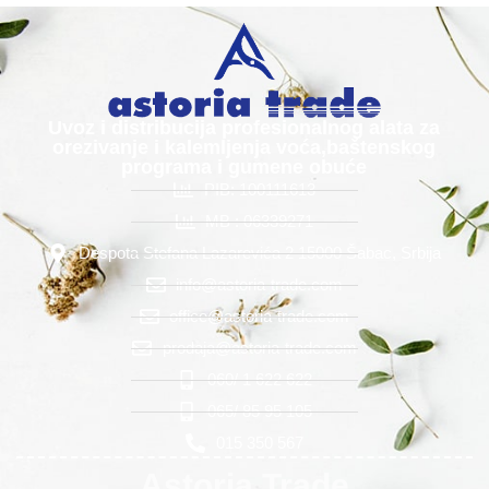
Uvoz i distribucija profesionalnog alata za
orezivanje i kalemljenja voća,baštenskog
programa i gumene obuće
PIB: 100111613
MB : 06339271
Despota Stefana Lazarevića 2 15000 Šabac, Srbija
info@astoria-trade.com
office@astoria-trade.com
prodaja@astoria-trade.com
060/ 1 622 622
065/ 85 95 105
015 350 567
Astoria Trade