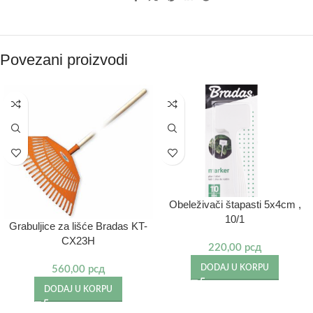
Povezani proizvodi
Obeleživači štapasti 5x4cm ,
10/1
Grabuljice za lišće Bradas KT-
CX23H
220,00
рсд
DODAJ U KORPU
560,00
рсд
DODAJ U KORPU