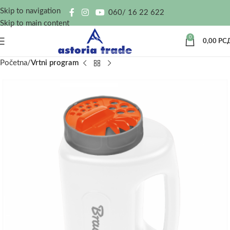
Skip to navigation
060/ 16 22 622
Skip to main content
0
0,00
РС
Početna
Vrtni program