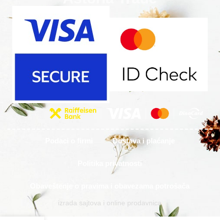
Podaci o firmi
Dostava i plaćanje
Politika privatnosti
Obaveštenje o pravima i obavezama potrošača
izrada sajtova i online prodavnica