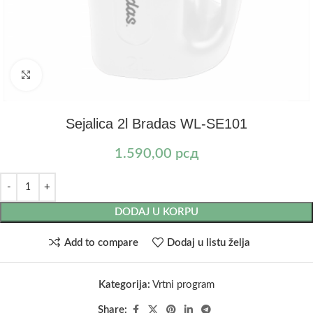
Kliknite za uvećanje
Sejalica 2l Bradas WL-SE101
1.590,00
рсд
DODAJ U KORPU
Add to compare
Dodaj u listu želja
Kategorija:
Vrtni program
Share: