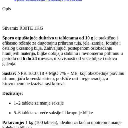
Opis
Silvamix R30TE 1KG
Sporo otpuštajuće đubrivo u tabletama od 10 g
je praktično i
efikasno rešenje za dugotrajnu prihranu tuja, jela, zamija, fotinija i
ostalog ukrasnog bilja. Zahvaljujući postepenom oslobađanju
hranljivih materija, biljke dobijaju stabilnu i ravnomernu prihranu u
periodu od
6 do 24 meseca
, u zavisnosti od vrste biljke i uslova
gajenja.
Sastav:
NPK 10:07:18 + MgO 7% + ME, koji obezbeđuje pravilnu
ishranu, jača korenski sistem, podstiče rast i regeneraciju, a
istovremeno ne izaziva rast korova.
Doziranje:
1–2 tablete za manje saksije
5–6 tableta za veće saksije ili krupnije biljke
Pakovanje:
1 kg (100 tableta), idealno za kućnu upotrebu i manje
kolekcije biljaka.