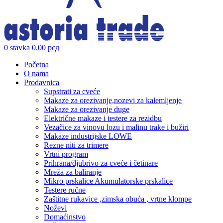
0
stavka
0,00
рсд
Početna
O nama
Prodavnica
Supstrati za cveće
Makaze za orezivanje,nozevi za kalemljenje
Makaze za orezivanje duge
Električne makaze i testere za rezidbu
Vezačice za vinovu lozu i malinu trake i bužiri
Makaze industrijske LOWE
Rezne niti za trimere
Vrtni program
Prihrana/djubrivo za cveće i četinare
Mreža za baliranje
Mikro prskalice Akumulatorske prskalice
Testere ručne
Zaštitne rukavice ,zimska obuća , vrtne klompe
Noževi
Domaćinstvo