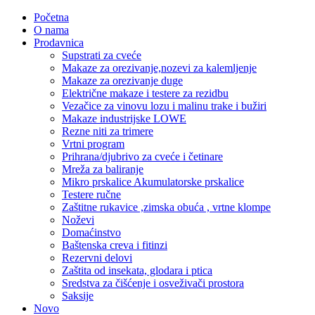
Početna
O nama
Prodavnica
Supstrati za cveće
Makaze za orezivanje,nozevi za kalemljenje
Makaze za orezivanje duge
Električne makaze i testere za rezidbu
Vezačice za vinovu lozu i malinu trake i bužiri
Makaze industrijske LOWE
Rezne niti za trimere
Vrtni program
Prihrana/djubrivo za cveće i četinare
Mreža za baliranje
Mikro prskalice Akumulatorske prskalice
Testere ručne
Zaštitne rukavice ,zimska obuća , vrtne klompe
Noževi
Domaćinstvo
Baštenska creva i fitinzi
Rezervni delovi
Zaštita od insekata, glodara i ptica
Sredstva za čišćenje i osveživači prostora
Saksije
Novo