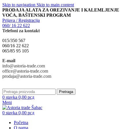
Skip to navigation
Skip to main content
PRODAJA ALATA ZA OREZIVANJE I KALEMLJENJE
VOĆA, BAŠTENSKI PROGRAM
Prijava / Registracija
060/ 16 22 622
Telefoni za kontakt
015/350 567
060/16 22 622
065/85 95 105
E-mail
info@astoria-trade.com
office@astoria-trade.com
prodaja@astoria-trade.com
Pretraga
0
stavka
0,00
рсд
Meni
0
stavka
0,00
рсд
Početna
O nama