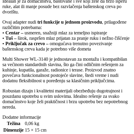
Idealan je za domaćinstva, baštovane i sve koji žele da brzo isperu
ruke, alat ili manje posude bez razvlačenja baštenskog creva po
dvorištu.
Ovaj adapter nudi
tri funkcije u jednom proizvodu
, prilagođene
različitim potrebama:
•
Centar –
usmeren, snažniji mlaz za temeljno ispiranje
•
Tuš –
širok, raspršen mlaz prijatan za pranje ruku i nežno čišćenje
•
Priključak za crevo –
omogućava trenutno povezivanje
baštenskog creva kada je potrebno više dometa
Multi Shower WL-3140 je jednostavan za montažu i kompatibilan
sa većinom standardnih slavina, što ga čini odličnim rešenjem za
kuhinje, kupatila, garaže, radionice i terase. Proizvod znatno
povećava funkcionalnost postojeće slavine, štedi vreme i nudi
dodatnu fleksibilnost u poređenju sa klasičnim priključcima.
Robustan dizajn i kvalitetni materijali obezbeđuju dugotrajnost i
pouzdanu upotrebu u svim uslovima. Idealno rešenje za svako
domaćinstvo koje želi praktičnost i brzu upotrebu bez nepotrebnog
nereda.
Dodatne informacije
Težina
0,06 kg
Dimenzije
15 × 15 cm