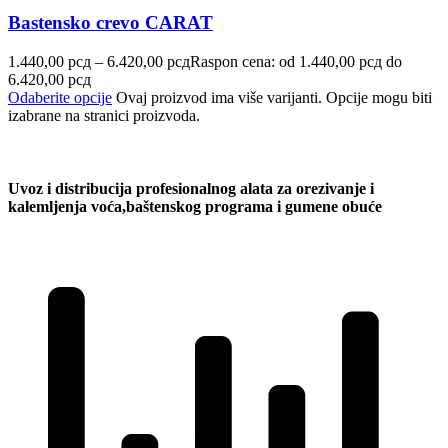
Bastensko crevo CARAT
1.440,00
рсд
–
6.420,00
рсд
Raspon cena: od 1.440,00 рсд do
6.420,00 рсд
Odaberite opcije
Ovaj proizvod ima više varijanti. Opcije mogu biti
izabrane na stranici proizvoda.
Uvoz i distribucija profesionalnog alata za orezivanje i
kalemljenja voća,baštenskog programa i gumene obuće