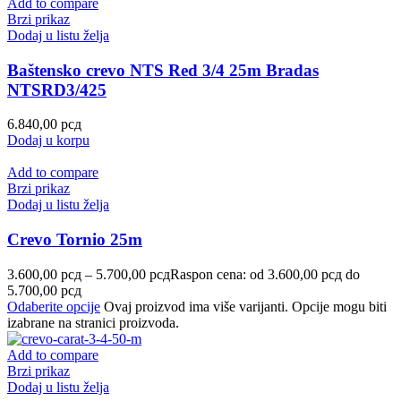
Add to compare
Brzi prikaz
Dodaj u listu želja
Baštensko crevo NTS Red 3/4 25m Bradas
NTSRD3/425
6.840,00
рсд
Dodaj u korpu
Add to compare
Brzi prikaz
Dodaj u listu želja
Crevo Tornio 25m
3.600,00
рсд
–
5.700,00
рсд
Raspon cena: od 3.600,00 рсд do
5.700,00 рсд
Odaberite opcije
Ovaj proizvod ima više varijanti. Opcije mogu biti
izabrane na stranici proizvoda.
Add to compare
Brzi prikaz
Dodaj u listu želja