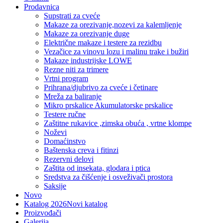
Prodavnica
Supstrati za cveće
Makaze za orezivanje,nozevi za kalemljenje
Makaze za orezivanje duge
Električne makaze i testere za rezidbu
Vezačice za vinovu lozu i malinu trake i bužiri
Makaze industrijske LOWE
Rezne niti za trimere
Vrtni program
Prihrana/djubrivo za cveće i četinare
Mreža za baliranje
Mikro prskalice Akumulatorske prskalice
Testere ručne
Zaštitne rukavice ,zimska obuća , vrtne klompe
Noževi
Domaćinstvo
Baštenska creva i fitinzi
Rezervni delovi
Zaštita od insekata, glodara i ptica
Sredstva za čišćenje i osveživači prostora
Saksije
Novo
Katalog 2026
Novi katalog
Proizvođači
Galerija