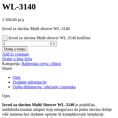
WL-3140
1.560,00
рсд
Izvod za slavinu Multi shower WL-3140
Izvod za slavinu Multi shower WL-3140 količina
Dodaj u korpu
Add to compare
Dodaj u listu želja
Kategorija:
Baštenska creva i fitinzi
Share:
Opis
Dodatne informacije
Opšta deklaracija / plaćanje i isporuka
Opis
Izvod za slavinu Multi Shower WL-3140
je praktičan,
multifunkcionalan adapter koji omogućava da jedna slavina dobije
više namena bez dodatne opreme ili komplikovane instalacije.