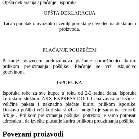
Opšta deklaracija / plaćanje i isporuka
OPŠTA DEKLARACIJA
Tačan podatak o uvozniku i zemlji porekla je naveden na deklaraciji
proizvoda.
PLAĆANJE POUZEĆEM
Plaćanje pouzećem podrazumeva plaćanje narudžbenice kuriru
prilikom preuzimanja pošiljke. Plaćanje se vrši isključivo
gotovinom.
ISPORUKA
Isporuka robe za sve kupce u roku od 2-3 radna dana. Isporuka
kurirskom službom AKS EXPRESS DOO. Cena zavisi od težine i
veličine paketa i naknadno plaćate kuriru prilikom isporuke.
Dostavu pošiljki vrši kurirska služba i moguća je samo na teritoriji
Srbije . Prilikom preuzimanja pošiljke, potrebno je samo potpisati
adresnicu i da izvršite plaćanje kuriru prilikom preuzimanja pošiljke.
Povezani proizvodi