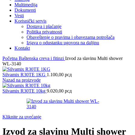
Multimedija
Dokumenti
Vesti
Korisnički servis
Dostava i plaćanje
Politika privatnosti
Obaveštenje o pravima i obavezama potrošača
Izjava o odustanku ugovora na daljinu
Kontakt
Početna
Baštenska creva i fitinzi
Izvod za slavinu Multi shower
WL-3140
Silvamix R30TE 1KG
1.100,00
рсд
Nazad na proizvode
Silvamix R30TE 10kg
9.020,00
рсд
Kliknite za uvećanje
Izvod za slavinu Multi shower