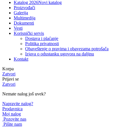
Katalog 2026
Novi katalog
Proizvođači
Galerija
Multimedija
Dokumenti
Vesti
Korisnički servis
Dostava i plaćanje
Politika privatnosti
Obaveštenje o pravima i obavezama potrošača
Izjava o odustanku ugovora na daljinu
Kontakt
Korpa
Zatvori
Prijavi se
Zatvori
Nemate nalog još uvek?
Napravite nalog?
Prodavnica
Moj nalog
Pozovite nas
Pišite nam