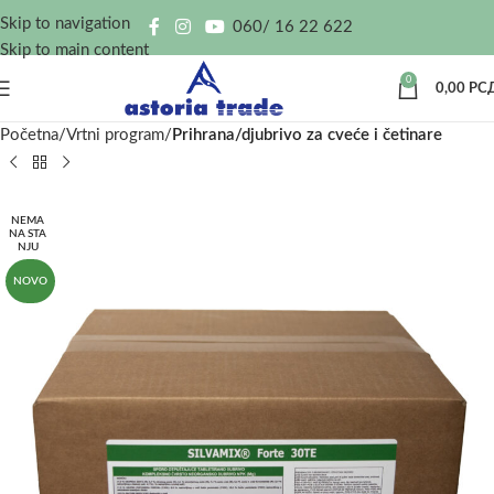
Skip to navigation
060/ 16 22 622
Skip to main content
0
0,00
РС
Početna
Vrtni program
Prihrana/djubrivo za cveće i četinare
NEMA
NA STA
NJU
NOVO