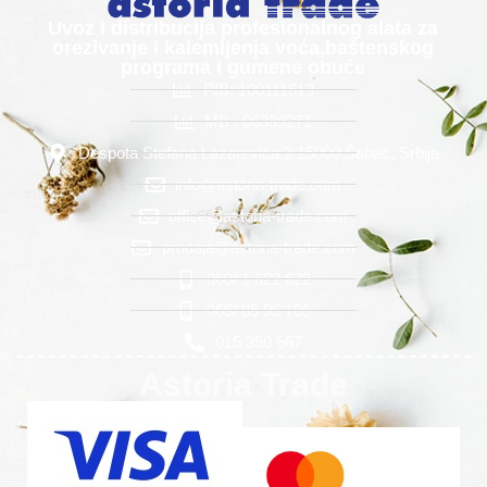
Uvoz i distribucija profesionalnog alata za
orezivanje i kalemljenja voća,baštenskog
programa i gumene obuće
PIB: 100111613
MB : 06339271
Despota Stefana Lazarevića 2 15000 Šabac, Srbija
info@astoria-trade.com
office@astoria-trade.com
prodaja@astoria-trade.com
060/ 1 622 622
065/ 85 95 105
015 350 567
Astoria Trade