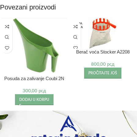
Povezani proizvodi
NEMA
NA STA
NJU
Berač voća Stocker A2208
800,00
рсд
PROČITAJTE JOŠ
Posuda za zalivanje Coubi 2N
300,00
рсд
DODAJ U KORPU