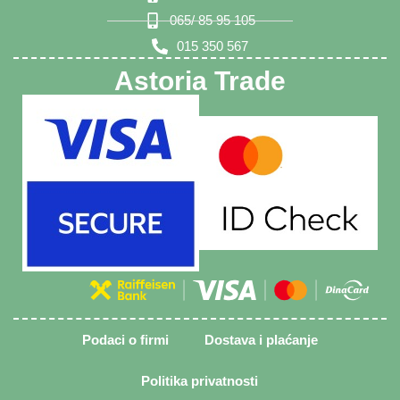
065/ 85 95 105
015 350 567
Astoria Trade
Podaci o firmi
Dostava i plaćanje
Politika privatnosti