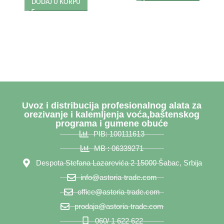
DODAJ U KORPU
Uvoz i distribucija profesionalnog alata za
orezivanje i kalemljenja voća,baštenskog
programa i gumene obuće
PIB: 100111613
MB : 06339271
Despota Stefana Lazarevića 2 15000 Šabac, Srbija
info@astoria-trade.com
office@astoria-trade.com
prodaja@astoria-trade.com
060/ 1 622 622