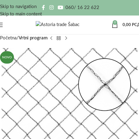
Skip to navigation
060/ 16 22 622
Skip to main content
0
0,00
РС
Početna
Vrtni program
NOVO