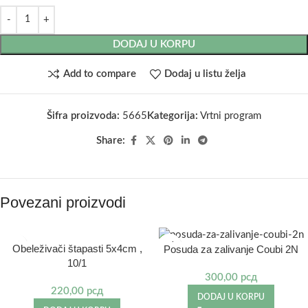
DODAJ U KORPU
Add to compare
Dodaj u listu želja
Šifra proizvoda:
5665
Kategorija:
Vrtni program
Share:
Povezani proizvodi
Obeleživači štapasti 5x4cm ,
Posuda za zalivanje Coubi 2N
10/1
300,00
рсд
220,00
рсд
DODAJ U KORPU