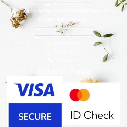
MB : 06339271
Despota Stefana Lazarevića 2 15000 Šabac, Srbija
info@astoria-trade.com
office@astoria-trade.com
prodaja@astoria-trade.com
060/ 1 622 622
065/ 85 95 105
015 350 567
Astoria Trade