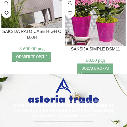
SAKSIJA RATO CASE HIGH C
600H
SAKSIJA SIMPLE DSM11
3.600,00
рсд
ODABERITE OPCIJE
60,00
рсд
DODAJ U KORPU
Uvoz i distribucija profesionalnog alata za
orezivanje i kalemljenja voća,baštenskog
programa i gumene obuće
PIB: 100111613