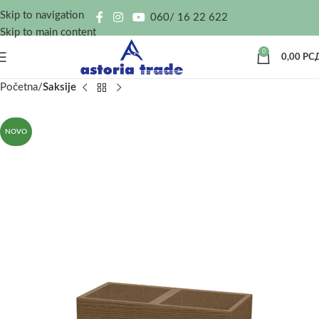
Skip to navigation
060/ 16 22 622
Skip to main content
0
0,00
РС
Početna
Saksije
NOVO