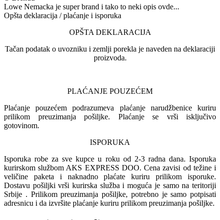
Lowe Nemacka je super brand i tako to neki opis ovde...
Opšta deklaracija / plaćanje i isporuka
OPŠTA DEKLARACIJA
Tačan podatak o uvozniku i zemlji porekla je naveden na deklaraciji
proizvoda.
PLAĆANJE POUZEĆEM
Plaćanje pouzećem podrazumeva plaćanje narudžbenice kuriru
prilikom preuzimanja pošiljke. Plaćanje se vrši isključivo
gotovinom.
ISPORUKA
Isporuka robe za sve kupce u roku od 2-3 radna dana. Isporuka
kurirskom službom AKS EXPRESS DOO. Cena zavisi od težine i
veličine paketa i naknadno plaćate kuriru prilikom isporuke.
Dostavu pošiljki vrši kurirska služba i moguća je samo na teritoriji
Srbije . Prilikom preuzimanja pošiljke, potrebno je samo potpisati
adresnicu i da izvršite plaćanje kuriru prilikom preuzimanja pošiljke.