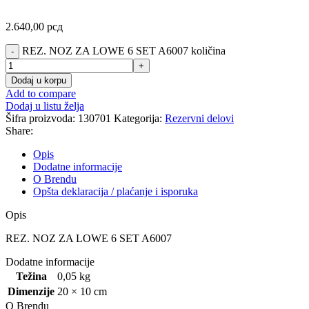
2.640,00
рсд
REZ. NOZ ZA LOWE 6 SET A6007 količina
Dodaj u korpu
Add to compare
Dodaj u listu želja
Šifra proizvoda:
130701
Kategorija:
Rezervni delovi
Share:
Opis
Dodatne informacije
O Brendu
Opšta deklaracija / plaćanje i isporuka
Opis
REZ. NOZ ZA LOWE 6 SET A6007
Dodatne informacije
Težina
0,05 kg
Dimenzije
20 × 10 cm
O Brendu