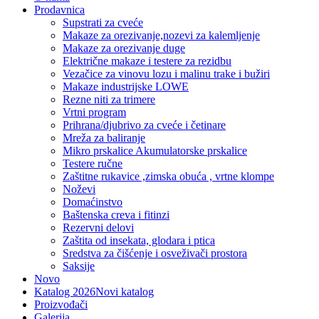
Prodavnica
Supstrati za cveće
Makaze za orezivanje,nozevi za kalemljenje
Makaze za orezivanje duge
Električne makaze i testere za rezidbu
Vezačice za vinovu lozu i malinu trake i bužiri
Makaze industrijske LOWE
Rezne niti za trimere
Vrtni program
Prihrana/djubrivo za cveće i četinare
Mreža za baliranje
Mikro prskalice Akumulatorske prskalice
Testere ručne
Zaštitne rukavice ,zimska obuća , vrtne klompe
Noževi
Domaćinstvo
Baštenska creva i fitinzi
Rezervni delovi
Zaštita od insekata, glodara i ptica
Sredstva za čišćenje i osveživači prostora
Saksije
Novo
Katalog 2026
Novi katalog
Proizvođači
Galerija