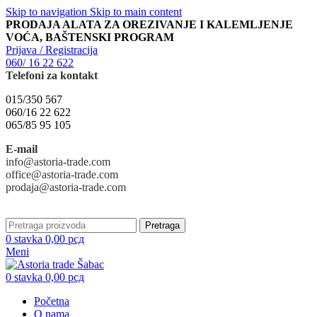
Skip to navigation
Skip to main content
PRODAJA ALATA ZA OREZIVANJE I KALEMLJENJE
VOĆA, BAŠTENSKI PROGRAM
Prijava / Registracija
060/ 16 22 622
Telefoni za kontakt
015/350 567
060/16 22 622
065/85 95 105
E-mail
info@astoria-trade.com
office@astoria-trade.com
prodaja@astoria-trade.com
Pretraga
0
stavka
0,00
рсд
Meni
0
stavka
0,00
рсд
Početna
O nama