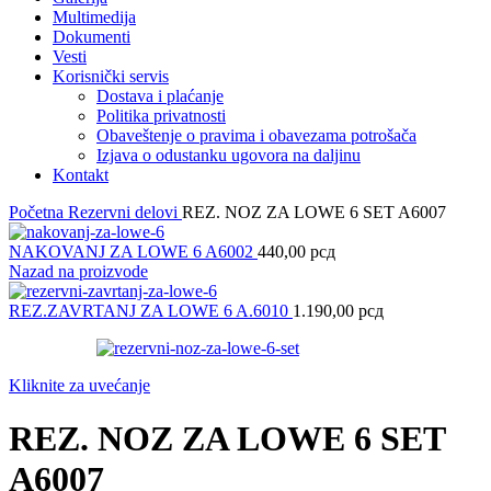
Multimedija
Dokumenti
Vesti
Korisnički servis
Dostava i plaćanje
Politika privatnosti
Obaveštenje o pravima i obavezama potrošača
Izjava o odustanku ugovora na daljinu
Kontakt
Početna
Rezervni delovi
REZ. NOZ ZA LOWE 6 SET A6007
NAKOVANJ ZA LOWE 6 A6002
440,00
рсд
Nazad na proizvode
REZ.ZAVRTANJ ZA LOWE 6 A.6010
1.190,00
рсд
Kliknite za uvećanje
REZ. NOZ ZA LOWE 6 SET
A6007