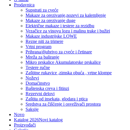
Prodavnica
Supstrati za cveće
Makaze za orezivanje,nozevi za kalemljenje
Makaze za orezivanje duge
Električne makaze i testere za rezidbu
Vezačice za vinovu lozu i malinu trake i bužiri
Makaze industrijske LOWE
Rezne niti za trimere
Vrtni program
Prihrana/djubrivo za cveće i četinare
Mreža za baliranje
Mikro prskalice Akumulatorske prskalice
Testere ručne
Zaštitne rukavice ,zimska obuća , vrtne klompe
Noževi
Domaćinstvo
Baštenska creva i fitinzi
Rezervni delovi
Zaštita od insekata, glodara i ptica
Sredstva za čišćenje i osveživači prostora
Saksije
Novo
Katalog 2026
Novi katalog
Proizvođači