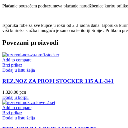
Plaćanje pouzećem podrazumeva plaćanje narudžbenice kuriru prilikom
Isporuka robe za sve kupce u roku od 2-3 radna dana. Isporuka kur
vrši kurirska služba i moguća je samo na teritoriji Srbije . Prilikom pr
Povezani proizvodi
Add to compare
Brzi prikaz
Dodaj u listu želja
REZ.NOZ ZA PROFI STOCKER 335 A.L-341
1.320,00
рсд
Dodaj u korpu
Add to compare
Brzi prikaz
Dodaj u listu želja