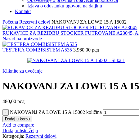
Obaveštenje o pravima i obavezama potrošača
Izjava o odustanku ugovora na daljinu
Kontakt
Početna
Rezervni delovi
NAKOVANJ ZA LOWE 15 A 15002
RUKAVICE ZA REZIDBU STOCKER FUTROVANE A23045, A2
Nazad na proizvode
TESTERA COMBISISTEM A535
3.960,00
рсд
Kliknite za uvećanje
NAKOVANJ ZA LOWE 15 A 15
480,00
рсд
NAKOVANJ ZA LOWE 15 A 15002 količina
Dodaj u korpu
Add to compare
Dodaj u listu želja
Kategorija:
Rezervni delovi