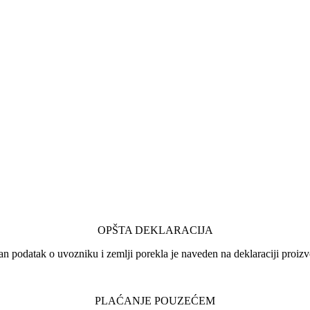
OPŠTA DEKLARACIJA
an podatak o uvozniku i zemlji porekla je naveden na deklaraciji proizv
PLAĆANJE POUZEĆEM