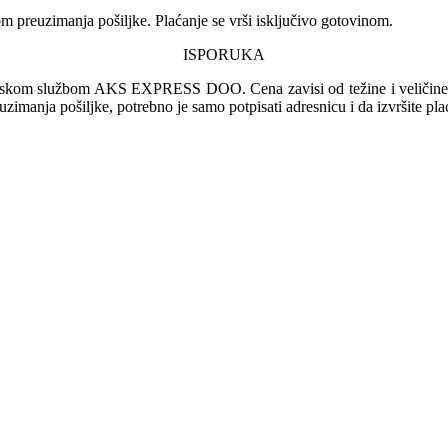
 preuzimanja pošiljke. Plaćanje se vrši isključivo gotovinom.
ISPORUKA
irskom službom AKS EXPRESS DOO. Cena zavisi od težine i veličine pa
euzimanja pošiljke, potrebno je samo potpisati adresnicu i da izvršite pl