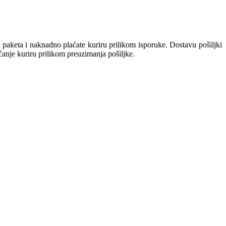
keta i naknadno plaćate kuriru prilikom isporuke. Dostavu pošiljki
aćanje kuriru prilikom preuzimanja pošiljke.