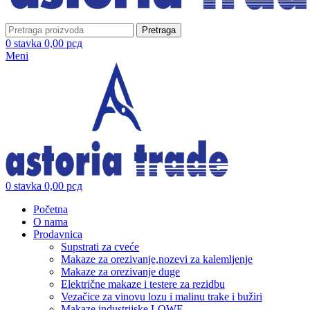
Pretraga
0
stavka
0,00
рсд
Meni
0
stavka
0,00
рсд
Početna
O nama
Prodavnica
Supstrati za cveće
Makaze za orezivanje,nozevi za kalemljenje
Makaze za orezivanje duge
Električne makaze i testere za rezidbu
Vezačice za vinovu lozu i malinu trake i bužiri
Makaze industrijske LOWE