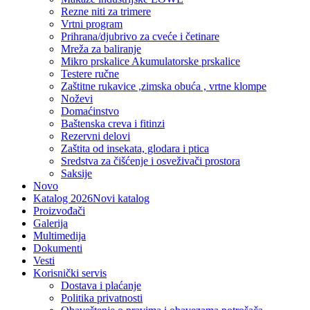
Rezne niti za trimere
Vrtni program
Prihrana/djubrivo za cveće i četinare
Mreža za baliranje
Mikro prskalice Akumulatorske prskalice
Testere ručne
Zaštitne rukavice ,zimska obuća , vrtne klompe
Noževi
Domaćinstvo
Baštenska creva i fitinzi
Rezervni delovi
Zaštita od insekata, glodara i ptica
Sredstva za čišćenje i osveživači prostora
Saksije
Novo
Katalog 2026
Novi katalog
Proizvođači
Galerija
Multimedija
Dokumenti
Vesti
Korisnički servis
Dostava i plaćanje
Politika privatnosti