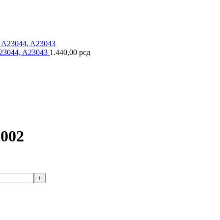
3044, A23043
1.440,00
рсд
002