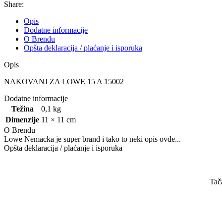
Share:
Opis
Dodatne informacije
O Brendu
Opšta deklaracija / plaćanje i isporuka
Opis
NAKOVANJ ZA LOWE 15 A 15002
Dodatne informacije
Težina
0,1 kg
Dimenzije
11 × 11 cm
O Brendu
Lowe Nemacka je super brand i tako to neki opis ovde...
Opšta deklaracija / plaćanje i isporuka
Tač