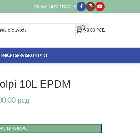
PRIJAVA / REGISTRACIJA
0
0,00
РСД
SNIČKI SERVIS
KONTAKT
Volpi 10L EPDM
00,00
рсд
AJ U KORPU