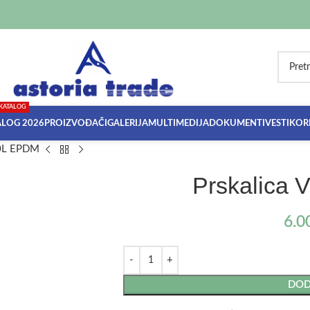
KATALOG
ALOG 2026
PROIZVOĐAČI
GALERIJA
MULTIMEDIJA
DOKUMENTI
VESTI
KORI
10L EPDM
Prskalica 
6.0
DOD