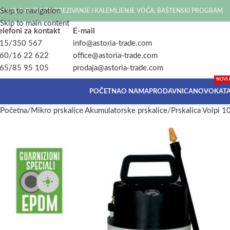
Skip to navigation
RODAJA ALATA ZA OREZIVANJE I KALEMLJENJE VOĆA, BAŠTENSKI PROGRAM
Skip to main content
elefoni za kontakt
E-mail
15/350 567
info@astoria-trade.com
60/16 22 622
office@astoria-trade.com
65/85 95 105
prodaja@astoria-trade.com
NOVI 
POČETNA
O NAMA
PRODAVNICA
NOVO
KAT
Početna
Mikro prskalice Akumulatorske prskalice
Prskalica Volpi 