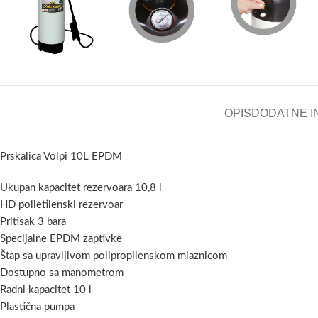
OPIS
DODATNE I
Prskalica Volpi 10L EPDM
Ukupan kapacitet rezervoara 10,8 l
HD polietilenski rezervoar
Pritisak 3 bara
Specijalne EPDM zaptivke
Štap sa upravljivom polipropilenskom mlaznicom
Dostupno sa manometrom
Radni kapacitet 10 l
Plastična pumpa