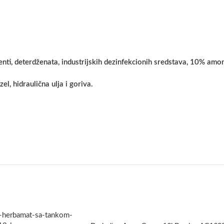
nti, deterdženata, industrijskih dezinfekcionih sredstava, 10% amo
el, hidraulična ulja i goriva.