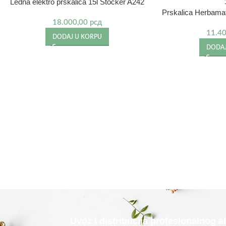
Leđna elektro prskalica 15l Stocker A242
Prskalica Herbamat
18.000,00
рсд
11.4
DODAJ U KORPU
DODAJ
Uvoz i distribucija profesionalnog 