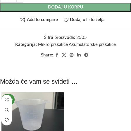
DODAJ U KORPU
Add to compare
Dodaj u listu želja
Šifra proizvoda:
2505
Kategorija:
Mikro prskalice Akumulatorske prskalice
Share:
Možda će vam se svideti …
NOVO