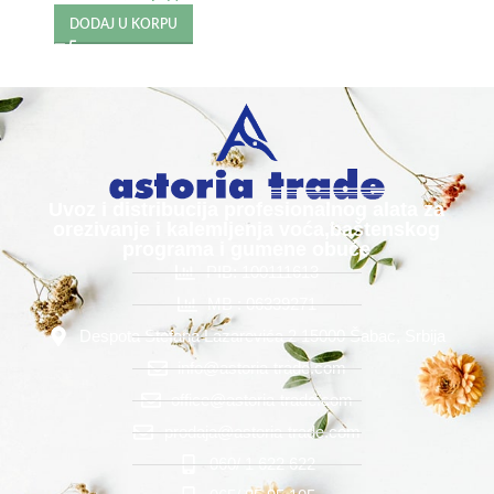
DODAJ U KORPU
Uvoz i distribucija profesionalnog alata za
orezivanje i kalemljenja voća,baštenskog
programa i gumene obuće
PIB: 100111613
MB : 06339271
Despota Stefana Lazarevića 2 15000 Šabac, Srbija
info@astoria-trade.com
office@astoria-trade.com
prodaja@astoria-trade.com
060/ 1 622 622