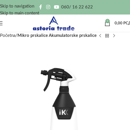
Skip to navigation
060/ 16 22 622
Skip to main content
0
0,00
РС
Početna
Mikro prskalice Akumulatorske prskalice