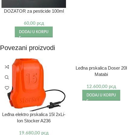
DOZATOR za pesticide 100ml
60,00
рсд
DODAJ U KORPU
Povezani proizvodi
Leđna prskalica Doser 20l
Matabi
12.600,00
рсд
DODAJ U KORPU
Leđna elektro prskalica 15l 2xLi-
Ion Stocker A236
19.680,00
рсд