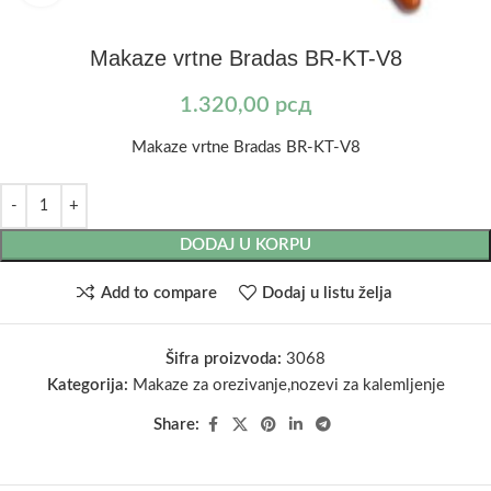
Makaze vrtne Bradas BR-KT-V8
1.320,00
рсд
Makaze vrtne Bradas BR-KT-V8
DODAJ U KORPU
Add to compare
Dodaj u listu želja
Šifra proizvoda:
3068
Kategorija:
Makaze za orezivanje,nozevi za kalemljenje
Share: