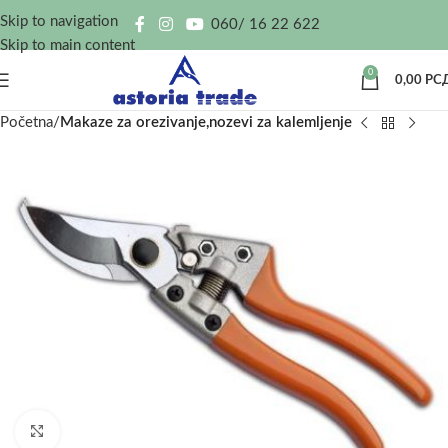
Skip to navigation
060/ 16 22 622
Skip to main content
0
0,00
РС
Početna
Makaze za orezivanje,nozevi za kalemljenje
Kliknite za uvećanje