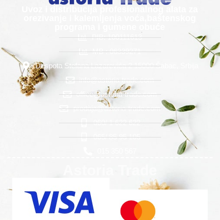
Uvoz i distribucija profesionalnog alata za
orezivanje i kalemljenja voća,baštenskog
programa i gumene obuće
PIB: 100111613
MB : 06339271
Despota Stefana Lazarevića 2 15000 Šabac, Srbija
info@astoria-trade.com
office@astoria-trade.com
prodaja@astoria-trade.com
060/ 1 622 622
065/ 85 95 105
015 350 567
Astoria Trade