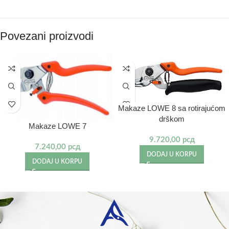
Povezani proizvodi
Makaze LOWE 8 sa rotirajućom
drškom
Makaze LOWE 7
9.720,00
рсд
7.240,00
рсд
DODAJ U KORPU
DODAJ U KORPU