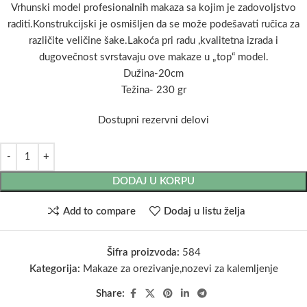
Vrhunski model profesionalnih makaza sa kojim je zadovoljstvo
raditi.Konstrukcijski je osmišljen da se može podešavati ručica za
različite veličine šake.Lakoća pri radu ,kvalitetna izrada i
dugovečnost svrstavaju ove makaze u „top“ model.
Dužina-20cm
Težina- 230 gr
Dostupni rezervni delovi
DODAJ U KORPU
Add to compare
Dodaj u listu želja
Šifra proizvoda:
584
Kategorija:
Makaze za orezivanje,nozevi za kalemljenje
Share: