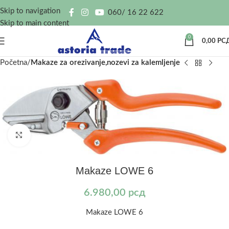
Skip to navigation
060/ 16 22 622
Skip to main content
0
0,00
РС
Početna
Makaze za orezivanje,nozevi za kalemljenje
Kliknite za uvećanje
Makaze LOWE 6
6.980,00
рсд
Makaze LOWE 6