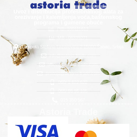
Uvoz i distribucija profesionalnog alata za
orezivanje i kalemljenja voća,baštenskog
programa i gumene obuće
PIB: 100111613
MB : 06339271
Despota Stefana Lazarevića 2 15000 Šabac, Srbija
info@astoria-trade.com
office@astoria-trade.com
prodaja@astoria-trade.com
060/ 1 622 622
065/ 85 95 105
015 350 567
Astoria Trade