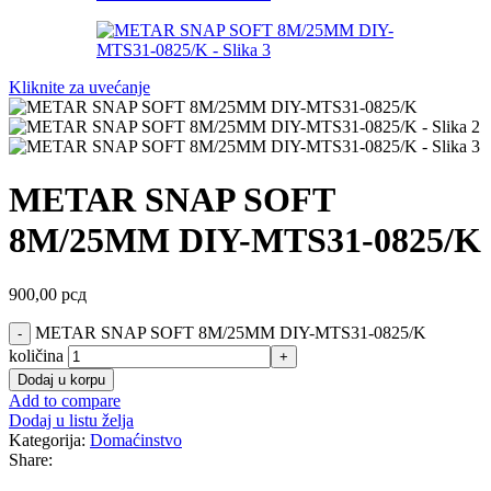
Kliknite za uvećanje
METAR SNAP SOFT
8M/25MM DIY-MTS31-0825/K
900,00
рсд
METAR SNAP SOFT 8M/25MM DIY-MTS31-0825/K
količina
Dodaj u korpu
Add to compare
Dodaj u listu želja
Kategorija:
Domaćinstvo
Share: