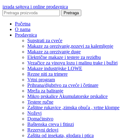
izrada sajtova i online prodavnica
Pretraga
Početna
O nama
Prodavnica
Supstrati za cveće
Makaze za orezivanje,nozevi za kalemljenje
Makaze za orezivanje duge
Električne makaze i testere za rezidbu
Vezačice za vinovu lozu i malinu trake i bužiri
Makaze industrijske LOWE
Rezne niti za trimere
Vrtni program
Prihrana/djubrivo za cveće i četinare
Mreža za baliranje
Mikro prskalice Akumulatorske prskalice
Testere ručne
Zaštitne rukavice ,zimska obuća , vrtne klompe
Noževi
Domaćinstvo
Baštenska creva i fitinzi
Rezervni delovi
Zaštita od insekata, glodara i ptica