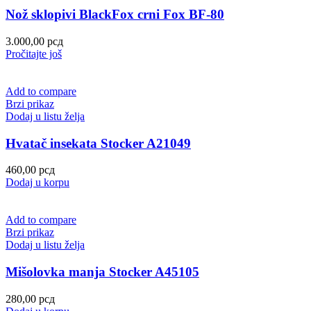
Nož sklopivi BlackFox crni Fox BF-80
3.000,00
рсд
Pročitajte još
Add to compare
Brzi prikaz
Dodaj u listu želja
Hvatač insekata Stocker A21049
460,00
рсд
Dodaj u korpu
Add to compare
Brzi prikaz
Dodaj u listu želja
Mišolovka manja Stocker A45105
280,00
рсд