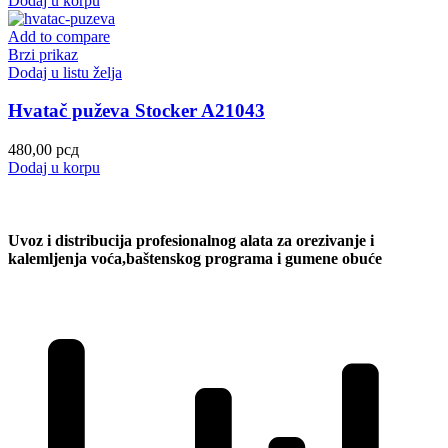
Dodaj u korpu
Add to compare
Brzi prikaz
Dodaj u listu želja
Hvatač puževa Stocker A21043
480,00
рсд
Dodaj u korpu
Uvoz i distribucija profesionalnog alata za orezivanje i
kalemljenja voća,baštenskog programa i gumene obuće