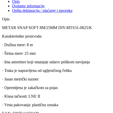
Opis
Dodatne informacije
Opšta deklaracija / plaćanje i isporuka
Opis
METAR SNAP SOFT 8M/25MM DIY-MTS31-0825/K
Karakteristike proizvoda:
· Dužina mere: 8 m
· Širina mere: 25 mm
· Ima amortizer koji smanjuje udarce prilikom navijanja
· Traka je napravljena od ugljeničnog čelika
· Jasan metrički razmer
· Opremljena je zakačkom za pojas
· Klasa tačnosti: LNE II
· Vrsta pakovanja: plastična oznaka