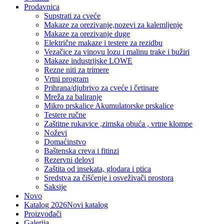
Prodavnica
Supstrati za cveće
Makaze za orezivanje,nozevi za kalemljenje
Makaze za orezivanje duge
Električne makaze i testere za rezidbu
Vezačice za vinovu lozu i malinu trake i bužiri
Makaze industrijske LOWE
Rezne niti za trimere
Vrtni program
Prihrana/djubrivo za cveće i četinare
Mreža za baliranje
Mikro prskalice Akumulatorske prskalice
Testere ručne
Zaštitne rukavice ,zimska obuća , vrtne klompe
Noževi
Domaćinstvo
Baštenska creva i fitinzi
Rezervni delovi
Zaštita od insekata, glodara i ptica
Sredstva za čišćenje i osveživači prostora
Saksije
Novo
Katalog 2026
Novi katalog
Proizvođači
Galerija