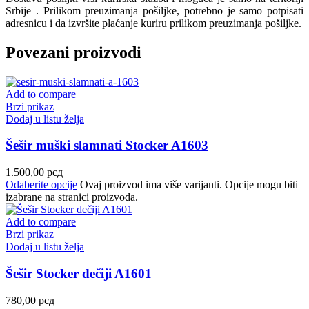
Srbije . Prilikom preuzimanja pošiljke, potrebno je samo potpisati
adresnicu i da izvršite plaćanje kuriru prilikom preuzimanja pošiljke.
Povezani proizvodi
Add to compare
Brzi prikaz
Dodaj u listu želja
Šešir muški slamnati Stocker A1603
1.500,00
рсд
Odaberite opcije
Ovaj proizvod ima više varijanti. Opcije mogu biti
izabrane na stranici proizvoda.
Add to compare
Brzi prikaz
Dodaj u listu želja
Šešir Stocker dečiji A1601
780,00
рсд