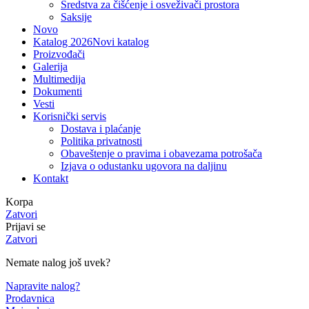
Sredstva za čišćenje i osveživači prostora
Saksije
Novo
Katalog 2026
Novi katalog
Proizvođači
Galerija
Multimedija
Dokumenti
Vesti
Korisnički servis
Dostava i plaćanje
Politika privatnosti
Obaveštenje o pravima i obavezama potrošača
Izjava o odustanku ugovora na daljinu
Kontakt
Korpa
Zatvori
Prijavi se
Zatvori
Nemate nalog još uvek?
Napravite nalog?
Prodavnica