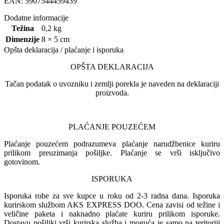
EAN: 5907544459439
Dodatne informacije
Težina
0,2 kg
Dimenzije
8 × 5 cm
Opšta deklaracija / plaćanje i isporuka
OPŠTA DEKLARACIJA
Tačan podatak o uvozniku i zemlji porekla je naveden na deklaraciji
proizvoda.
PLAĆANJE POUZEĆEM
Plaćanje pouzećem podrazumeva plaćanje narudžbenice kuriru
prilikom preuzimanja pošiljke. Plaćanje se vrši isključivo
gotovinom.
ISPORUKA
Isporuka robe za sve kupce u roku od 2-3 radna dana. Isporuka
kurirskom službom AKS EXPRESS DOO. Cena zavisi od težine i
veličine paketa i naknadno plaćate kuriru prilikom isporuke.
Dostavu pošiljki vrši kurirska služba i moguća je samo na teritoriji