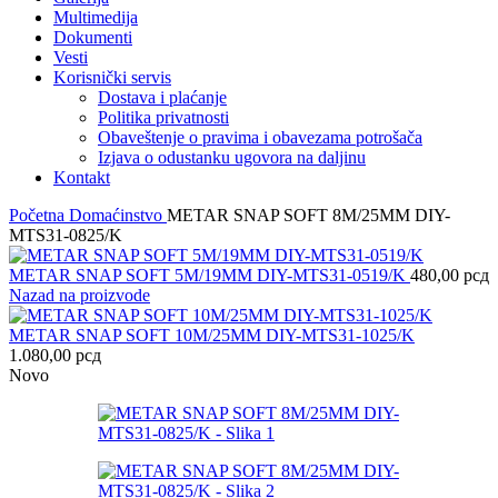
Multimedija
Dokumenti
Vesti
Korisnički servis
Dostava i plaćanje
Politika privatnosti
Obaveštenje o pravima i obavezama potrošača
Izjava o odustanku ugovora na daljinu
Kontakt
Početna
Domaćinstvo
METAR SNAP SOFT 8M/25MM DIY-
MTS31-0825/K
METAR SNAP SOFT 5M/19MM DIY-MTS31-0519/K
480,00
рсд
Nazad na proizvode
METAR SNAP SOFT 10M/25MM DIY-MTS31-1025/K
1.080,00
рсд
Novo