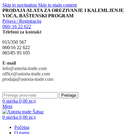
Skip to navigation
Skip to main content
PRODAJA ALATA ZA OREZIVANJE I KALEMLJENJE
VOĆA, BAŠTENSKI PROGRAM
Prijava / Registracija
060/ 16 22 622
Telefoni za kontakt
015/350 567
060/16 22 622
065/85 95 105
E-mail
info@astoria-trade.com
office@astoria-trade.com
prodaja@astoria-trade.com
Pretraga
0
stavka
0,00
рсд
Meni
0
stavka
0,00
рсд
Početna
O nama