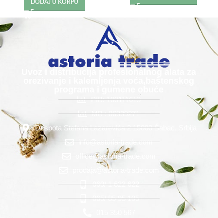
DODAJ U KORPU
Uvoz i distribucija profesionalnog alata za
orezivanje i kalemljenja voća,baštenskog
programa i gumene obuće
PIB: 100111613
MB : 06339271
Despota Stefana Lazarevića 2 15000 Šabac, Srbija
info@astoria-trade.com
office@astoria-trade.com
prodaja@astoria-trade.com
060/ 1 622 622
065/ 85 95 105
015 350 567