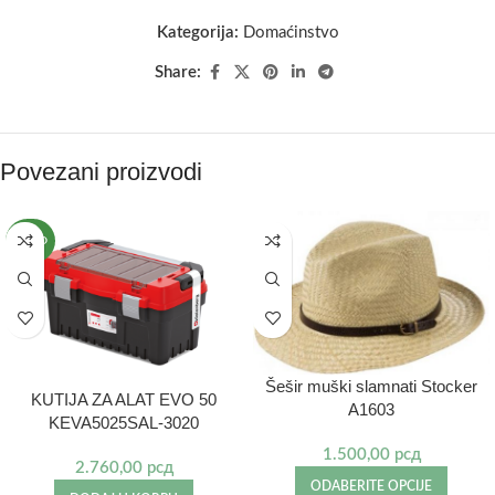
Kategorija:
Domaćinstvo
Share:
Povezani proizvodi
NOVO
Šešir muški slamnati Stocker
KUTIJA ZA ALAT EVO 50
A1603
KEVA5025SAL-3020
1.500,00
рсд
2.760,00
рсд
ODABERITE OPCIJE