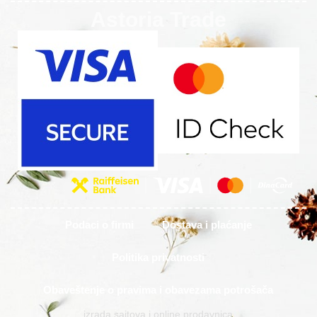
Astoria Trade
Podaci o firmi
Dostava i plaćanje
Politika privatnosti
Obaveštenje o pravima i obavezama potrošača
izrada sajtova i online prodavnica