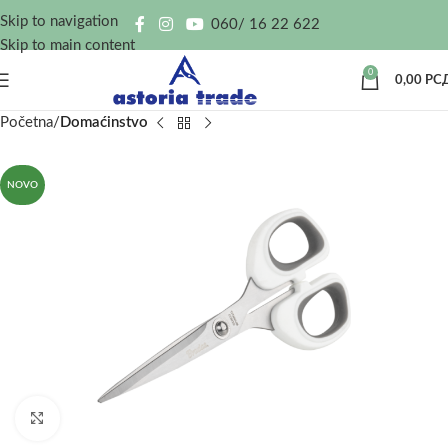
Skip to navigation
060/ 16 22 622
Skip to main content
0
0,00
РС
Početna
Domaćinstvo
NOVO
Kliknite za uvećanje