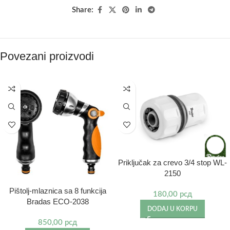
Share:
Povezani proizvodi
Priključak za crevo 3/4 stop WL-
2150
Pištolj-mlaznica sa 8 funkcija
180,00
рсд
Bradas ECO-2038
DODAJ U KORPU
850,00
рсд