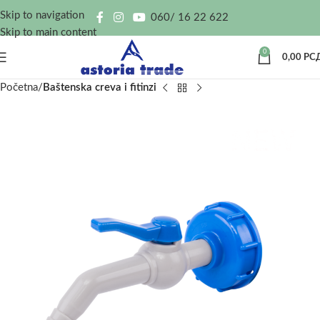
Skip to navigation
060/ 16 22 622
Skip to main content
0
0,00
РС
Početna
Baštenska creva i fitinzi