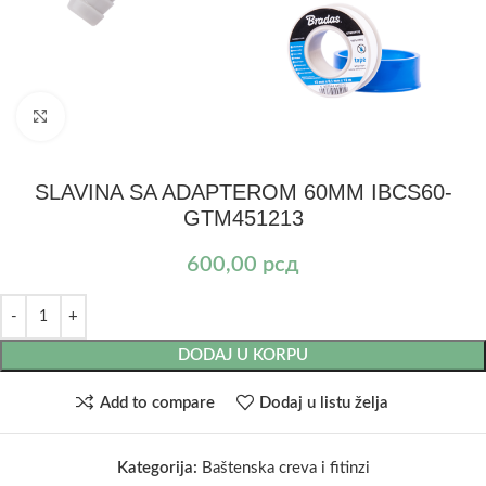
Kliknite za uvećanje
SLAVINA SA ADAPTEROM 60MM IBCS60-
GTM451213
600,00
рсд
DODAJ U KORPU
Add to compare
Dodaj u listu želja
Kategorija:
Baštenska creva i fitinzi