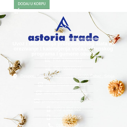
DODAJ U KORPU
Uvoz i distribucija profesionalnog alata za
orezivanje i kalemljenja voća,baštenskog
programa i gumene obuće
PIB: 100111613
MB : 06339271
Despota Stefana Lazarevića 2 15000 Šabac, Srbija
info@astoria-trade.com
office@astoria-trade.com
prodaja@astoria-trade.com
060/ 1 622 622
065/ 85 95 105
015 350 567