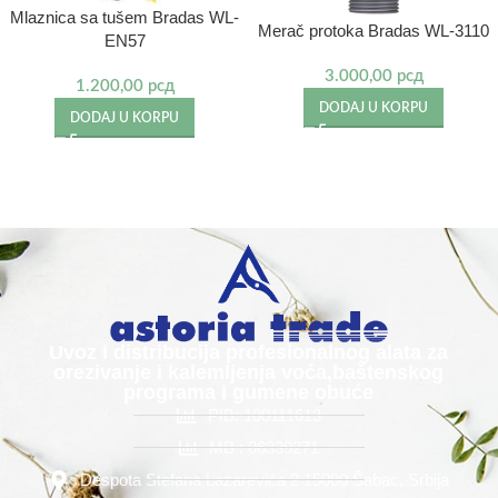
Mlaznica sa tušem Bradas WL-
Merač protoka Bradas WL-3110
EN57
3.000,00
рсд
1.200,00
рсд
DODAJ U KORPU
DODAJ U KORPU
Uvoz i distribucija profesionalnog alata za
orezivanje i kalemljenja voća,baštenskog
programa i gumene obuće
PIB: 100111613
MB : 06339271
Despota Stefana Lazarevića 2 15000 Šabac, Srbija