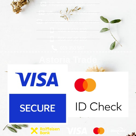
info@astoria-trade.com
office@astoria-trade.com
prodaja@astoria-trade.com
060/ 1 622 622
065/ 85 95 105
015 350 567
Astoria Trade