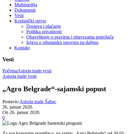
Multimedija
Dokumenti
Vesti
Korisnički servis
Dostava i plaćanje
Politika privatnosti
Obaveštenje o pravima i obavezama potrošača
Izjava o odustanku ugovora na daljinu
Kontakt
Vesti
Početna
Astoria trade vesti
Astoria trade vesti
„Agro Belgrade“-sajamski popust
Postavio
Astoria trade Šabac
26. januar 2020.
On 26. januar 2020.
0
Za sve kupovine posetilaca na sajmu „Agro Belgrade“ od 30.01-