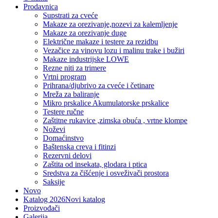
Prodavnica
Supstrati za cveće
Makaze za orezivanje,nozevi za kalemljenje
Makaze za orezivanje duge
Električne makaze i testere za rezidbu
Vezačice za vinovu lozu i malinu trake i bužiri
Makaze industrijske LOWE
Rezne niti za trimere
Vrtni program
Prihrana/djubrivo za cveće i četinare
Mreža za baliranje
Mikro prskalice Akumulatorske prskalice
Testere ručne
Zaštitne rukavice ,zimska obuća , vrtne klompe
Noževi
Domaćinstvo
Baštenska creva i fitinzi
Rezervni delovi
Zaštita od insekata, glodara i ptica
Sredstva za čišćenje i osveživači prostora
Saksije
Novo
Katalog 2026
Novi katalog
Proizvođači
Galerija