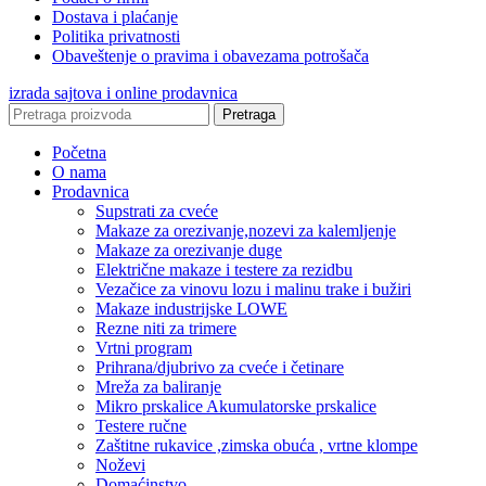
Dostava i plaćanje
Politika privatnosti
Obaveštenje o pravima i obavezama potrošača
izrada sajtova i online prodavnica
Pretraga
Početna
O nama
Prodavnica
Supstrati za cveće
Makaze za orezivanje,nozevi za kalemljenje
Makaze za orezivanje duge
Električne makaze i testere za rezidbu
Vezačice za vinovu lozu i malinu trake i bužiri
Makaze industrijske LOWE
Rezne niti za trimere
Vrtni program
Prihrana/djubrivo za cveće i četinare
Mreža za baliranje
Mikro prskalice Akumulatorske prskalice
Testere ručne
Zaštitne rukavice ,zimska obuća , vrtne klompe
Noževi
Domaćinstvo