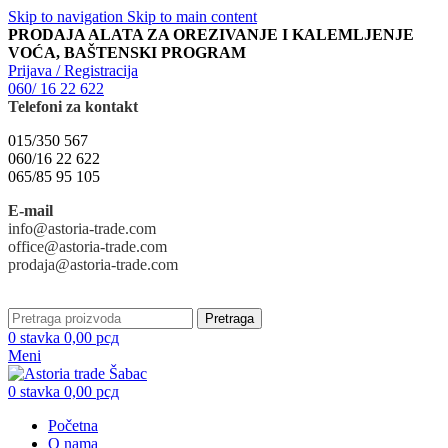
Skip to navigation
Skip to main content
PRODAJA ALATA ZA OREZIVANJE I KALEMLJENJE
VOĆA, BAŠTENSKI PROGRAM
Prijava / Registracija
060/ 16 22 622
Telefoni za kontakt
015/350 567
060/16 22 622
065/85 95 105
E-mail
info@astoria-trade.com
office@astoria-trade.com
prodaja@astoria-trade.com
Pretraga
0
stavka
0,00
рсд
Meni
0
stavka
0,00
рсд
Početna
O nama