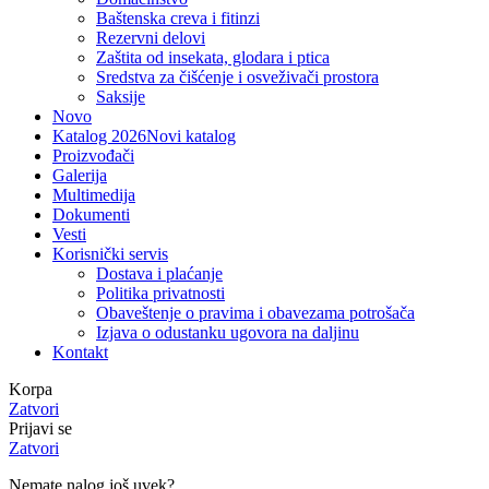
Baštenska creva i fitinzi
Rezervni delovi
Zaštita od insekata, glodara i ptica
Sredstva za čišćenje i osveživači prostora
Saksije
Novo
Katalog 2026
Novi katalog
Proizvođači
Galerija
Multimedija
Dokumenti
Vesti
Korisnički servis
Dostava i plaćanje
Politika privatnosti
Obaveštenje o pravima i obavezama potrošača
Izjava o odustanku ugovora na daljinu
Kontakt
Korpa
Zatvori
Prijavi se
Zatvori
Nemate nalog još uvek?