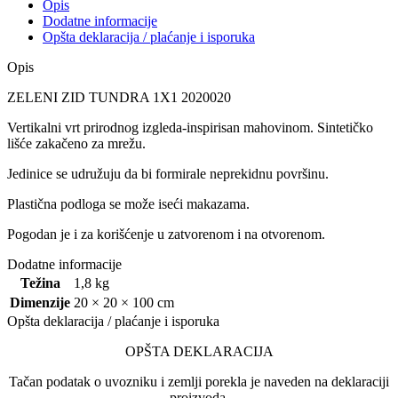
Opis
Dodatne informacije
Opšta deklaracija / plaćanje i isporuka
Opis
ZELENI ZID TUNDRA 1X1 2020020
Vertikalni vrt prirodnog izgleda-inspirisan mahovinom. Sintetičko
lišće zakačeno za mrežu.
Jedinice se udružuju da bi formirale neprekidnu površinu.
Plastična podloga se može iseći makazama.
Pogodan je i za korišćenje u zatvorenom i na otvorenom.
Dodatne informacije
Težina
1,8 kg
Dimenzije
20 × 20 × 100 cm
Opšta deklaracija / plaćanje i isporuka
OPŠTA DEKLARACIJA
Tačan podatak o uvozniku i zemlji porekla je naveden na deklaraciji
proizvoda.