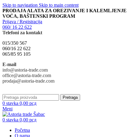
Skip to navigation
Skip to main content
PRODAJA ALATA ZA OREZIVANJE I KALEMLJENJE
VOĆA, BAŠTENSKI PROGRAM
Prijava / Registracija
060/ 16 22 622
Telefoni za kontakt
015/350 567
060/16 22 622
065/85 95 105
E-mail
info@astoria-trade.com
office@astoria-trade.com
prodaja@astoria-trade.com
Pretraga
0
stavka
0,00
рсд
Meni
0
stavka
0,00
рсд
Početna
O nama