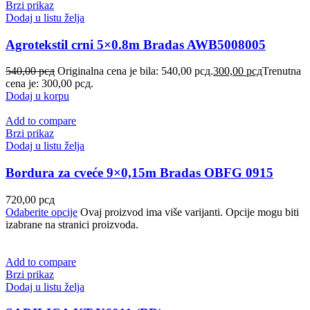
Brzi prikaz
Dodaj u listu želja
Agrotekstil crni 5×0.8m Bradas AWB5008005
540,00
рсд
Originalna cena je bila: 540,00 рсд.
300,00
рсд
Trenutna
cena je: 300,00 рсд.
Dodaj u korpu
Add to compare
Brzi prikaz
Dodaj u listu želja
Bordura za cveće 9×0,15m Bradas OBFG 0915
720,00
рсд
Odaberite opcije
Ovaj proizvod ima više varijanti. Opcije mogu biti
izabrane na stranici proizvoda.
Add to compare
Brzi prikaz
Dodaj u listu želja