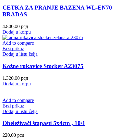
CETKA ZA PRANJE BAZENA WL-EN70
BRADAS
4.800,00
рсд
Dodaj u korpu
Add to compare
Brzi prikaz
Dodaj u listu želja
Kožne rukavice Stocker A23075
1.320,00
рсд
Dodaj u korpu
Add to compare
Brzi prikaz
Dodaj u listu želja
Obeleživači štapasti 5x4cm , 10/1
220,00
рсд