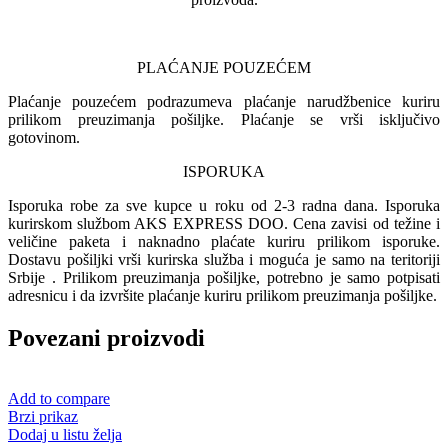
PLAĆANJE POUZEĆEM
Plaćanje pouzećem podrazumeva plaćanje narudžbenice kuriru
prilikom preuzimanja pošiljke. Plaćanje se vrši isključivo
gotovinom.
ISPORUKA
Isporuka robe za sve kupce u roku od 2-3 radna dana. Isporuka
kurirskom službom AKS EXPRESS DOO. Cena zavisi od težine i
veličine paketa i naknadno plaćate kuriru prilikom isporuke.
Dostavu pošiljki vrši kurirska služba i moguća je samo na teritoriji
Srbije . Prilikom preuzimanja pošiljke, potrebno je samo potpisati
adresnicu i da izvršite plaćanje kuriru prilikom preuzimanja pošiljke.
Povezani proizvodi
Add to compare
Brzi prikaz
Dodaj u listu želja