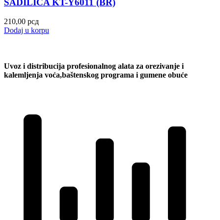
SADILICA KT-Y6011 (BR)
210,00
рсд
Dodaj u korpu
Uvoz i distribucija profesionalnog alata za orezivanje i
kalemljenja voća,baštenskog programa i gumene obuće