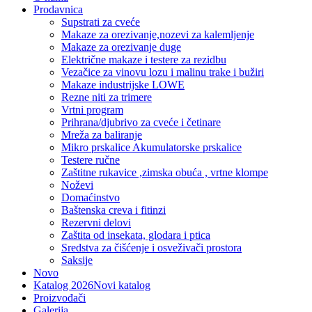
Prodavnica
Supstrati za cveće
Makaze za orezivanje,nozevi za kalemljenje
Makaze za orezivanje duge
Električne makaze i testere za rezidbu
Vezačice za vinovu lozu i malinu trake i bužiri
Makaze industrijske LOWE
Rezne niti za trimere
Vrtni program
Prihrana/djubrivo za cveće i četinare
Mreža za baliranje
Mikro prskalice Akumulatorske prskalice
Testere ručne
Zaštitne rukavice ,zimska obuća , vrtne klompe
Noževi
Domaćinstvo
Baštenska creva i fitinzi
Rezervni delovi
Zaštita od insekata, glodara i ptica
Sredstva za čišćenje i osveživači prostora
Saksije
Novo
Katalog 2026
Novi katalog
Proizvođači
Galerija