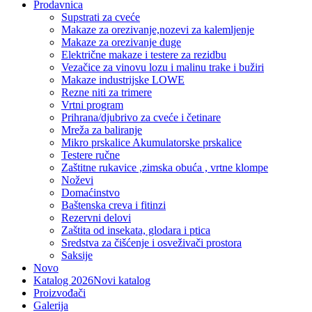
Prodavnica
Supstrati za cveće
Makaze za orezivanje,nozevi za kalemljenje
Makaze za orezivanje duge
Električne makaze i testere za rezidbu
Vezačice za vinovu lozu i malinu trake i bužiri
Makaze industrijske LOWE
Rezne niti za trimere
Vrtni program
Prihrana/djubrivo za cveće i četinare
Mreža za baliranje
Mikro prskalice Akumulatorske prskalice
Testere ručne
Zaštitne rukavice ,zimska obuća , vrtne klompe
Noževi
Domaćinstvo
Baštenska creva i fitinzi
Rezervni delovi
Zaštita od insekata, glodara i ptica
Sredstva za čišćenje i osveživači prostora
Saksije
Novo
Katalog 2026
Novi katalog
Proizvođači
Galerija