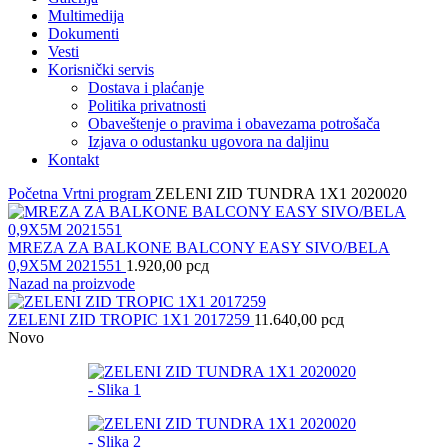
Multimedija
Dokumenti
Vesti
Korisnički servis
Dostava i plaćanje
Politika privatnosti
Obaveštenje o pravima i obavezama potrošača
Izjava o odustanku ugovora na daljinu
Kontakt
Početna
Vrtni program
ZELENI ZID TUNDRA 1X1 2020020
MREZA ZA BALKONE BALCONY EASY SIVO/BELA
0,9X5M 2021551
1.920,00
рсд
Nazad na proizvode
ZELENI ZID TROPIC 1X1 2017259
11.640,00
рсд
Novo