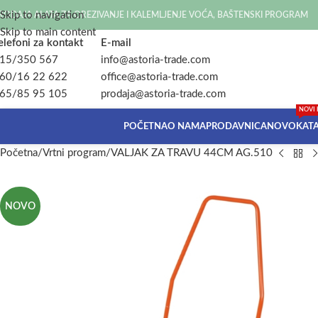
Skip to navigation
RODAJA ALATA ZA OREZIVANJE I KALEMLJENJE VOĆA, BAŠTENSKI PROGRAM
Skip to main content
elefoni za kontakt
E-mail
15/350 567
info@astoria-trade.com
60/16 22 622
office@astoria-trade.com
65/85 95 105
prodaja@astoria-trade.com
NOVI 
POČETNA
O NAMA
PRODAVNICA
NOVO
KAT
Početna
Vrtni program
VALJAK ZA TRAVU 44CM AG.510
NOVO