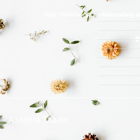
Uvoz i distribucija profesionalnog 
Astoria Trade