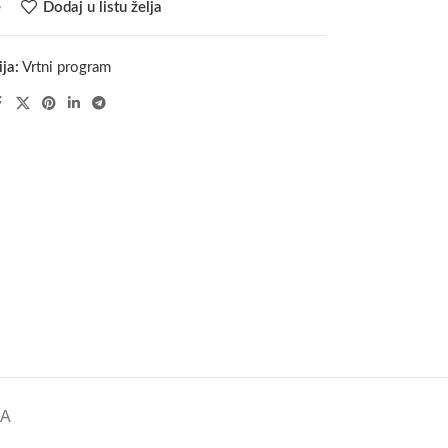
e
Dodaj u listu želja
ja:
Vrtni program
KA