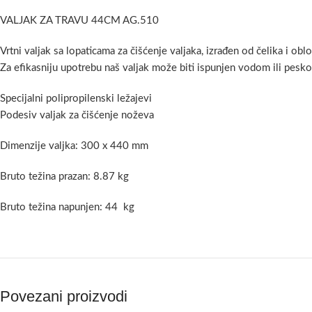
VALJAK ZA TRAVU 44CM AG.510
Vrtni valjak sa lopaticama za čišćenje valjaka, izrađen od čelika i o
Za efikasniju upotrebu naš valjak može biti ispunjen vodom ili pesk
Specijalni polipropilenski ležajevi
Podesiv valjak za čišćenje noževa
Dimenzije valjka: 300 x 440 mm
Bruto težina prazan: 8.87 kg
Bruto težina napunjen: 44 kg
Povezani proizvodi