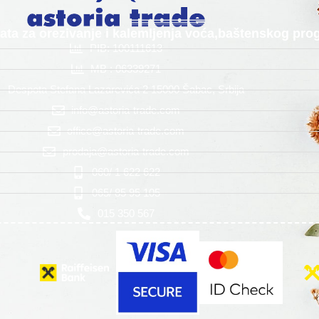
alata za orezivanje i kalemljenja voća,baštenskog p
PIB: 100111613
MB : 06339271
Despota Stefana Lazarevića 2 15000 Šabac, Srbija
info@astoria-trade.com
office@astoria-trade.com
prodaja@astoria-trade.com
060/ 1 622 622
065/ 85 95 105
015 350 567