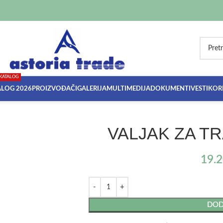
KATALOG
ALOG 2026
PROIZVOĐAČI
GALERIJA
MULTIMEDIJA
DOKUMENTI
VESTI
KORI
VALJAK ZA TR
19.
DOD