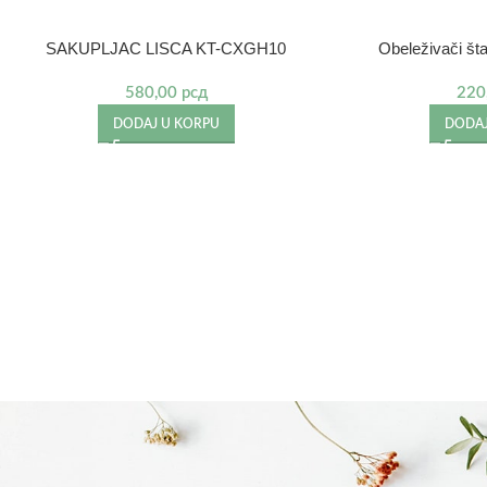
SAKUPLJAC LISCA KT-CXGH10
Obeleživači št
580,00
рсд
220
DODAJ U KORPU
DODAJ