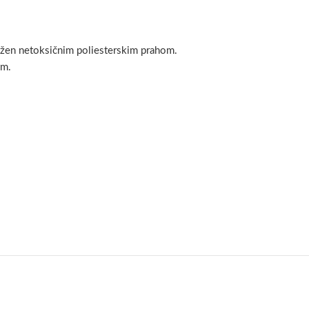
bložen netoksičnim poliesterskim prahom.
om.