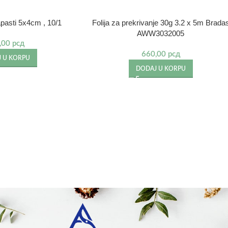
apasti 5x4cm , 10/1
Folija za prekrivanje 30g 3.2 x 5m Brada
AWW3032005
,00
рсд
660,00
рсд
 U KORPU
DODAJ U KORPU