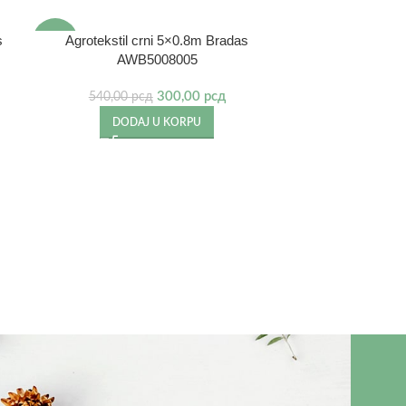
s
Agrotekstil crni 5×0.8m Bradas
-44%
AWB5008005
300,00
рсд
540,00
рсд
DODAJ U KORPU
Metalna sa
DO