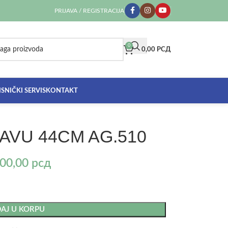
PRIJAVA / REGISTRACIJA
0
0,00
РСД
SNIČKI SERVIS
KONTAKT
AVU 44CM AG.510
200,00
рсд
AJ U KORPU