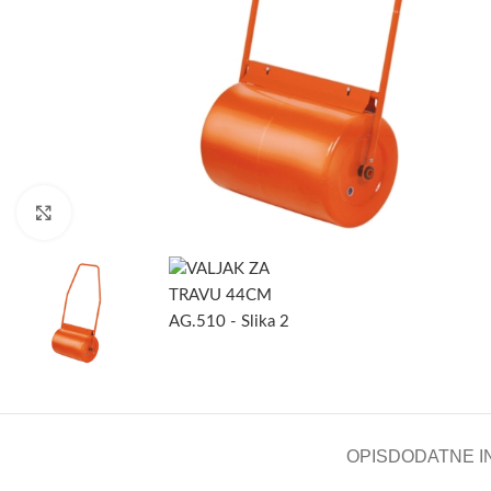
Kliknite za uvećanje
OPIS
DODATNE I