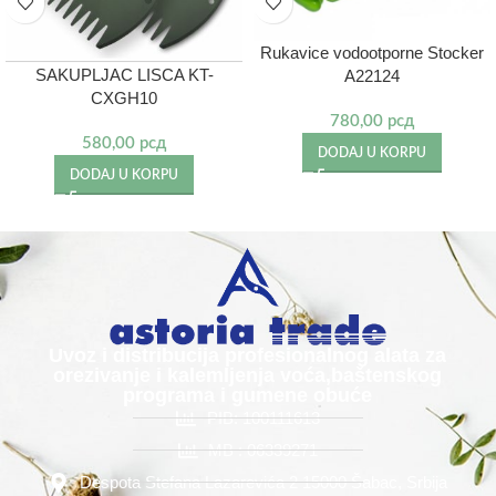
Rukavice vodootporne Stocker
SAKUPLJAC LISCA KT-
A22124
CXGH10
780,00
рсд
580,00
рсд
DODAJ U KORPU
DODAJ U KORPU
Uvoz i distribucija profesionalnog alata za
orezivanje i kalemljenja voća,baštenskog
programa i gumene obuće
PIB: 100111613
MB : 06339271
Despota Stefana Lazarevića 2 15000 Šabac, Srbija