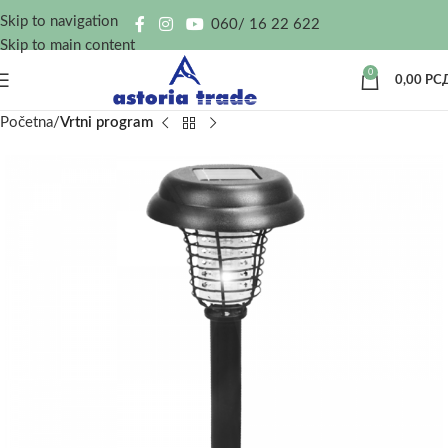
Skip to navigation
060/ 16 22 622
Skip to main content
0
0,00
РС
Početna
Vrtni program