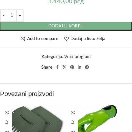
1.440,00
рсд
DODAJ U KORPU
Add to compare
Dodaj u listu želja
Kategorija:
Vrtni program
Share:
Povezani proizvodi