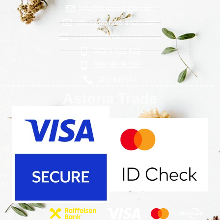
info@astoria-trade.com
office@astoria-trade.com
prodaja@astoria-trade.com
060/ 1 622 622
065/ 85 95 105
015 350 567
Astoria Trade