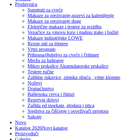
Prodavnica
Supstrati za cveće
Makaze za orezivanje,nozevi za kalemljenje
Makaze za orezivanje duge
Električne makaze i testere za rezidbu
Vezačice za vinovu lozu i malinu trake i bužiri
Makaze industrijske LOWE
Rezne niti za trimere
Vrtni program
Prihrana/djubrivo za cveće i četinare
Mreža za baliranje
Mikro prskalice Akumulatorske prskalice
Testere ručne
Zaštitne rukavice ,zimska obuća , vrtne klompe
Noževi
Domaćinstvo
Baštenska creva i fitinzi
Rezervni delovi
Zaštita od insekata, glodara i ptica
Sredstva za čišćenje i osveživači prostora
Saksije
Novo
Katalog 2026
Novi katalog
Proizvođači
Galerija