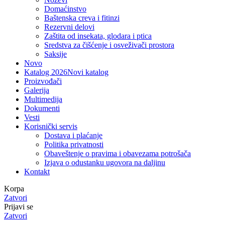
Domaćinstvo
Baštenska creva i fitinzi
Rezervni delovi
Zaštita od insekata, glodara i ptica
Sredstva za čišćenje i osveživači prostora
Saksije
Novo
Katalog 2026
Novi katalog
Proizvođači
Galerija
Multimedija
Dokumenti
Vesti
Korisnički servis
Dostava i plaćanje
Politika privatnosti
Obaveštenje o pravima i obavezama potrošača
Izjava o odustanku ugovora na daljinu
Kontakt
Korpa
Zatvori
Prijavi se
Zatvori