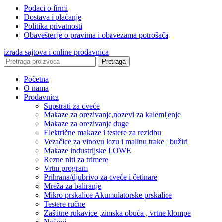
Podaci o firmi
Dostava i plaćanje
Politika privatnosti
Obaveštenje o pravima i obavezama potrošača
izrada sajtova i online prodavnica
Pretraga
Početna
O nama
Prodavnica
Supstrati za cveće
Makaze za orezivanje,nozevi za kalemljenje
Makaze za orezivanje duge
Električne makaze i testere za rezidbu
Vezačice za vinovu lozu i malinu trake i bužiri
Makaze industrijske LOWE
Rezne niti za trimere
Vrtni program
Prihrana/djubrivo za cveće i četinare
Mreža za baliranje
Mikro prskalice Akumulatorske prskalice
Testere ručne
Zaštitne rukavice ,zimska obuća , vrtne klompe
Noževi