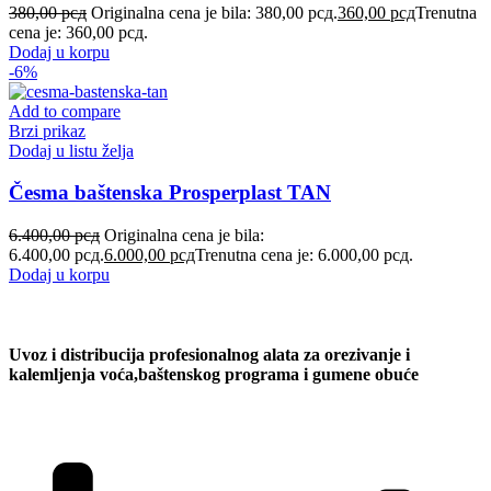
380,00
рсд
Originalna cena je bila: 380,00 рсд.
360,00
рсд
Trenutna
cena je: 360,00 рсд.
Dodaj u korpu
-6%
Add to compare
Brzi prikaz
Dodaj u listu želja
Česma baštenska Prosperplast TAN
6.400,00
рсд
Originalna cena je bila:
6.400,00 рсд.
6.000,00
рсд
Trenutna cena je: 6.000,00 рсд.
Dodaj u korpu
Uvoz i distribucija profesionalnog alata za orezivanje i
kalemljenja voća,baštenskog programa i gumene obuće