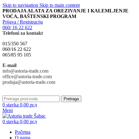
Skip to navigation
Skip to main content
PRODAJA ALATA ZA OREZIVANJE I KALEMLJENJE
VOĆA, BAŠTENSKI PROGRAM
Prijava / Registracija
060/ 16 22 622
Telefoni za kontakt
015/350 567
060/16 22 622
065/85 95 105
E-mail
info@astoria-trade.com
office@astoria-trade.com
prodaja@astoria-trade.com
Pretraga
0
stavka
0,00
рсд
Meni
0
stavka
0,00
рсд
Početna
O nama