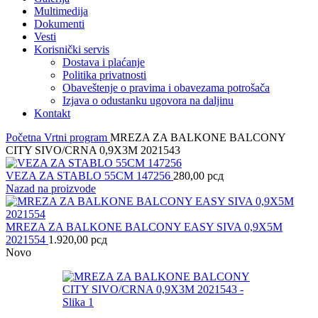
Multimedija
Dokumenti
Vesti
Korisnički servis
Dostava i plaćanje
Politika privatnosti
Obaveštenje o pravima i obavezama potrošača
Izjava o odustanku ugovora na daljinu
Kontakt
Početna
Vrtni program
MREZA ZA BALKONE BALCONY
CITY SIVO/CRNA 0,9X3M 2021543
VEZA ZA STABLO 55CM 147256
280,00
рсд
Nazad na proizvode
MREZA ZA BALKONE BALCONY EASY SIVA 0,9X5M
2021554
1.920,00
рсд
Novo