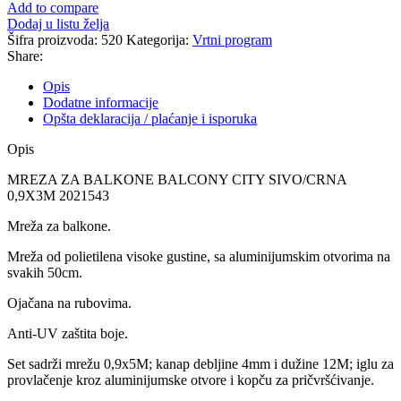
Add to compare
Dodaj u listu želja
Šifra proizvoda:
520
Kategorija:
Vrtni program
Share:
Opis
Dodatne informacije
Opšta deklaracija / plaćanje i isporuka
Opis
MREZA ZA BALKONE BALCONY CITY SIVO/CRNA
0,9X3M 2021543
Mreža za balkone.
Mreža od polietilena visoke gustine, sa aluminijumskim otvorima na
svakih 50cm.
Ojačana na rubovima.
Anti-UV zaštita boje.
Set sadrži mrežu 0,9x5M; kanap debljine 4mm i dužine 12M; iglu za
provlačenje kroz aluminijumske otvore i kopču za pričvršćivanje.