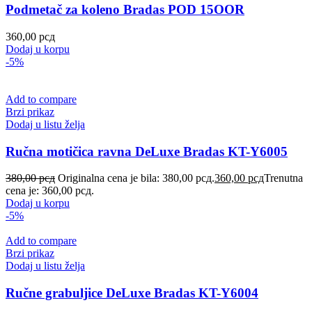
Podmetač za koleno Bradas POD 15OOR
360,00
рсд
Dodaj u korpu
-5%
Add to compare
Brzi prikaz
Dodaj u listu želja
Ručna motičica ravna DeLuxe Bradas KT-Y6005
380,00
рсд
Originalna cena je bila: 380,00 рсд.
360,00
рсд
Trenutna
cena je: 360,00 рсд.
Dodaj u korpu
-5%
Add to compare
Brzi prikaz
Dodaj u listu želja
Ručne grabuljice DeLuxe Bradas KT-Y6004