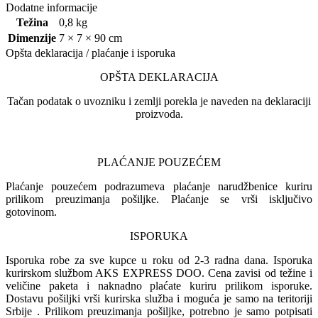
Dodatne informacije
Težina
0,8 kg
Dimenzije
7 × 7 × 90 cm
Opšta deklaracija / plaćanje i isporuka
OPŠTA DEKLARACIJA
Tačan podatak o uvozniku i zemlji porekla je naveden na deklaraciji
proizvoda.
PLAĆANJE POUZEĆEM
Plaćanje pouzećem podrazumeva plaćanje narudžbenice kuriru
prilikom preuzimanja pošiljke. Plaćanje se vrši isključivo
gotovinom.
ISPORUKA
Isporuka robe za sve kupce u roku od 2-3 radna dana. Isporuka
kurirskom službom AKS EXPRESS DOO. Cena zavisi od težine i
veličine paketa i naknadno plaćate kuriru prilikom isporuke.
Dostavu pošiljki vrši kurirska služba i moguća je samo na teritoriji
Srbije . Prilikom preuzimanja pošiljke, potrebno je samo potpisati