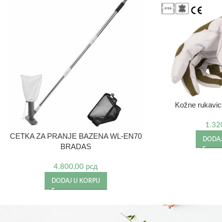
Kožne rukavic
1.32
CETKA ZA PRANJE BAZENA WL-EN70
DODAJ
BRADAS
4.800,00
рсд
DODAJ U KORPU