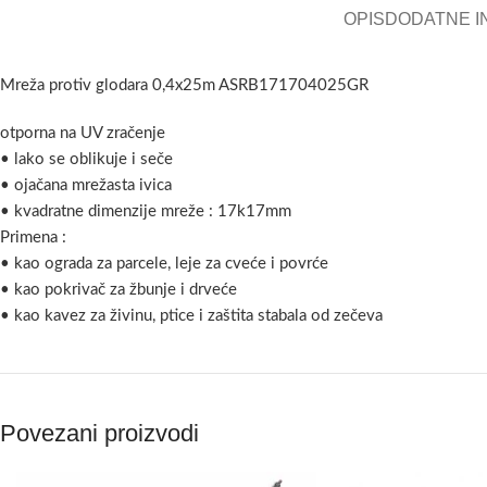
OPIS
DODATNE I
Mreža protiv glodara 0,4x25m ASRB171704025GR
otporna na UV zračenje
• lako se oblikuje i seče
• ojačana mrežasta ivica
• kvadratne dimenzije mreže : 17k17mm
Primena :
• kao ograda za parcele, leje za cveće i povrće
• kao pokrivač za žbunje i drveće
• kao kavez za živinu, ptice i zaštita stabala od zečeva
Povezani proizvodi