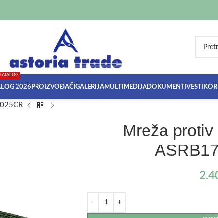
KATALOG
ALOG 2026
PROIZVOĐAČI
GALERIJA
MULTIMEDIJA
DOKUMENTI
VESTI
KORI
04025GR
Mreža protiv
ASRB17
2.4