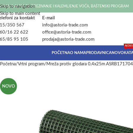
Skip to navigation
RODAJA ALATA ZA OREZIVANJE I KALEMLJENJE VOĆA, BAŠTENSKI PROGRAM
Skip to main content
elefoni za kontakt
E-mail
15/350 567
info@astoria-trade.com
60/16 22 622
office@astoria-trade.com
65/85 95 105
prodaja@astoria-trade.com
NOVI 
POČETNA
O NAMA
PRODAVNICA
NOVO
KAT
Početna
Vrtni program
Mreža protiv glodara 0,4x25m ASRB1717
NOVO