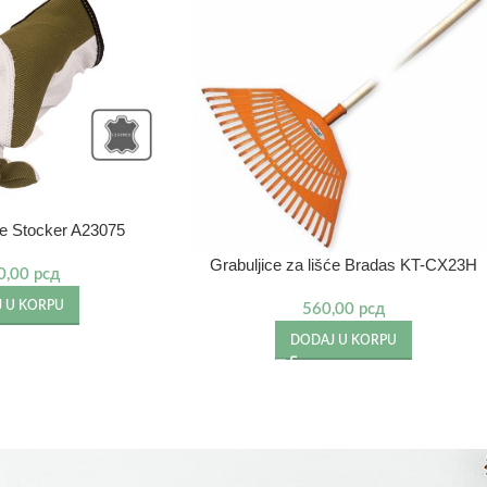
e Stocker A23075
Grabuljice za lišće Bradas KT-CX23H
0,00
рсд
 U KORPU
560,00
рсд
DODAJ U KORPU