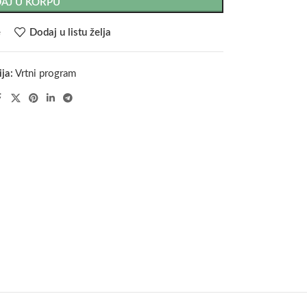
AJ U KORPU
e
Dodaj u listu želja
ja:
Vrtni program