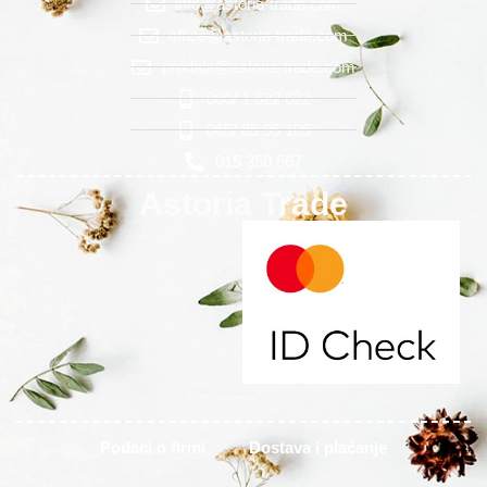
info@astoria-trade.com
office@astoria-trade.com
prodaja@astoria-trade.com
060/ 1 622 622
065/ 85 95 105
015 350 567
Astoria Trade
Podaci o firmi
Dostava i plaćanje