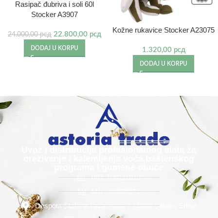
Rasipač đubriva i soli 60l
Stocker A3907
Kožne rukavice Stocker A23075
22.800,00
рсд
24.000,00
рсд
DODAJ U KORPU
1.320,00
рсд
DODAJ U KORPU
Uvoz i distribucija profesionalnog alata za
orezivanje i kalemljenja voća,baštenskog
programa i gumene obuće
PIB: 100111613
MB : 06339271
Despota Stefana Lazarevića 2 15000 Šabac, Srbija