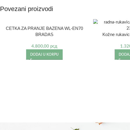
Povezani proizvodi
CETKA ZA PRANJE BAZENA WL-EN70
BRADAS
Kožne rukavic
4.800,00
рсд
1.32
DODAJ U KORPU
DODAJ