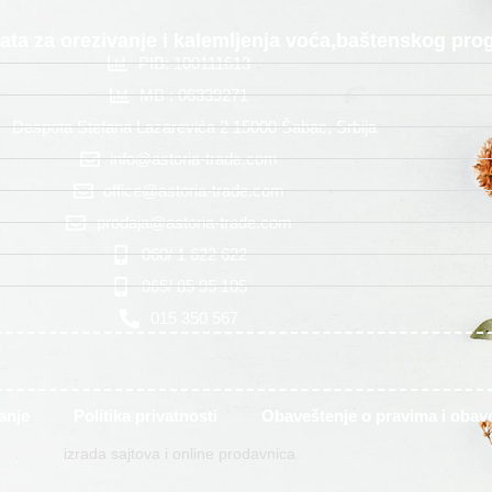
alata za orezivanje i kalemljenja voća,baštenskog p
PIB: 100111613
MB : 06339271
Despota Stefana Lazarevića 2 15000 Šabac, Srbija
info@astoria-trade.com
office@astoria-trade.com
prodaja@astoria-trade.com
060/ 1 622 622
065/ 85 95 105
015 350 567
anje
Politika privatnosti
Obaveštenje o pravima i oba
izrada sajtova i online prodavnica