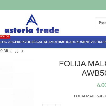
KATALOG
ALOG 2026
PROIZVOĐAČI
GALERIJA
MULTIMEDIJA
DOKUMENTI
VESTI
KORI
0 BR
FOLIJA MAL
AWB50
6.0
FOLIJA MALC 50G