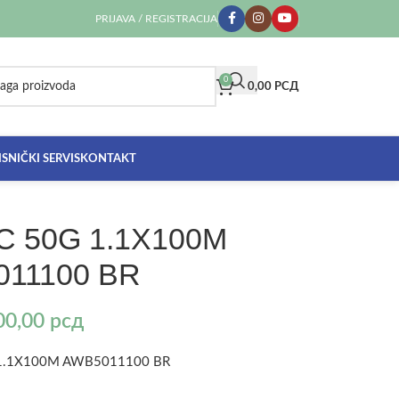
PRIJAVA / REGISTRACIJA
0
0,00
РСД
SNIČKI SERVIS
KONTAKT
C 50G 1.1X100M
11100 BR
00,00
рсд
 1.1X100M AWB5011100 BR