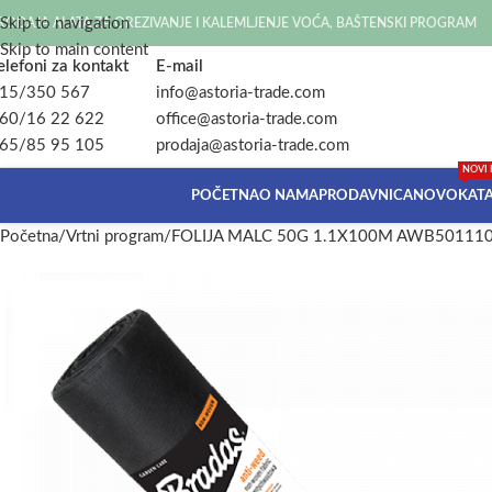
Skip to navigation
RODAJA ALATA ZA OREZIVANJE I KALEMLJENJE VOĆA, BAŠTENSKI PROGRAM
Skip to main content
elefoni za kontakt
E-mail
15/350 567
info@astoria-trade.com
60/16 22 622
office@astoria-trade.com
65/85 95 105
prodaja@astoria-trade.com
NOVI 
POČETNA
O NAMA
PRODAVNICA
NOVO
KAT
Početna
Vrtni program
FOLIJA MALC 50G 1.1X100M AWB501110