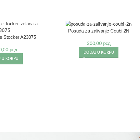
Posuda za zalivanje Coubi 2N
e Stocker A23075
300,00
рсд
0,00
рсд
DODAJ U KORPU
 U KORPU