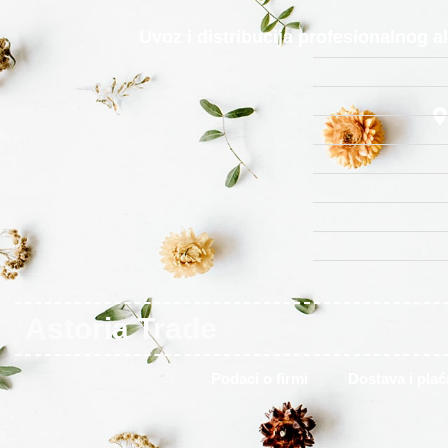
Uvoz i distribucija profesionalnog 
Astoria Trade
Podaci o firmi
Dostava i plać