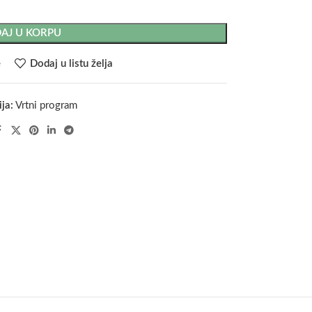
AJ U KORPU
e
Dodaj u listu želja
ja:
Vrtni program