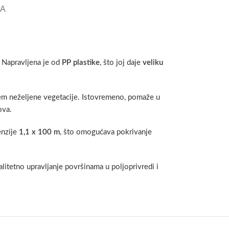
KA
a. Napravljena je od
PP plastike
, što joj daje
veliku
jem neželjene vegetacije. Istovremeno, pomaže u
ova.
enzije
1,1 x 100 m
, što omogućava pokrivanje
litetno upravljanje površinama u poljoprivredi i