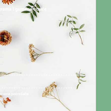
rograma i gumene obuće
vezama potrošača