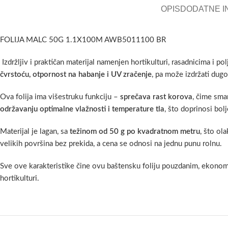
OPIS
DODATNE I
FOLIJA MALC 50G 1.1X100M AWB5011100 BR
Izdržljiv i praktičan materijal namenjen hortikulturi, rasadnicima i p
čvrstoću, otpornost na habanje i UV zračenje
, pa može izdržati dug
Ova folija ima višestruku funkciju –
sprečava rast korova
, čime sma
održavanju optimalne vlažnosti i temperature tla
, što doprinosi bol
Materijal je lagan, sa
težinom od 50 g po kvadratnom metru
, što ol
velikih površina bez prekida, a cena se odnosi na jednu punu rolnu.
Sve ove karakteristike čine ovu baštensku foliju pouzdanim, ekonomič
hortikulturi.