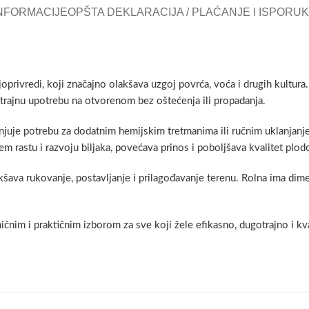
NFORMACIJE
OPŠTA DEKLARACIJA / PLAĆANJE I ISPORU
oljoprivredi, koji značajno olakšava uzgoj povrća, voća i drugih kultur
otrajnu upotrebu na otvorenom bez oštećenja ili propadanja.
njuje potrebu za dodatnim hemijskim tretmanima ili ručnim uklanjan
jem rastu i razvoju biljaka, povećava prinos i poboljšava kvalitet plod
akšava rukovanje, postavljanje i prilagođavanje terenu. Rolna ima dim
nim i praktičnim izborom za sve koji žele efikasno, dugotrajno i kva