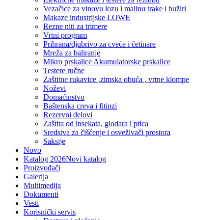
Vezačice za vinovu lozu i malinu trake i bužiri
Makaze industrijske LOWE
Rezne niti za trimere
Vrtni program
Prihrana/djubrivo za cveće i četinare
Mreža za baliranje
Mikro prskalice Akumulatorske prskalice
Testere ručne
Zaštitne rukavice ,zimska obuća , vrtne klompe
Noževi
Domaćinstvo
Baštenska creva i fitinzi
Rezervni delovi
Zaštita od insekata, glodara i ptica
Sredstva za čišćenje i osveživači prostora
Saksije
Novo
Katalog 2026
Novi katalog
Proizvođači
Galerija
Multimedija
Dokumenti
Vesti
Korisnički servis