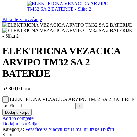
Kliknite za uvećanje
ELEKTRICNA VEZACICA
ARVIPO TM32 SA 2
BATERIJE
52.800,00
рсд
ELEKTRICNA VEZACICA ARVIPO TM32 SA 2 BATERIJE
količina
Dodaj u korpu
Add to compare
Dodaj u listu želja
Kategorija:
Vezačice za vinovu lozu i malinu trake i bužiri
Share: