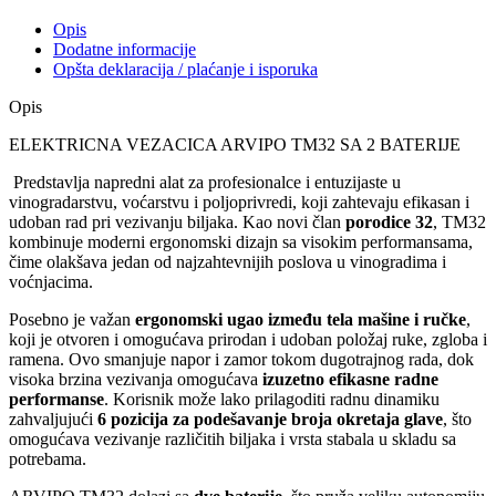
Opis
Dodatne informacije
Opšta deklaracija / plaćanje i isporuka
Opis
ELEKTRICNA VEZACICA ARVIPO TM32 SA 2 BATERIJE
Predstavlja napredni alat za profesionalce i entuzijaste u
vinogradarstvu, voćarstvu i poljoprivredi, koji zahtevaju efikasan i
udoban rad pri vezivanju biljaka. Kao novi član
porodice 32
, TM32
kombinuje moderni ergonomski dizajn sa visokim performansama,
čime olakšava jedan od najzahtevnijih poslova u vinogradima i
voćnjacima.
Posebno je važan
ergonomski ugao između tela mašine i ručke
,
koji je otvoren i omogućava prirodan i udoban položaj ruke, zgloba i
ramena. Ovo smanjuje napor i zamor tokom dugotrajnog rada, dok
visoka brzina vezivanja omogućava
izuzetno efikasne radne
performanse
. Korisnik može lako prilagoditi radnu dinamiku
zahvaljujući
6 pozicija za podešavanje broja okretaja glave
, što
omogućava vezivanje različitih biljaka i vrsta stabala u skladu sa
potrebama.