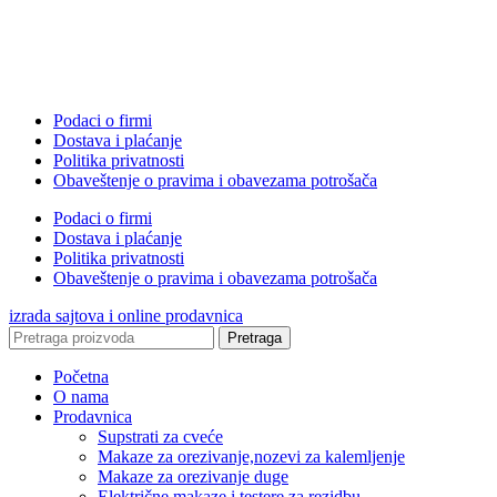
Podaci o firmi
Dostava i plaćanje
Politika privatnosti
Obaveštenje o pravima i obavezama potrošača
Podaci o firmi
Dostava i plaćanje
Politika privatnosti
Obaveštenje o pravima i obavezama potrošača
izrada sajtova i online prodavnica
Pretraga
Početna
O nama
Prodavnica
Supstrati za cveće
Makaze za orezivanje,nozevi za kalemljenje
Makaze za orezivanje duge
Električne makaze i testere za rezidbu