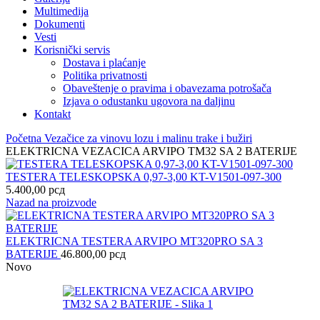
Multimedija
Dokumenti
Vesti
Korisnički servis
Dostava i plaćanje
Politika privatnosti
Obaveštenje o pravima i obavezama potrošača
Izjava o odustanku ugovora na daljinu
Kontakt
Početna
Vezačice za vinovu lozu i malinu trake i bužiri
ELEKTRICNA VEZACICA ARVIPO TM32 SA 2 BATERIJE
TESTERA TELESKOPSKA 0,97-3,00 KT-V1501-097-300
5.400,00
рсд
Nazad na proizvode
ELEKTRICNA TESTERA ARVIPO MT320PRO SA 3
BATERIJE
46.800,00
рсд
Novo