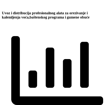
Uvoz i distribucija profesionalnog alata za orezivanje i
kalemljenja voća,baštenskog programa i gumene obuće