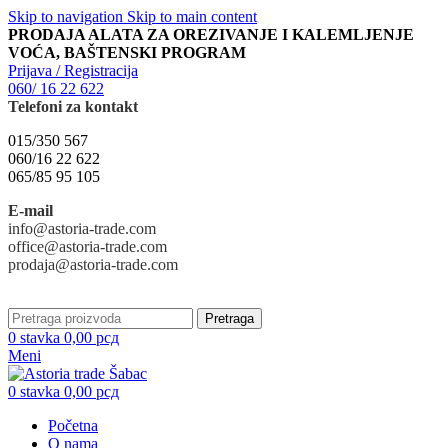
Skip to navigation
Skip to main content
PRODAJA ALATA ZA OREZIVANJE I KALEMLJENJE
VOĆA, BAŠTENSKI PROGRAM
Prijava / Registracija
060/ 16 22 622
Telefoni za kontakt
015/350 567
060/16 22 622
065/85 95 105
E-mail
info@astoria-trade.com
office@astoria-trade.com
prodaja@astoria-trade.com
Pretraga
0
stavka
0,00
рсд
Meni
0
stavka
0,00
рсд
Početna
O nama