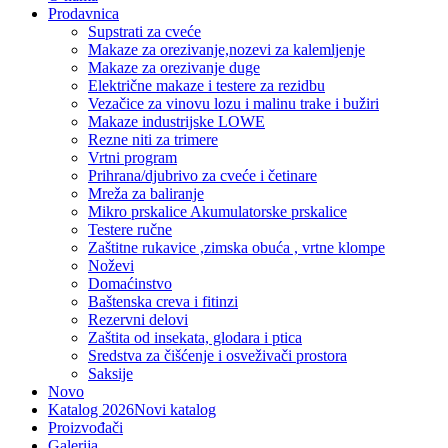
Prodavnica
Supstrati za cveće
Makaze za orezivanje,nozevi za kalemljenje
Makaze za orezivanje duge
Električne makaze i testere za rezidbu
Vezačice za vinovu lozu i malinu trake i bužiri
Makaze industrijske LOWE
Rezne niti za trimere
Vrtni program
Prihrana/djubrivo za cveće i četinare
Mreža za baliranje
Mikro prskalice Akumulatorske prskalice
Testere ručne
Zaštitne rukavice ,zimska obuća , vrtne klompe
Noževi
Domaćinstvo
Baštenska creva i fitinzi
Rezervni delovi
Zaštita od insekata, glodara i ptica
Sredstva za čišćenje i osveživači prostora
Saksije
Novo
Katalog 2026
Novi katalog
Proizvođači
Galerija