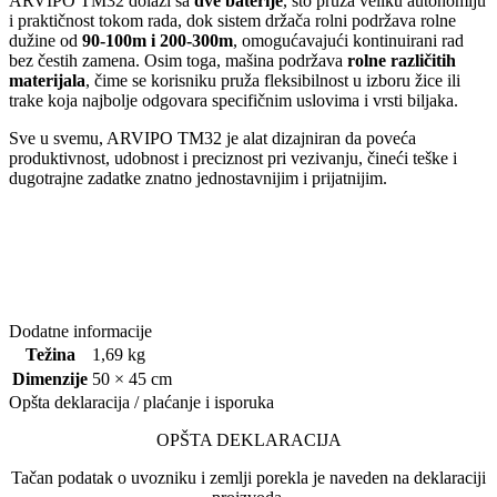
ARVIPO TM32 dolazi sa
dve baterije
, što pruža veliku autonomiju
i praktičnost tokom rada, dok sistem držača rolni podržava rolne
dužine od
90-100m i 200-300m
, omogućavajući kontinuirani rad
bez čestih zamena. Osim toga, mašina podržava
rolne različitih
materijala
, čime se korisniku pruža fleksibilnost u izboru žice ili
trake koja najbolje odgovara specifičnim uslovima i vrsti biljaka.
Sve u svemu, ARVIPO TM32 je alat dizajniran da poveća
produktivnost, udobnost i preciznost pri vezivanju, čineći teške i
dugotrajne zadatke znatno jednostavnijim i prijatnijim.
Dodatne informacije
Težina
1,69 kg
Dimenzije
50 × 45 cm
Opšta deklaracija / plaćanje i isporuka
OPŠTA DEKLARACIJA
Tačan podatak o uvozniku i zemlji porekla je naveden na deklaraciji