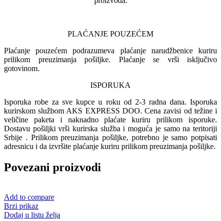
proizvoda.
PLAĆANJE POUZEĆEM
Plaćanje pouzećem podrazumeva plaćanje narudžbenice kuriru
prilikom preuzimanja pošiljke. Plaćanje se vrši isključivo
gotovinom.
ISPORUKA
Isporuka robe za sve kupce u roku od 2-3 radna dana. Isporuka
kurirskom službom AKS EXPRESS DOO. Cena zavisi od težine i
veličine paketa i naknadno plaćate kuriru prilikom isporuke.
Dostavu pošiljki vrši kurirska služba i moguća je samo na teritoriji
Srbije . Prilikom preuzimanja pošiljke, potrebno je samo potpisati
adresnicu i da izvršite plaćanje kuriru prilikom preuzimanja pošiljke.
Povezani proizvodi
Add to compare
Brzi prikaz
Dodaj u listu želja