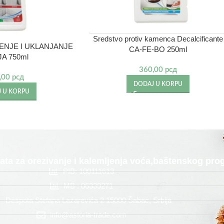
Sredstvo protiv kamenca Decalcificante
ŠĆENJE I UKLANJANJE
CA-FE-BO 250ml
A 750ml
360,00
рсд
,00
рсд
DODAJ U KORPU
 U KORPU
alata za orezivanje i kalemljenja voća,baštenskog p
PIB: 100111613
MB : 06339271
Despota Stefana Lazarevića 2 15000 Šabac, Srbija
info@astoria-trade.com