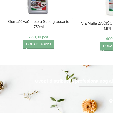
Odmašćivač motora Supergrassante
Via Muffa ZA ČI
750ml
MRLJ
660,00
рсд
600
DODAJ U KORPU
DODAJ
Uvoz i distribucija profesionalnog 