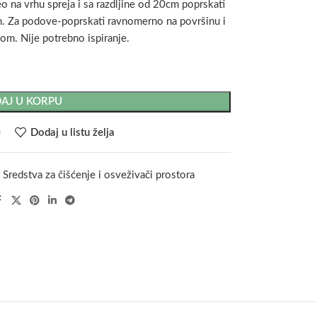
 vrhu spreja i sa razdljine od 20cm poprskati
. Za podove-poprskati ravnomerno na površinu i
om. Nije potrebno ispiranje.
AJ U KORPU
e
Dodaj u listu želja
:
Sredstva za čišćenje i osveživači prostora