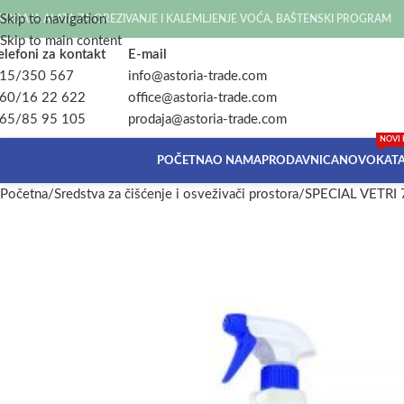
Skip to navigation
RODAJA ALATA ZA OREZIVANJE I KALEMLJENJE VOĆA, BAŠTENSKI PROGRAM
Skip to main content
elefoni za kontakt
E-mail
15/350 567
info@astoria-trade.com
60/16 22 622
office@astoria-trade.com
65/85 95 105
prodaja@astoria-trade.com
NOVI 
POČETNA
O NAMA
PRODAVNICA
NOVO
KAT
Početna
Sredstva za čišćenje i osveživači prostora
SPECIAL VETRI 7