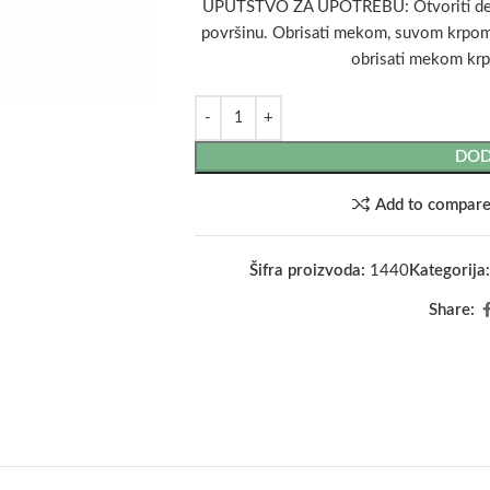
UPUTSTVO ZA UPOTREBU: Otvoriti deo na
površinu. Obrisati mekom, suvom krpom
obrisati mekom krp
DOD
Add to compar
Šifra proizvoda:
1440
Kategorija
Share: