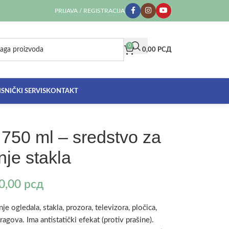
PRIJAVA / REGISTRACIJA
0
0,00
РСД
SNIČKI SERVIS
KONTAKT
50 ml – sredstvo za
nje stakla
0,00
рсд
je ogledala, stakla, prozora, televizora, pločica,
agova. Ima antistatički efekat (protiv prašine).