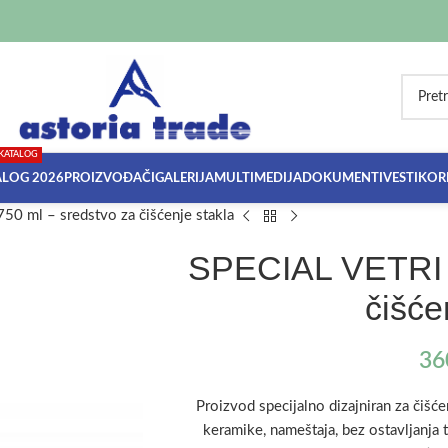
KATALOG
ALOG 2026
PROIZVOĐAČI
GALERIJA
MULTIMEDIJA
DOKUMENTI
VESTI
KORI
50 ml – sredstvo za čišćenje stakla
SPECIAL VETRI 7
čišće
36
Proizvod specijalno dizajniran za čišćen
keramike, nameštaja, bez ostavljanja tr