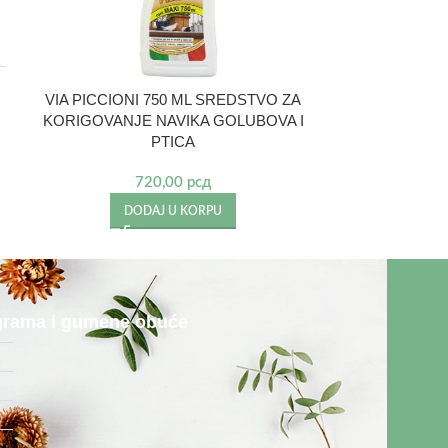
Čistač nameš
životinja P
VIA PICCIONI 750 ML SREDSTVO ZA
KORIGOVANJE NAVIKA GOLUBOVA I
PTICA
DO
720,00
рсд
DODAJ U KORPU
rograma i gumene obuće