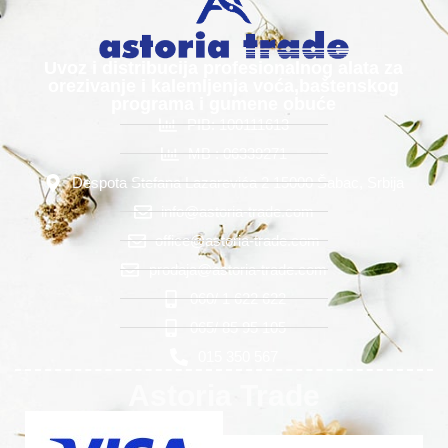
Uvoz i distribucija profesionalnog alata za
orezivanje i kalemljenja voća,baštenskog
programa i gumene obuće
PIB: 100111613
MB : 06339271
Despota Stefana Lazarevića 2 15000 Šabac, Srbija
info@astoria-trade.com
office@astoria-trade.com
prodaja@astoria-trade.com
060/ 1 622 622
065/ 85 95 105
015 350 567
Astoria Trade