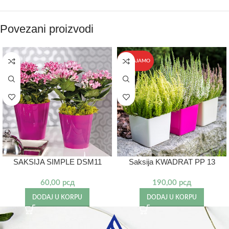
Povezani proizvodi
IZDVAJAMO
SAKSIJA SIMPLE DSM11
Saksija KWADRAT PP 13
60,00
рсд
190,00
рсд
DODAJ U KORPU
DODAJ U KORPU