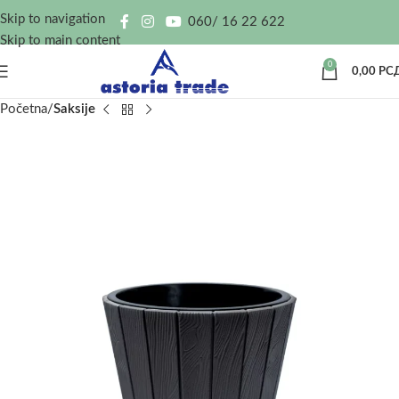
Skip to navigation
060/ 16 22 622
Skip to main content
0
0,00
РС
Početna
Saksije