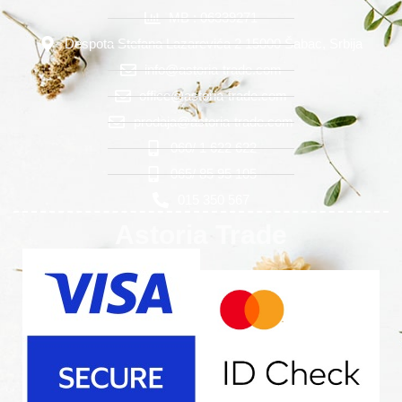
MB : 06339271
Despota Stefana Lazarevića 2 15000 Šabac, Srbija
info@astoria-trade.com
office@astoria-trade.com
prodaja@astoria-trade.com
060/ 1 622 622
065/ 85 95 105
015 350 567
Astoria Trade