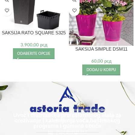
SAKSIJA RATO SQUARE S325
3.900,00
рсд
SAKSIJA SIMPLE DSM11
ODABERITE OPCIJE
60,00
рсд
DODAJ U KORPU
Uvoz i distribucija profesionalnog alata za
orezivanje i kalemljenja voća,baštenskog
programa i gumene obuće
PIB: 100111613