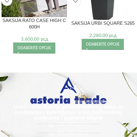
SAKSIJA RATO CASE HIGH C
SAKSIJA URBI SQUARE S265
600H
2.280,00
рсд
3.600,00
рсд
ODABERITE OPCIJE
ODABERITE OPCIJE
Uvoz i distribucija profesionalnog alata za
orezivanje i kalemljenja voća,baštenskog
programa i gumene obuće
PIB: 100111613
MB : 06339271