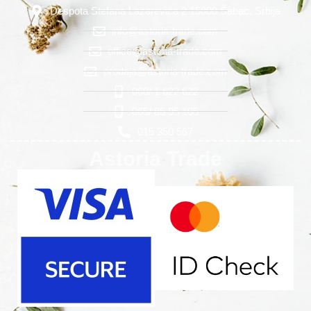
Despota Stefana Lazarevića 2 15000 Šabac, Srbija
info@astoria-trade.com
office@astoria-trade.com
prodaja@astoria-trade.com
060/ 1 622 622
065/ 85 95 105
015 350 567
Astoria Trade