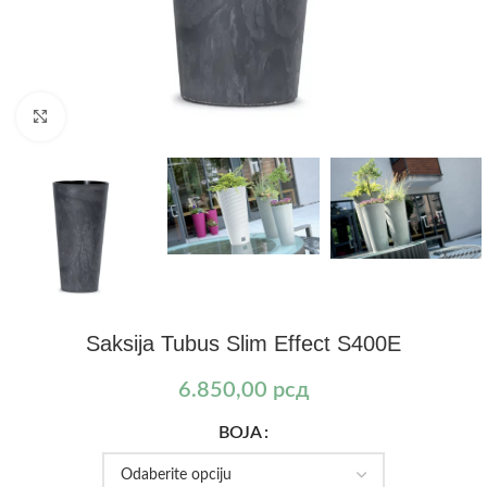
Kliknite za uvećanje
Saksija Tubus Slim Effect S400E
6.850,00
рсд
BOJA