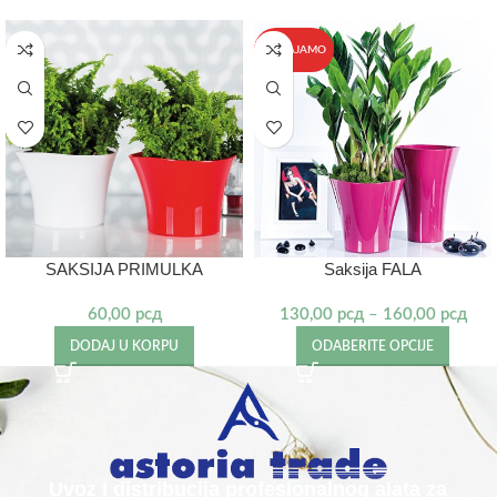
IZDVAJAMO
SAKSIJA PRIMULKA
Saksija FALA
60,00
рсд
130,00
рсд
–
160,00
рсд
DODAJ U KORPU
ODABERITE OPCIJE
Uvoz i distribucija profesionalnog alata za