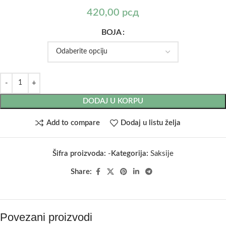
420,00
рсд
BOJA
DODAJ U KORPU
Add to compare
Dodaj u listu želja
Šifra proizvoda:
-
Kategorija:
Saksije
Share:
Povezani proizvodi