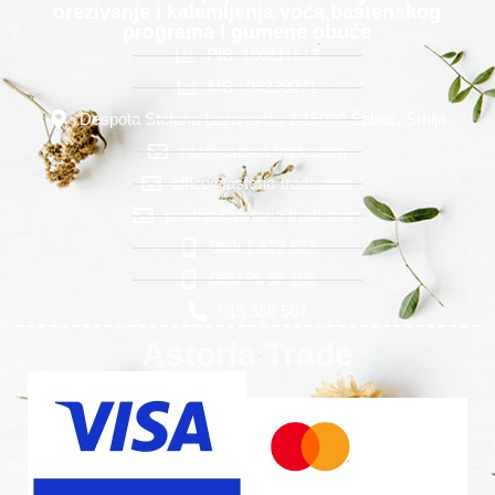
orezivanje i kalemljenja voća,baštenskog
programa i gumene obuće
PIB: 100111613
MB : 06339271
Despota Stefana Lazarevića 2 15000 Šabac, Srbija
info@astoria-trade.com
office@astoria-trade.com
prodaja@astoria-trade.com
060/ 1 622 622
065/ 85 95 105
015 350 567
Astoria Trade