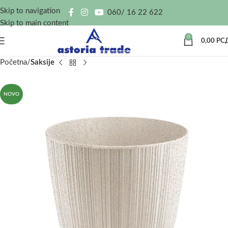
Skip to navigation
060/ 16 22 622
Skip to main content
0
0,00
РС
Početna
Saksije
NOVO