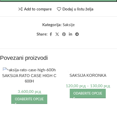
Add to compare
Dodaj u listu želja
Kategorija:
Saksije
Share:
Povezani proizvodi
SAKSIJA KORONKA
SAKSIJA RATO CASE HIGH C
600H
120,00
рсд
–
130,00
рсд
3.600,00
рсд
ODABERITE OPCIJE
ODABERITE OPCIJE