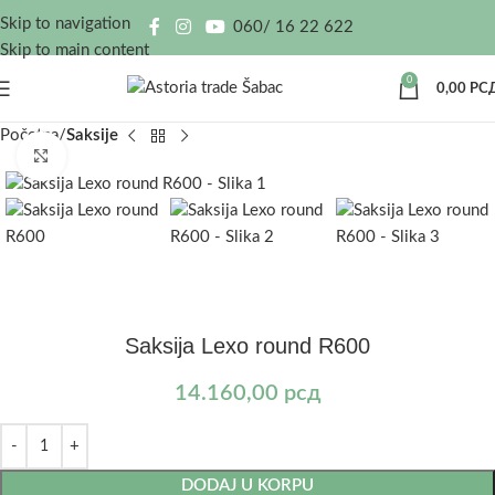
Skip to navigation
060/ 16 22 622
Skip to main content
0
0,00
РС
Početna
Saksije
Kliknite za uvećanje
Saksija Lexo round R600
14.160,00
рсд
DODAJ U KORPU