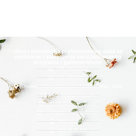
Uvoz i distribucija profesionalnog alata za
orezivanje i kalemljenja voća,baštenskog
programa i gumene obuće
PIB: 100111613
MB : 06339271
Despota Stefana Lazarevića 2 15000 Šabac, Srbija
info@astoria-trade.com
office@astoria-trade.com
prodaja@astoria-trade.com
060/ 1 622 622
065/ 85 95 105