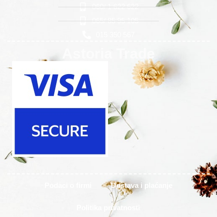
060/ 1 622 622
065/ 85 95 105
015 350 567
Astoria Trade
Podaci o firmi
Dostava i plaćanje
Politika privatnosti