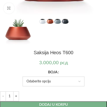
Kliknite za uvećanje
Saksija Heos T600
3.000,00
рсд
BOJA
DODAJ U KORPU