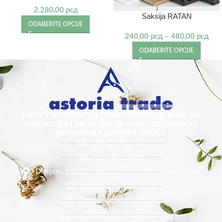
2.280,00
рсд
Saksija RATAN
ODABERITE OPCIJE
240,00
рсд
–
480,00
рсд
ODABERITE OPCIJE
Uvoz i distribucija profesionalnog alata za
orezivanje i kalemljenja voća,baštenskog
programa i gumene obuće
PIB: 100111613
MB : 06339271
Despota Stefana Lazarevića 2 15000 Šabac, Srbija
info@astoria-trade.com
office@astoria-trade.com
prodaja@astoria-trade.com