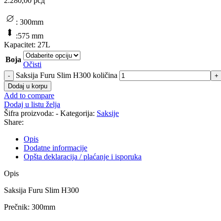
2.280,00
рсд
: 300mm
:575 mm
Kapacitet: 27L
Boja
Očisti
Saksija Furu Slim H300 količina
Dodaj u korpu
Add to compare
Dodaj u listu želja
Šifra proizvoda:
-
Kategorija:
Saksije
Share:
Opis
Dodatne informacije
Opšta deklaracija / plaćanje i isporuka
Opis
Saksija Furu Slim H300
Prečnik: 300mm