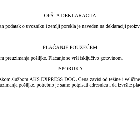
OPŠTA DEKLARACIJA
an podatak o uvozniku i zemlji porekla je naveden na deklaraciji proizv
PLAĆANJE POUZEĆEM
 preuzimanja pošiljke. Plaćanje se vrši isključivo gotovinom.
ISPORUKA
irskom službom AKS EXPRESS DOO. Cena zavisi od težine i veličine pa
euzimanja pošiljke, potrebno je samo potpisati adresnicu i da izvršite pl