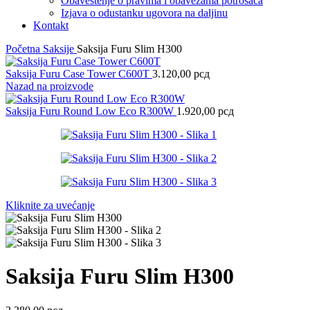
Obaveštenje o pravima i obavezama potrošača
Izjava o odustanku ugovora na daljinu
Kontakt
Početna
Saksije
Saksija Furu Slim H300
Saksija Furu Case Tower C600T
3.120,00
рсд
Nazad na proizvode
Saksija Furu Round Low Eco R300W
1.920,00
рсд
Kliknite za uvećanje
Saksija Furu Slim H300