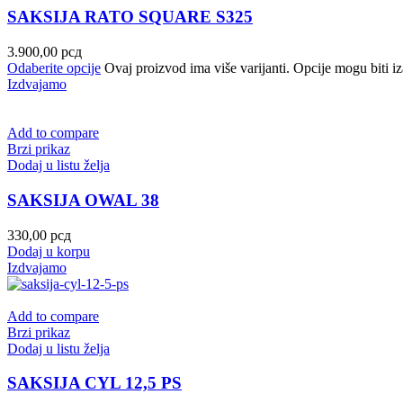
SAKSIJA RATO SQUARE S325
3.900,00
рсд
Odaberite opcije
Ovaj proizvod ima više varijanti. Opcije mogu biti iz
Izdvajamo
Add to compare
Brzi prikaz
Dodaj u listu želja
SAKSIJA OWAL 38
330,00
рсд
Dodaj u korpu
Izdvajamo
Add to compare
Brzi prikaz
Dodaj u listu želja
SAKSIJA CYL 12,5 PS