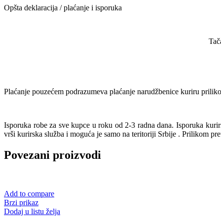
Opšta deklaracija / plaćanje i isporuka
Tač
Plaćanje pouzećem podrazumeva plaćanje narudžbenice kuriru prilikom
Isporuka robe za sve kupce u roku od 2-3 radna dana. Isporuka kur
vrši kurirska služba i moguća je samo na teritoriji Srbije . Prilikom pr
Povezani proizvodi
Add to compare
Brzi prikaz
Dodaj u listu želja