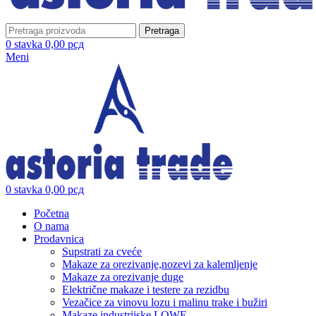
Pretraga
0
stavka
0,00
рсд
Meni
0
stavka
0,00
рсд
Početna
O nama
Prodavnica
Supstrati za cveće
Makaze za orezivanje,nozevi za kalemljenje
Makaze za orezivanje duge
Električne makaze i testere za rezidbu
Vezačice za vinovu lozu i malinu trake i bužiri
Makaze industrijske LOWE