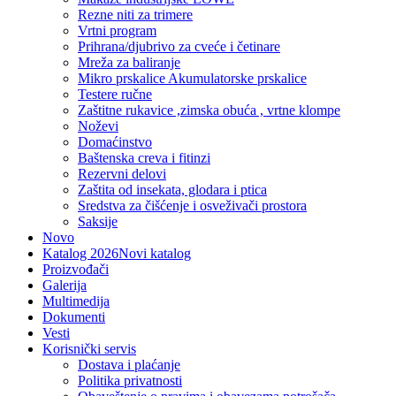
Rezne niti za trimere
Vrtni program
Prihrana/djubrivo za cveće i četinare
Mreža za baliranje
Mikro prskalice Akumulatorske prskalice
Testere ručne
Zaštitne rukavice ,zimska obuća , vrtne klompe
Noževi
Domaćinstvo
Baštenska creva i fitinzi
Rezervni delovi
Zaštita od insekata, glodara i ptica
Sredstva za čišćenje i osveživači prostora
Saksije
Novo
Katalog 2026
Novi katalog
Proizvođači
Galerija
Multimedija
Dokumenti
Vesti
Korisnički servis
Dostava i plaćanje
Politika privatnosti