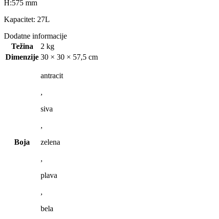
H:575 mm
Kapacitet: 27L
Dodatne informacije
Težina
2 kg
Dimenzije
30 × 30 × 57,5 cm
antracit
,
siva
,
Boja
zelena
,
plava
,
bela