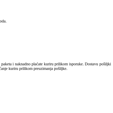
oda.
keta i naknadno plaćate kuriru prilikom isporuke. Dostavu pošiljki
aćanje kuriru prilikom preuzimanja pošiljke.