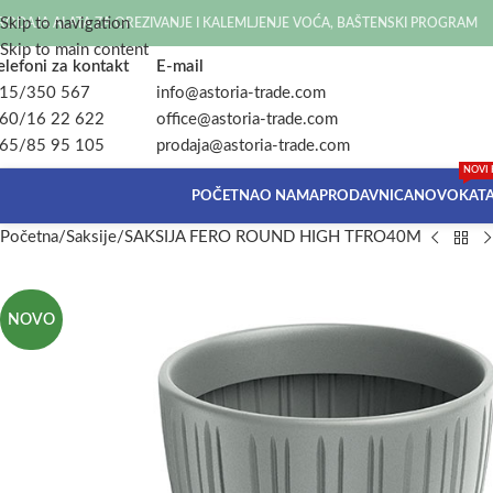
Skip to navigation
RODAJA ALATA ZA OREZIVANJE I KALEMLJENJE VOĆA, BAŠTENSKI PROGRAM
Skip to main content
elefoni za kontakt
E-mail
15/350 567
info@astoria-trade.com
60/16 22 622
office@astoria-trade.com
65/85 95 105
prodaja@astoria-trade.com
NOVI 
POČETNA
O NAMA
PRODAVNICA
NOVO
KAT
Početna
Saksije
SAKSIJA FERO ROUND HIGH TFRO40M
NOVO