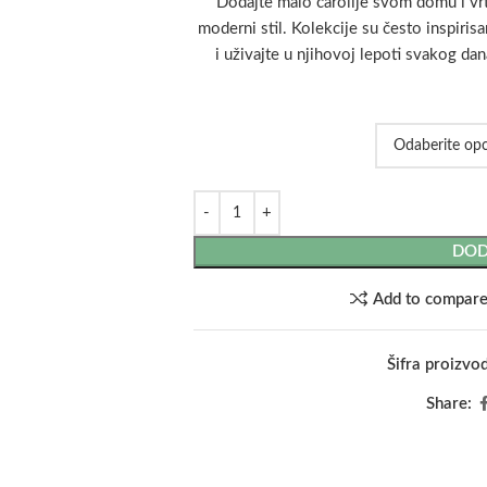
Dodajte malo čarolije svom domu i vrtu
moderni stil. Kolekcije su često inspiris
i uživajte u njihovoj lepoti svakog da
DOD
Add to compar
Šifra proizvo
Share: