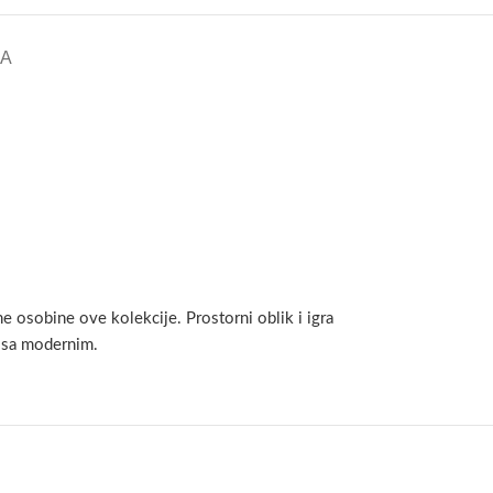
KA
e osobine ove kolekcije. Prostorni oblik i igra
u sa modernim.