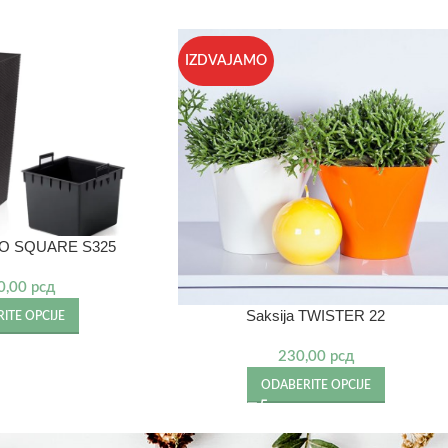
IZDVAJAMO
TO SQUARE S325
0,00
рсд
Saksija TWISTER 22
ITE OPCIJE
230,00
рсд
ODABERITE OPCIJE