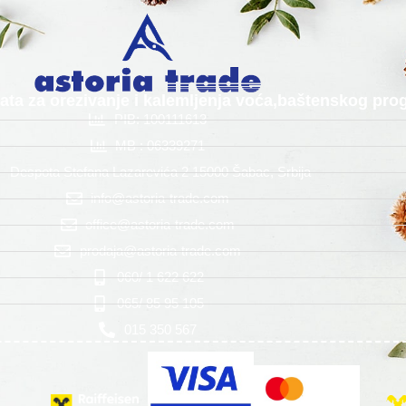
alata za orezivanje i kalemljenja voća,baštenskog p
PIB: 100111613
MB : 06339271
Despota Stefana Lazarevića 2 15000 Šabac, Srbija
info@astoria-trade.com
office@astoria-trade.com
prodaja@astoria-trade.com
060/ 1 622 622
065/ 85 95 105
015 350 567