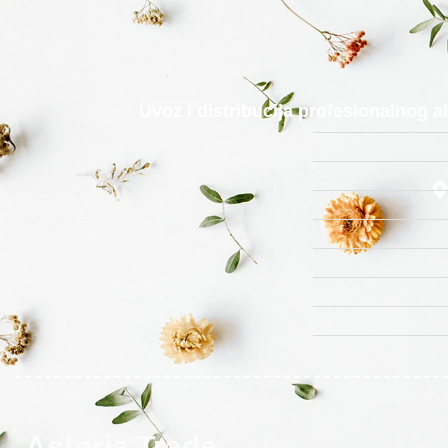
Uvoz i distribucija profesionalnog 
Astoria Trade