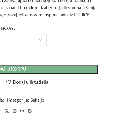
 zahvaljujući brendu koji kombinuje tradiciju i
ane zanatskim radom. Izaberite jedinstvena rešenja
na, otvarajući se novim inspiracijama iz ETHICK.
BOJA
AJ U KORPU
e
Dodaj u listu želja
da:
-
Kategorija:
Saksije