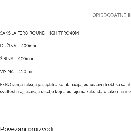
OPIS
DODATNE I
SAKSIJA FERO ROUND HIGH TFRO40M
DUŽINA – 400mm
ŠIRINA – 400mm
VISINA – 420mm
FERO serija saksija je suptilna kombinacija jednostavnih oblika sa ri
svetlosti naglašavaju detalje koji aludiraju na kako staru tako i na 
Povezani proizvodi