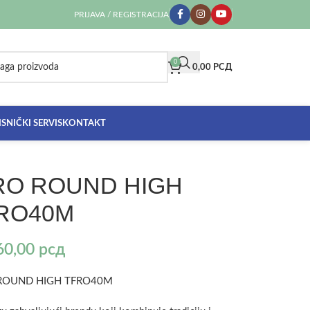
PRIJAVA / REGISTRACIJA
0
0,00
РСД
SNIČKI SERVIS
KONTAKT
RO ROUND HIGH
RO40M
60,00
рсд
 ROUND HIGH TFRO40M