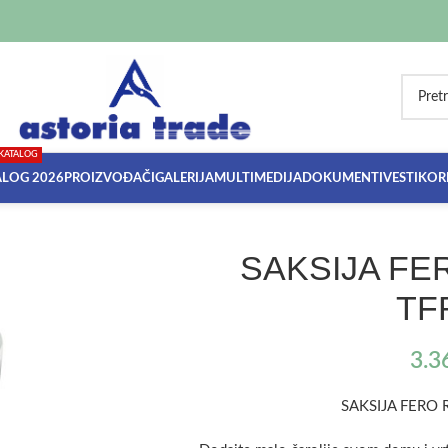
KATALOG
ALOG 2026
PROIZVOĐAČI
GALERIJA
MULTIMEDIJA
DOKUMENTI
VESTI
KORI
SAKSIJA FE
TF
3.3
SAKSIJA FERO