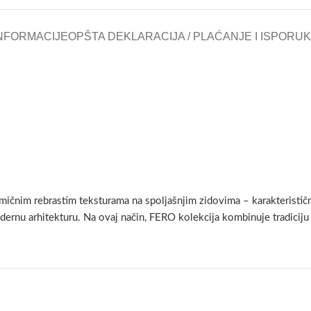
NFORMACIJE
OPŠTA DEKLARACIJA / PLAĆANJE I ISPORU
tmičnim rebrastim teksturama na spoljašnjim zidovima – karakterističn
modernu arhitekturu. Na ovaj način, FERO kolekcija kombinuje tradicij