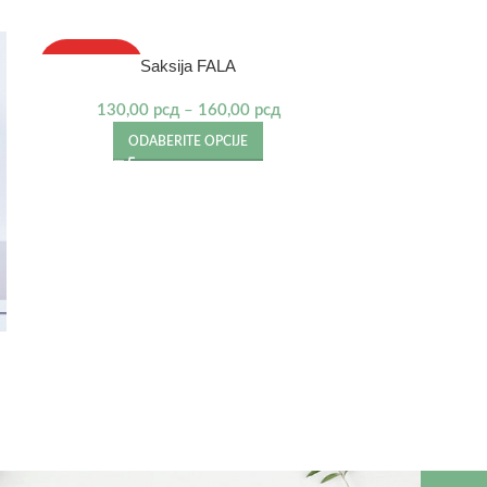
Saksija FALA
IZDVAJAMO
IZDVAJAMO
130,00
рсд
–
160,00
рсд
ODABERITE OPCIJE
SAK
DO