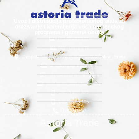
Uvoz i distribucija profesionalnog alata za
orezivanje i kalemljenja voća,baštenskog
programa i gumene obuće
PIB: 100111613
MB : 06339271
Despota Stefana Lazarevića 2 15000 Šabac, Srbija
info@astoria-trade.com
office@astoria-trade.com
prodaja@astoria-trade.com
060/ 1 622 622
065/ 85 95 105
015 350 567
Astoria Trade