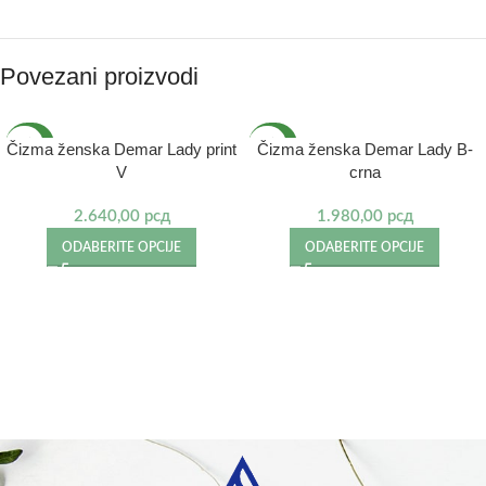
Povezani proizvodi
NOVO
NOVO
Čizma ženska Demar Lady print
Čizma ženska Demar Lady B-
V
crna
2.640,00
рсд
1.980,00
рсд
ODABERITE OPCIJE
ODABERITE OPCIJE