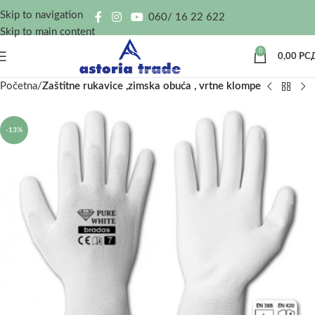
Skip to navigation
060/ 16 22 622
Skip to main content
0
0,00
РС
Početna
Zaštitne rukavice ,zimska obuća , vrtne klompe
-13%