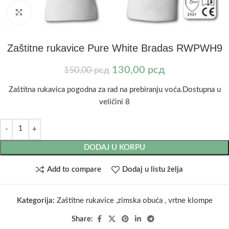
Kliknite za uvećanje
Zaštitne rukavice Pure White Bradas RWPWH9
130,00
рсд
150,00
рсд
Zaštitna rukavica pogodna za rad na prebiranju voća.Dostupna u
veličini 8
DODAJ U KORPU
Add to compare
Dodaj u listu želja
Kategorija:
Zaštitne rukavice ,zimska obuća , vrtne klompe
Share: